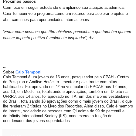
Próximos passos
Com foco em seguir estudando e ampliando sua atuação acadêmica,
Caio Temponi vê o programa como um recurso para acelerar projetos e
abrir caminhos para oportunidades internacionais.
“Estar entre pessoas que têm objetivos parecidos e que também querem
causar impacto positivo é realmente inspirador”, d
iz.
--
Sobre
Caio Temponi
Caio Temponi é um jovem de 16 anos, pesquisador pelo CPAH - Centro
de Pesquisa e Análise Heráclito - mentor e palestrante com altas
habilidades. Foi aprovado em 1º no vestibular da EPCAR aos 12 anos,
aos 13, em Medicina, totalizando 5 aprovações, também em Direito na
UFRRJ, aos 14 anos, foi aprovado no ITA, um dos maiores vestibulares
do Brasil, totalizando 18 aprovações como o mais jovem do Brasil, o que
lhe renderam 2 títulos no Livro dos Recordes. Além disso, Caio é membro
da Intertel, sociedade de pessoas com QI acima de 99 de percentil e
da Infinity International Society (IIS), onde exerce a função de
coordenador dos jovens superdotados