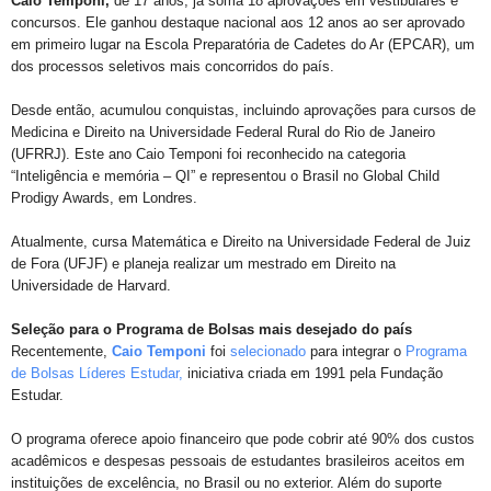
Caio Temponi,
de 17 anos, já soma 18 aprovações em vestibulares e
concursos. Ele ganhou destaque nacional aos 12 anos ao ser aprovado
em primeiro lugar na Escola Preparatória de Cadetes do Ar (EPCAR), um
dos processos seletivos mais concorridos do país.
Desde então, acumulou conquistas, incluindo aprovações para cursos de
Medicina e Direito na Universidade Federal Rural do Rio de Janeiro
(UFRRJ). Este ano Caio Temponi foi reconhecido na categoria
“Inteligência e memória – QI” e representou o Brasil no Global Child
Prodigy Awards, em Londres.
Atualmente, cursa Matemática e Direito na Universidade Federal de Juiz
de Fora (UFJF) e planeja realizar um mestrado em Direito na
Universidade de Harvard.
Seleção para o Programa de Bolsas mais desejado do país
Recentemente,
Caio Temponi
foi
selecionado
para integrar o
Programa
de Bolsas Líderes Estudar,
iniciativa criada em 1991 pela Fundação
Estudar.
O programa oferece apoio financeiro que pode cobrir até 90% dos custos
acadêmicos e despesas pessoais de estudantes brasileiros aceitos em
instituições de excelência, no Brasil ou no exterior. Além do suporte