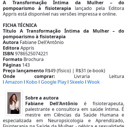
A Transformação Íntima da Mulher – do
pompoarismo à fisioterapia
lançado pela Editora
Appris está disponível nas versões impressa e online.
FICHA TÉCNICA
Título A Transformação Íntima da Mulher – do
pompoarismo à fisioterapia
Autora
Fabiane Dell'Antônio
Editora
Appris
ISBN
9786525074221
Formato
Brochura
Páginas
143
Preço lançamento
R$49 (físico) | R$31 (e-book)
Onde comprar:
Livraria Leitura
l
Amazon
l
Kobo
l
Google Play
l
Skeelo
l
Wook
Sobre a autora
Fabiane Dell'Antônio
é fisioterapeuta,
palestrante e consultora em saúde íntima. É
mestre em Ciências da Saúde Humana e
especializada em Neuropsicologia e Aprendizado,
Fisioterapia na Saúde da Mulher - pélvica e sexualidade