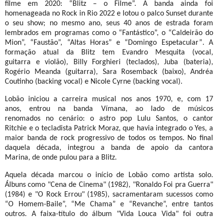
filme em 2020: “Blitz – o Filme”. A banda ainda foi
homenageada no Rock in Rio 2022 e lotou o palco Sunset durante
o seu show; no mesmo ano, seus 40 anos de estrada foram
lembrados em programas como o “Fantástico”, o “Caldeirão do
Mion”, “Faustão”, “Altas Horas” e “Domingo Espetacular”
. A
formação atual da Blitz tem Evandro Mesquita (vocal,
guitarra e violão), Billy Forghieri (teclados), Juba (bateria),
Rogério Meanda (guitarra), Sara Rosemback (baixo), Andréa
Coutinho (backing vocal) e Nicole Cyrne (backing vocal).
Lobão iniciou a carreira musical nos anos 1970, e, com 17
anos, entrou na banda Vímana, ao lado de músicos
renomados no cenário: o astro pop Lulu Santos, o cantor
Ritchie e o tecladista Patrick Moraz, que havia integrado o Yes, a
maior banda de rock progressivo de todos os tempos. No final
daquela década, integrou a banda de apoio da cantora
Marina, de onde pulou para a Blitz.
Aquela década marcou o início de Lobão como artista solo.
Álbuns como "Cena de Cinema" (1982), "Ronaldo Foi pra Guerra"
(1984) e "O Rock Errou" (1985), sacramentaram sucessos como
“O Homem-Baile”, “Me Chama” e “Revanche”, entre tantos
outros. A faixa-título do álbum "Vida Louca Vida" foi outra