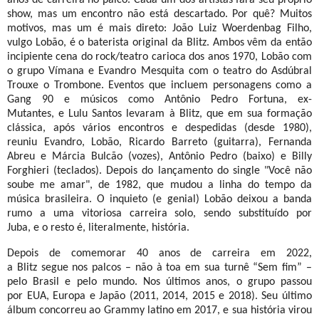
anos de carreira no palco. Cada um dos artistas fará seu próprio
show, mas um encontro não está
descartado. Por quê? Muitos
motivos, mas um é mais direto: João Luiz Woerdenbag Filho,
vulgo Lobão, é o baterista original da Blitz. Ambos vêm da então
incipiente cena do rock/teatro carioca dos anos 1970, Lobão com
o grupo Vímana e Evandro Mesquita com o teatro do Asdúbral
Trouxe o Trombone. Eventos que incluem personagens como a
Gang 90 e músicos como Antônio Pedro Fortuna, ex-
Mutantes, e Lulu Santos levaram à Blitz, que em sua formação
clássica, após vários encontros e despedidas (desde 1980),
reuniu Evandro, Lobão, Ricardo Barreto (guitarra), Fernanda
Abreu e Márcia Bulcão (vozes), Antônio Pedro (baixo) e Billy
Forghieri (teclados). Depois do lançamento do single "Você não
soube me amar", de 1982, que mudou a linha do tempo da
música brasileira. O inquieto (e genial) Lobão deixou a banda
rumo a uma vitoriosa carreira solo, sendo substituído por
Juba, e o resto é, literalmente, história.
Depois de comemorar 40 anos de carreira em 2022,
a Blitz segue nos palcos – não à toa em sua turnê “Sem fim” –
pelo Brasil e pelo mundo. Nos últimos anos, o grupo passou
por EUA, Europa e Japão (2011, 2014, 2015 e 2018). Seu último
álbum concorreu ao Grammy latino em 2017, e sua história virou