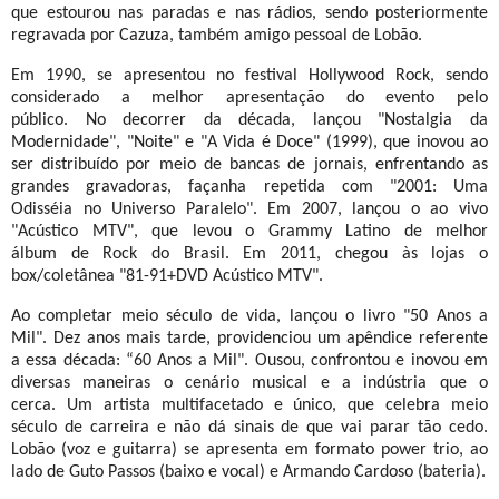
que estourou nas paradas e nas rádios, sendo posteriormente
regravada por Cazuza, também amigo pessoal de Lobão.
Em 1990, se apresentou no festival Hollywood Rock, sendo
considerado a melhor apresentação do evento pelo
público. No decorrer da década, lançou "Nostalgia da
Modernidade", "Noite" e "A Vida é Doce" (1999), que inovou ao
ser distribuído por meio de bancas de jornais,
enfrentando as
grandes gravadoras, façanha repetida com "2001: Uma
Odisséia no Universo Paralelo". Em 2007, lançou o ao vivo
"Acústico MTV", que levou o Grammy Latino de melhor
álbum de Rock do Brasil. Em 2011, chegou às lojas o
box/coletânea "81-91+DVD Acústico MTV".
Ao completar meio século de vida, lançou o livro "50 Anos a
Mil". Dez anos mais tarde, providenciou um apêndice referente
a essa década: “60 Anos a Mil". Ousou, confrontou e inovou em
diversas maneiras o cenário musical e a indústria que o
cerca. Um artista multifacetado e único, que celebra meio
século de carreira e não dá sinais de que vai parar tão cedo.
Lobão (voz e guitarra) se apresenta em formato power trio, ao
lado de Guto Passos (baixo e vocal) e Armando Cardoso (bateria).