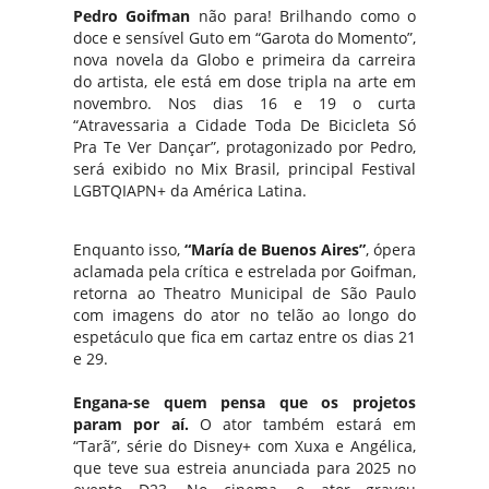
Pedro Goifman
não para! Brilhando como o
doce e sensível Guto em “Garota do Momento”,
nova novela da Globo e primeira da carreira
do artista, ele está em dose tripla na arte em
novembro. Nos dias 16 e 19 o curta
“Atravessaria a Cidade Toda De Bicicleta Só
Pra Te Ver Dançar”, protagonizado por Pedro,
será exibido no Mix Brasil, principal Festival
LGBTQIAPN+ da América Latina.
Enquanto isso,
“María de Buenos Aires”
, ópera
aclamada pela crítica e estrelada por Goifman,
retorna ao Theatro Municipal de São Paulo
com imagens do ator no telão ao longo do
espetáculo que fica em cartaz entre os dias 21
e 29.
Engana-se quem pensa que os projetos
param por aí.
O ator também estará em
“Tarã”, série do Disney+ com Xuxa e Angélica,
que teve sua estreia anunciada para 2025 no