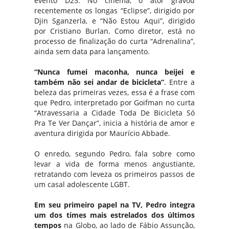
evento D23. No cinema, o ator gravou
recentemente os longas “Eclipse”, dirigido por
Djin Sganzerla, e “Não Estou Aqui”, dirigido
por Cristiano Burlan. Como diretor, está no
processo de finalização do curta “Adrenalina”,
ainda sem data para lançamento.
“Nunca fumei maconha, nunca beijei e
também não sei andar de bicicleta”
. Entre a
beleza das primeiras vezes, essa é a frase com
que Pedro, interpretado por Goifman no curta
“Atravessaria a Cidade Toda De Bicicleta Só
Pra Te Ver Dançar”, inicia a história de amor e
aventura dirigida por Maurício Abbade.
O enredo, segundo Pedro, fala sobre como
levar a vida de forma menos angustiante,
retratando com leveza os primeiros passos de
um casal adolescente LGBT.
Em seu primeiro papel na TV, Pedro integra
um dos times mais estrelados dos últimos
tempos
na Globo, ao lado de Fábio Assunção,