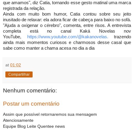
que amamos", diz Catia, tornando esse gesto matinal uma marca
registrada da relação.
Ainda com muito bom humor, Catia contou sobre seu jeito
inusitado de relaxar: ela adora ficar de cabeça para baixo no sofá.
"Ajuda a oxigenar o cérebro", comenta, entre risos. A entrevista
completa está no canal Kaká Novelas nov
YouTube,
https://www.youtube.
com/@kakanovelas.
trazendo
ainda mais momentos curiosos e charmosos desse casal que
sabe como manter a chama acesa no dia a dia
at
01:02
Compartilhar
Nenhum comentário:
Postar um comentário
Assim que possível retornaremos sua mensagem
Atenciosamente
Equipe Blog Leite Quentee news