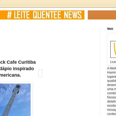
Welt
ock Cafe Curitiba
A Wel
rdápio inspirado
Hamm, 
 americana.
lugar
quali
desen
uma mi
combin
Nosso
detal
reside
inova
conte