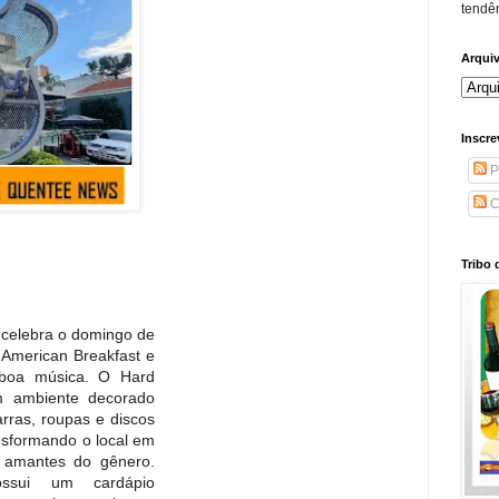
tendên
Arqui
Inscre
P
C
Tribo 
o
ade celebra o domingo de
al American Breakfast e
 boa música. O Hard
 um ambiente decorado
tarras, roupas e discos
ransformando o local em
s amantes do gênero.