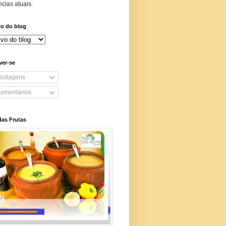
cias atuais.
vo do blog
ver-se
ostagens
omentários
das Frutas