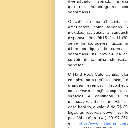
Além disso, o espaço p
diversificado, inspirado na 
que inclui hambúrgueres, c
sobremesas.
O café da manhã conta c
americanos, como torradas
mexidos,
pancakes
e sanduíc
disponível das 9h15 às 11h
serve hambúrgueres, tacos,
diferentes tipos de carn
sobremesa, há brownie de c
sorvete de baunilha, cheese
sorvetes.
O Hard Rock Cafe Curitiba o
completa para o público local, 
grandes eventos. Reconh
seus
shows
e ações especia
sábados e domingos a p
um
couvert
artístico de R$ 
esse horário, o valor é de R$ 
lugar, as reservas devem ser