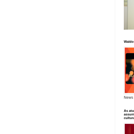
Waldo
News 
As atu
assunt
cultur