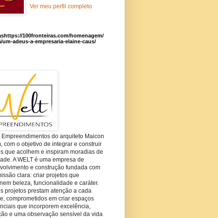
Ver meu perfil completo
ashttps://100fronteiras.com/homenagem/
a/um-adeus-a-empresaria-elaine-caus/
t Empreendimentos do arquiteto Maicon
com o objetivo de integrar e construir
es que acolhem e inspiram moradias de
dade. A WELT é uma empresa de
volvimento e construção fundada com
ssão clara: criar projetos que
em beleza, funcionalidade e caráter.
s projetos prestam atenção a cada
he, comprometidos em criar espaços
nciais que incorporem excelência,
ção e uma observação sensível da vida