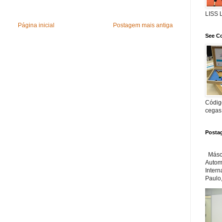
LISS
Página inicial
Postagem mais antiga
See Co
Código
cegas
Posta
Másca
Automa
Inter
Paulo,