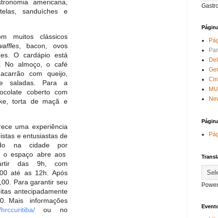
ossui um cardápio
Gastr
gastronomia americana,
ostelas, sanduíches e
Págin
Pág
om muitos clássicos
Par
,
waffles
, bacon, ovos
Del
hes. O cardápio está
Ge
30. No almoço, o café
Ci
 macarrão com queijo,
MU
es e saladas. Para a
New
hocolate coberto com
cake, torta de maçã e
Págin
Pág
ferece uma experiência
turistas e entusiastas de
Transl
ecido na cidade por
is, o espaço abre aos
artir das 9h, com
Power
15,00 até as 12h. Após
30,00. Para garantir seu
Evento
 feitas antecipadamente