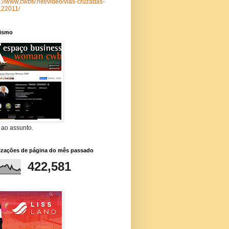
p://www.cwbtv.net/video/vias-cruzadas-
122011/
lismo
 ao assunto.
lizações de página do mês passado
422,581