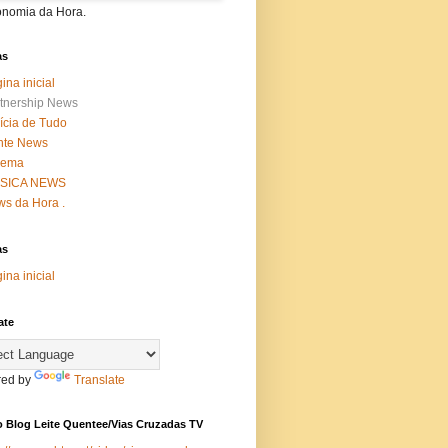
onomia da Hora.
as
ina inicial
tnership News
ícia de Tudo
nte News
nema
SICA NEWS
s da Hora .
as
ina inicial
ate
ed by
Translate
 Blog Leite Quentee/Vias Cruzadas TV