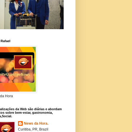
 Rafael
da Hora
alizações da Web são diárias e abordam
os sobre bem-estar, gastronomia,
a,Social.
News da Hora.
Curitiba, PR, Brazil