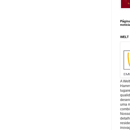
Págin
notici
WELT
A Wel
Hamm, 
lugar
quali
desen
uma mi
combin
Nosso
detal
reside
inova