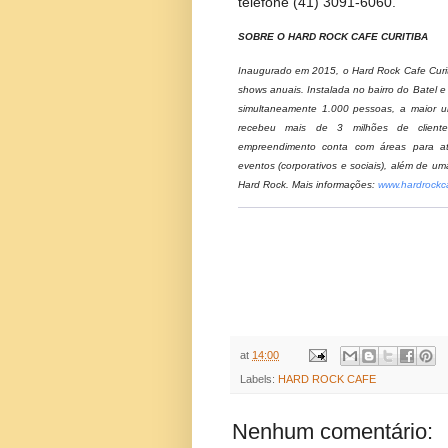
pelo WhatsApp: (41) 99197-2
em
https://www.instagram.co
telefone (41) 3091-6060.
SOBRE O HARD ROCK CAFE CURITIBA
Inaugurado em 2015, o Hard Rock Cafe Cur
shows anuais. Instalada no bairro do Bat
simultaneamente 1.000 pessoas, a maior
recebeu mais de 3 milhões de clie
empreendimento conta com áreas para 
eventos (corporativos e sociais), além de
Hard Rock. Mais informações:
www.hardroc
at
14:00
Labels:
HARD ROCK CAFE
Nenhum comentário: