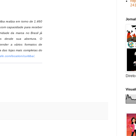
620. Mais informações
htt
24
m/
hrccuritiba/
ou no
Jorna
itiba realiza em torno de 1.460
el e com capacidade para receber
 unidade da marca no Brasil já
ntes desde sua abertura. O
atender a vários formatos de
 uma das lojas mais completas do
kcafe.com/location/
curitiba/
.
Direto
Visua