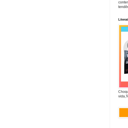
conte
tendên
Litera
Choqu
vida,T