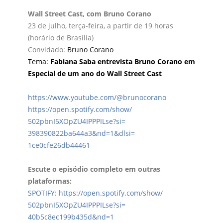
Wall Street Cast, com Bruno Corano
23 de julho, terça-feira, a partir de 19 horas
(horário de Brasília)
Convidado:
Bruno Corano
Tema:
Fabiana Saba entrevista Bruno Corano em
Especial de um ano do Wall Street Cast
https://www.youtube.com/@
brunocorano
https://open.spotify.com/show/
502pbnI5XOpZU4IPPPILse?si=
398390822ba644a3&nd=1&dlsi=
1ce0cfe26db44461
Escute o episódio completo em outras
plataformas:
SPOTIFY:
https://open.spotify.com/show/
502pbnI5XOpZU4IPPPILse?si=
40b5c8ec199b435d&nd=1