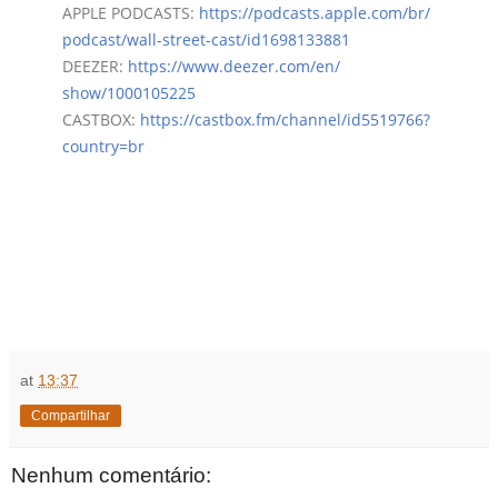
APPLE PODCASTS:
https://podcasts.apple.com/br/
podcast/wall-street-cast/
id1698133881
DEEZER:
https://www.deezer.com/en/
show/1000105225
CASTBOX:
https://castbox.fm/channel/
id5519766?
country=br
at
13:37
Compartilhar
Nenhum comentário: