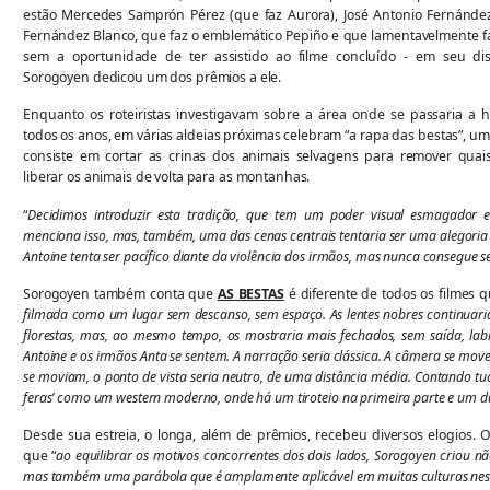
estão Mercedes Samprón Pérez (que faz Aurora), José Antonio Fernández
Fernández Blanco, que faz o emblemático Pepiño e que lamentavelmente f
sem a oportunidade de ter assistido ao filme concluído - em seu di
Sorogoyen dedicou um dos prêmios a ele.
Enquanto os roteiristas investigavam sobre a área onde se passaria a h
todos os anos, em várias aldeias próximas celebram “a rapa das bestas”, u
consiste em cortar as crinas dos animais selvagens para remover quai
liberar os animais de volta para as montanhas.
“
Decidimos introduzir esta tradição, que tem um poder visual esmagador em
menciona isso, mas, também, uma das cenas centrais tentaria ser uma alegoria
Antoine tenta ser pacífico diante da violência dos irmãos, mas nunca consegue s
Sorogoyen também conta que
AS BESTAS
é diferente de todos os filmes qu
filmada como um lugar sem descanso, sem espaço. As lentes nobres continuari
florestas, mas, ao mesmo tempo, os mostraria mais fechados, sem saída, labir
Antoine e os irmãos Anta se sentem. A narração seria clássica. A câmera se mo
se moviam, o ponto de vista seria neutro, de uma distância média. Contando t
feras’ como um western moderno, onde há um tiroteio na primeira parte e um 
Desde sua estreia, o longa, além de prêmios, recebeu diversos elogios. O 
que “
ao equilibrar os motivos concorrentes dos dois lados, Sorogoyen criou 
mas também uma parábola que é amplamente aplicável em muitas culturas ne