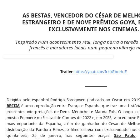
AS BESTAS
, VENCEDOR DO CÉSAR DE MELH
ESTRANGEIRO E DE NOVE PRÊMIOS GOYA, 
EXCLUSIVAMENTE NOS CINEMAS.
Inspirado num acontecimento real, longa narra a tensão 
francês e moradores locais num pequeno vilarejo n
Trailer:
https://youtu.be/Irzf4EboHuE
Dirigido pelo espanhol Rodrigo Sorogoyen (indicado ao Oscar em 2019
BESTAS
é uma coprodução entre França e Espanha que traz uma históri
excelentes interpretações de Denis Ménochet e Marina Foïs. O longa
foi
mostra Première no Festival de Cannes de 2022 e, em 2023, venceu nove 
mais importante da Espanha, além de ganhador do César de Melhor 
distribuição da Pandora Filmes, o filme estreia com exclusividade nos 
quinta-feira, 25 de janeiro, nas seguintes praças:
São Paulo