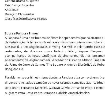
Gênero: drama, suspense
País: França, Espanha
Ano: 2022
Duração: 137 minutos
Classificação Indicativa: 14 anos
Sobre a Pandora Filmes
A Pandora é uma distribuidora de filmes independentes que há 30 anos bu
da distribuição de filmes no Brasil revelando nomes outrora desconhecido
Kieślowski, Theo Angelopoulos e Wong Kar-Wai, e relançando clássic
restauradas, de diretores como Federico Fellini, Ingmar Bergman 
acompanhando as novas tendências do cinema mundial, os lançament
Apartamento”, de Asghar Farhadi, vencedor do Oscar de Melhor Filme Est
da Palma de Ouro de Cannes “The Square: A Arte da Discórdia”, de Ruben
Bong Joon Ho.
Paralelamente aos filmes internacionais, a Pandora atua com o cinema bras
diretores renomados e também de novos talentos, como Ruy Guerra, Edgard
Beto Brant, Fernando Meirelles, Gustavo Galvão, Armando Praça, Helena 
Muylaert, Petra Costa, Pedro Serrano e Gabriela Amaral Almeida.