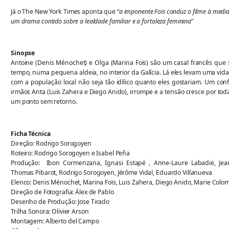
Já o The New York Times aponta que “
a imponente Foïs conduz o filme à medi
um drama contido sobre a lealdade familiar e a fortaleza feminina
”
Sinopse
Antoine (Denis Ménochet) e Olga (Marina Foïs) são um casal francês que
tempo, numa pequena aldeia, no interior da Galícia. Lá eles levam uma vida 
com a população local não seja tão idílico quanto eles gostariam. Um conf
irmãos Anta (Luis Zahera e Diego Anido), irrompe e a tensão cresce por tod
um ponto sem retorno.
Ficha Técnica
Direção: Rodrigo Sorogoyen
Roteiro: Rodrigo Sorogoyen e Isabel Peña
Produção: Ibon Cormenzana, Ignasi Estapé , Anne-Laure Labadie, Jean
Thomas Pibarot, Rodrigo Sorogoyen, Jérôme Vidal, Eduardo Villanueva
Elenco: Denis Ménochet, Marina Foïs, Luis Zahera, Diego Anido, Marie Colo
Direção de Fotografia: Álex de Pablo
Desenho de Produção: Jose Tirado
Trilha Sonora: Olivier Arson
Montagem: Alberto del Campo