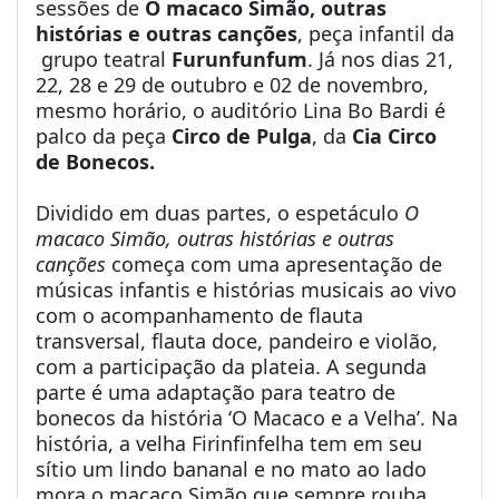
sessões de
O macaco Simão, outras
histórias e outras canções
, peça infantil da
grupo teatral
Furunfunfum
. Já nos dias 21,
22, 28 e 29 de outubro e 02 de novembro,
mesmo horário, o auditório Lina Bo Bardi é
palco da peça
Circo de Pulga
, da
Cia Circo
de Bonecos.
Dividido em duas partes, o espetáculo
O
macaco Simão, outras histórias e outras
canções
começa com uma apresentação de
músicas infantis e histórias musicais ao vivo
com o acompanhamento de flauta
transversal, flauta doce, pandeiro e violão,
com a participação da plateia. A segunda
parte é uma adaptação para teatro de
bonecos da história ‘O Macaco e a Velha’. Na
história, a velha Firinfinfelha tem em seu
sítio um lindo bananal e no mato ao lado
mora o macaco Simão que sempre rouba