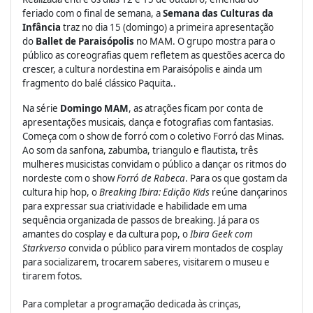
feriado com o final de semana, a
Semana das Culturas da
Infância
traz no dia 15 (domingo) a primeira apresentação
do
Ballet de Paraisópolis
no MAM. O grupo mostra para o
público as coreografias quem refletem as questões acerca do
crescer, a cultura nordestina em Paraisópolis e ainda um
fragmento do balé clássico Paquita..
Na série
Domingo MAM
, as atrações ficam por conta de
apresentações musicais, dança e fotografias com fantasias.
Começa com o show de forró com o coletivo Forró das Minas.
Ao som da sanfona, zabumba, triangulo e flautista, três
mulheres musicistas convidam o público a dançar os ritmos do
nordeste com o show
Forró de Rabeca
. Para os que gostam da
cultura hip hop, o
Breaking Ibira: Edição Kids
reúne dançarinos
para expressar sua criatividade e habilidade em uma
sequência organizada de passos de breaking. Já para os
amantes do cosplay e da cultura pop, o
Ibira Geek com
Starkverso
convida o público para virem montados de cosplay
para socializarem, trocarem saberes, visitarem o museu e
tirarem fotos.
Para completar a programação dedicada às crinças,