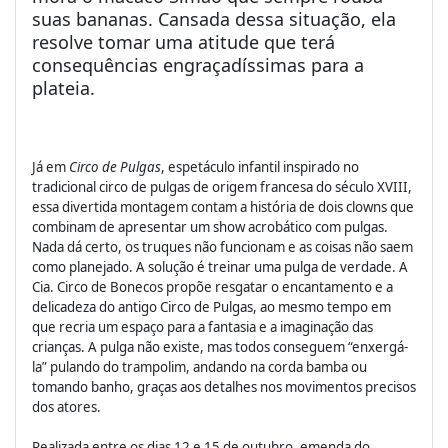
suas bananas. Cansada dessa situação, ela
resolve tomar uma atitude que terá
consequências engraçadíssimas para a
plateia.
Já em
Circo de Pulgas
, espetáculo infantil inspirado no
tradicional circo de pulgas de origem francesa do século XVIII,
essa divertida montagem contam a história de dois clowns que
combinam de apresentar um show acrobático com pulgas.
Nada dá certo, os truques não funcionam e as coisas não saem
como planejado. A solução é treinar uma pulga de verdade. A
Cia. Circo de Bonecos propõe resgatar o encantamento e a
delicadeza do antigo Circo de Pulgas, ao mesmo tempo em
que recria um espaço para a fantasia e a imaginação das
crianças. A pulga não existe, mas todos conseguem “enxergá-
la” pulando do trampolim, andando na corda bamba ou
tomando banho, graças aos detalhes nos movimentos precisos
dos atores.
Realizada entre os dias 12 e 15 de outubro, emenda do