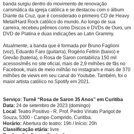
banda surgiu dentro do movimento de renovação
carismática da igreja católica e se destacou com o álbum
Diante da Cruz, que é considerado o primeiro CD de Heavy
Metal/Hard Rock católico do mundo. Ao longo de sua
carreira, recebeu prêmios como Discos e DVDs de Ouro, um
DVD de Platina e duas indicações ao Latin Grammy.
Atualmente, a banda que é formada por Bruno Faglioni
(voz), Eduardo Faro (guitarra), Rogério Feltrin (baixo) e
Grevão (bateria), o Rosa de Saron contabiliza 150 mil
acessos/mês no site oficial, mais de 2,9 milhões de fãs no
Facebook, mais de meio milhão no instagram e mais de 370
milhões de views em seu canal do Youtube. Também, foi o
maior artista católico no Spotify em 2021.
Serviço: Turnê “Rosa de Saron 35 Anos” em Curitiba
Data:
24 de setembro de 2023 (domingo)
Local
: Teatro Positivo -
R. Prof. Pedro Viriato Parigot de
Souza, 5300 - Campo Comprido, Curitiba.
Horário:
Abertura do teatro
:
19h / Início: 20h
Classificação etária:
livre