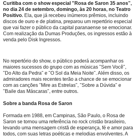
Curitiba com o show especial
"Rosa de Saron 35 anos”
,
no d
ia 24 de setembro, domingo, às 20 horas, no Teatro
Positivo.
Ela, que
já
recebeu inúmeros prêmios, incluindo
discos de ouro e de platina, preparou um repertório especial
que vai fazer o público d
a capital paranaense
se emocionar.
Com realização da Dumas Produções, os ingressos estão à
venda pelo Disk Ingressos.
No repertório do show, o público poderá acompanhar os
maiores
sucessos
do grupo com as músicas "Sem Você",
"Do Alto da Pedra" e "O Sol da Meia Noite". Além disso, os
admiradores mais recentes terão a chance de se emocionar
com as canções "Mire as Estrelas", "Sobre a Dúvida" e
"Baile das Máscaras", entre outros.
Sobre a banda Rosa de Saron
Formada em 1988, em Campinas, São Paulo, o Rosa de
Saron se tornou uma referência no rock cristão brasileiro,
levando uma mensagem cristã de esperança, fé e amor para
todos, com suas letras poéticas e melodias envolventes. A