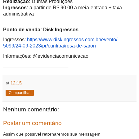
Realização:
Dumas Produções
Ingressos:
a partir de R$ 90,00 a meia-entrada + taxa
administrativa
Ponto de venda: Disk Ingressos
Ingressos:
https://www.
diskingressos.com.br/evento/
5099/24-09-2023/pr/curitiba/
rosa-de-saron
Informações: @evidenciacomunicacao
______________________________
at
12:15
Compartilhar
Nenhum comentário:
Postar um comentário
Assim que possível retornaremos sua mensagem