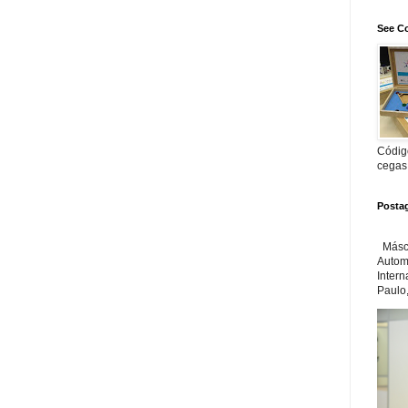
See Co
Código
cegas
Posta
Másca
Automa
Inter
Paulo,