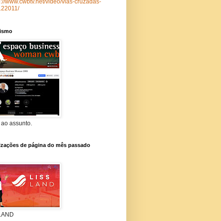
p://www.cwbtv.net/video/vias-cruzadas-
122011/
lismo
 ao assunto.
lizações de página do mês passado
 LAND