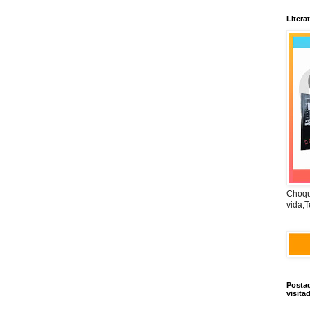
Litera
Choqu
vida,T
Posta
visita