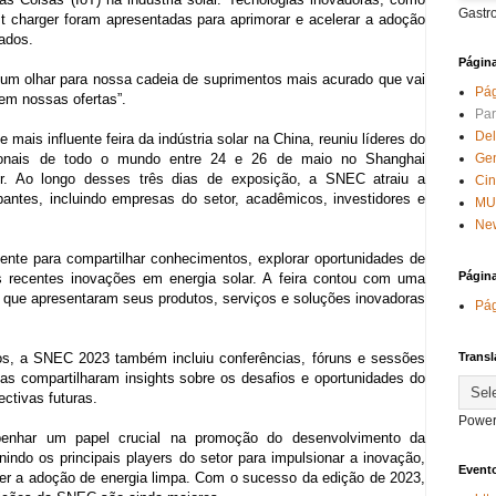
Gastr
st charger foram apresentadas para aprimorar e acelerar a adoção
cados.
Págin
xe um olhar para nossa cadeia de suprimentos mais acurado que vai
Pág
 em nossas ofertas”.
Par
Del
mais influente feira da indústria solar na China, reuniu líderes do
Ge
issionais de todo o mundo entre 24 e 26 de maio no Shanghai
ter. Ao longo desses três dias de exposição, a SNEC atraiu a
Ci
pantes, incluindo empresas do setor, acadêmicos, investidores e
MU
New
ente para compartilhar conhecimentos, explorar oportunidades de
Págin
s recentes inovações em energia solar. A feira contou com uma
 que apresentaram seus produtos, serviços e soluções inovadoras
Pág
Transl
s, a SNEC 2023 também incluiu conferências, fóruns e sessões
tas compartilharam insights sobre os desafios e oportunidades do
ctivas futuras.
Power
nhar um papel crucial na promoção do desenvolvimento da
unindo os principais players do setor para impulsionar a inovação,
Evento
ver a adoção de energia limpa. Com o sucesso da edição de 2023,