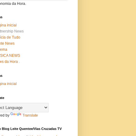
onomia da Hora.
as
ina inicial
tnership News
ícia de Tudo
nte News
nema
SICA NEWS
s da Hora .
as
ina inicial
ate
ed by
Translate
 Blog Leite Quentee/Vias Cruzadas TV