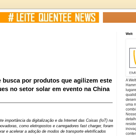
Welt
e busca por produtos que agilizem este
A Wel
Hamm, 
es no setor solar em evento na China
lugar
quali
desen
uma mi
combin
Nosso
detal
te importância da digitalização e da Internet das Coisas (IoT) na
reside
 inovadoras, como eletropostos e carregadores fast charger, foram
inova
ar e acelerar a adoção de modos de transporte eletrificados
conte