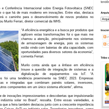
tendên
e Conferência Internacional sobre Energia Fotovoltaica (SNEC
uxe o que há de mais moderno em inovações. Entre elas, destaca
Arqui
 será o caminho para o desenvolvimento de novos produtos no
u Murilo Ferrari, diretor comercial da WHS.
“A eficiência energética e a busca por produtos que
Inscre
agilizem estas transformações foi o que mais me
P
chamou a atenção, principalmente nos sistemas
de armazenagem de energia, pois os sistemas
C
estão vindo com baterias de alta capacidade, com
oportunidades para diversos setores da economia”,
comenta Ferrari.
Tribo 
Murilo conta ainda que a ênfase em eficiência
trouxe a questão de integração de sistemas e a
digitalização de equipamentos via IoT. “A
ares foi uma tendência proeminente na SNEC 2023. Empresas
as e integradas que combinam painéis solares, inversores,
tros componentes em um único sistema eficiente”, afirma.
 de inovações impressionantes e descobertas que impulsionarão
ndústria solar no Brasil”, ressalta. Entre essas variedades, a
ema que a feira também destacou junto com a crescente importância
das Coisas (IoT) na indústria solar. Tecnologias inovadoras, como