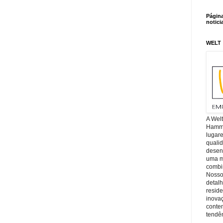
Págin
notici
WELT
A Wel
Hamm, 
lugar
quali
desen
uma mi
combin
Nosso
detal
reside
inova
conte
tendên