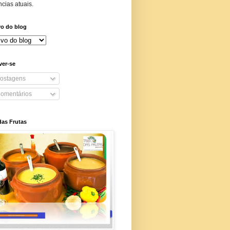
cias atuais.
vo do blog
ver-se
ostagens
omentários
das Frutas