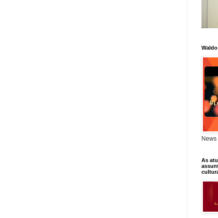
Waldo
News 
As atu
assunt
cultur