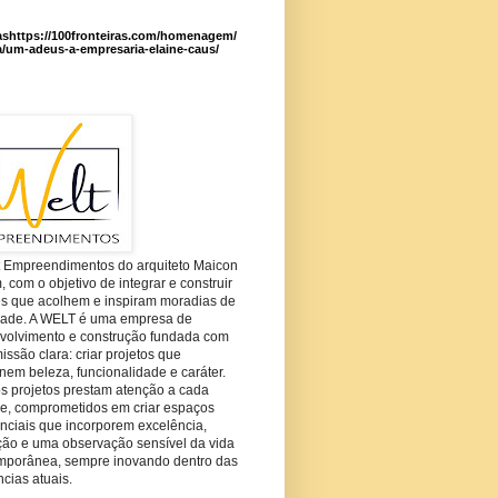
ashttps://100fronteiras.com/homenagem/
a/um-adeus-a-empresaria-elaine-caus/
t Empreendimentos do arquiteto Maicon
com o objetivo de integrar e construir
es que acolhem e inspiram moradias de
dade. A WELT é uma empresa de
volvimento e construção fundada com
ssão clara: criar projetos que
em beleza, funcionalidade e caráter.
s projetos prestam atenção a cada
he, comprometidos em criar espaços
nciais que incorporem excelência,
ção e uma observação sensível da vida
mporânea, sempre inovando dentro das
cias atuais.