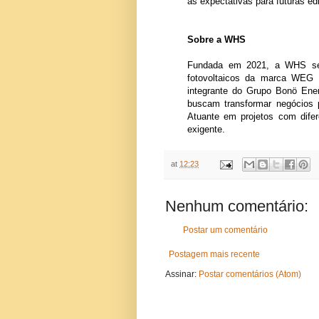
as expectativas para futuras e
Sobre a WHS
Fundada em 2021, a WHS se f
fotovoltaicos da marca WEG 
integrante do Grupo Bonö Ener
buscam transformar negócios 
Atuante em projetos com dife
exigente.
at
12:23
Nenhum comentário:
Postar um comentário
Postagem mais recente
Assinar:
Postar comentários (Atom)