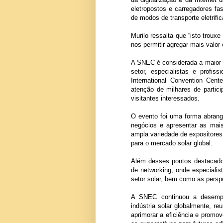
eletropostos e carregadores fa
de modos de transporte eletrifi
Murilo ressalta que “isto trou
nos permitir agregar mais valor
A SNEC é considerada a maior e 
setor, especialistas e prof
International Convention Cen
atenção de milhares de partici
visitantes interessados.
O evento foi uma forma abrang
negócios e apresentar as mai
ampla variedade de expositores
para o mercado solar global.
Além desses pontos destacado
de networking, onde especialis
setor solar, bem como as perspe
A SNEC continuou a desempe
indústria solar globalmente, re
aprimorar a eficiência e promo