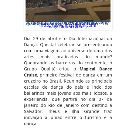
Instagram (
http://www.instagram.com/
qualiteturismo
) e do Magical Dance Tour
(
http://www.instagram.com/
magicaldancetour
),
Dia 29 de abril é o Dia Internacional da
Dança. Que tal celebrar se presenteando
com uma viagem ao universo de uma das
artes mais praticadas do mundo?
Quebrando as barreiras do continente, o
Grupo Qualité criou o
Magical Dance
Cruise
, primeiro festival de dança em um
cruzeiro no Brasil. Reunindo as principais
escolas de dança do país e indo dos
bailarinos mais jovens aos mais idosos, a
experiência, que partirá no dia 07 de
janeiro do Rio de Janeiro com destino a
Salvador, Ilhéus e Ilha Grande traz
inovação à união entre o turismo e a
dança.