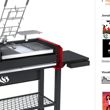
htt
24
Jorna
Direto
Visua