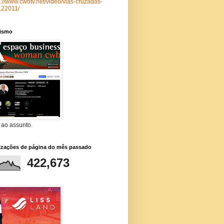
p://www.cwbtv.net/video/vias-cruzadas-
122011/
lismo
 ao assunto.
lizações de página do mês passado
422,673