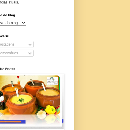
cias atuais.
vo do blog
ver-se
ostagens
omentários
das Frutas