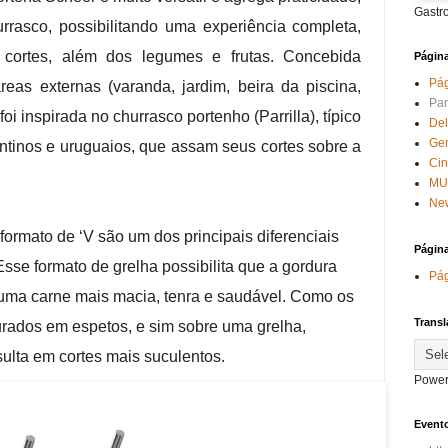
Gastr
hurrasco, possibilitando uma experiência completa,
 cortes, além dos legumes e frutas. Concebida
Págin
Pág
eas externas (varanda, jardim, beira da piscina,
Par
oi inspirada no churrasco portenho (Parrilla), típico
Del
Ge
ntinos e uruguaios, que assam seus cortes sobre a
Ci
MU
New
formato de ‘V são um dos principais diferenciais
Págin
Esse formato de grelha possibilita que a gordura
Pág
 uma carne mais macia, tenra e saudável. Como os
Transl
urados em espetos, e sim sobre uma grelha,
ulta em cortes mais suculentos.
Power
Evento