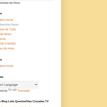
onomia da Hora.
as
ina inicial
tnership News
ícia de Tudo
nte News
nema
SICA NEWS
s da Hora .
as
ina inicial
ate
ed by
Translate
 Blog Leite Quentee/Vias Cruzadas TV