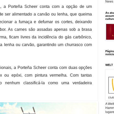
News 
lla, a Porteña Scheer conta com a opção de um
As atu
ode ser alimentado a carvão ou lenha, que queima
assunt
cultur
ecionar a fumaça e defumar os cortes, deixando
sabor. As carnes são assadas apenas sob a brasa
ma, ficam livres da incidência do gás carbônico,
a lenha ou carvão, garantindo um churrasco com
Págin
notici
WELT
ionais, a Porteña Scheer conta com duas opções
x ou epóxi, com pintura vermelha. Com tantas
o nenhum classificá-la como uma verdadeira
A Wel
Hamm, 
lugar