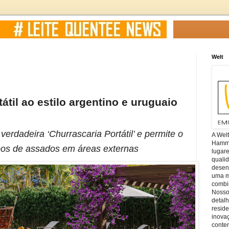
Welt
átil ao estilo argentino e uruguaio
erdadeira ‘Churrascaria Portátil’ e permite o
A Wel
Hamm, 
ipos de assados em áreas externas
lugar
quali
desen
uma mi
combin
Nosso
detal
reside
inova
conte