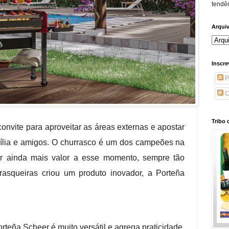
tendên
Arqui
Inscre
P
C
Tribo 
onvite para aproveitar as áreas externas e apostar
lia e amigos. O churrasco é um dos campeões na
ar ainda mais valor a esse momento, sempre tão
rasqueiras criou um produto inovador, a Porteña
orteña Scheer é muito versátil e agrega praticidade,