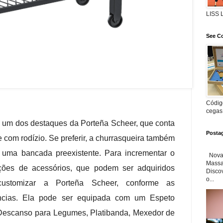
LISS
See Co
Código
cegas
é um dos destaques da Porteña Scheer, que conta
Posta
com rodízio. Se preferir, a churrasqueira também
 uma bancada preexistente. Para incrementar o
Nova 
Massa'
pções de acessórios, que podem ser adquiridos
Disco
o...
customizar a Porteña Scheer, conforme as
ências. Ela pode ser equipada com um Espeto
 Descanso para Legumes, Platibanda, Mexedor de