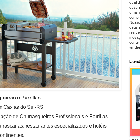
quali
desen
uma mi
combin
Nosso
detal
reside
inova
conte
tendên
Litera
eiras e Parrillas
m Caxias do Sul-RS.
cação de Churrasqueiras Profissionais e Parrillas.
urrascarias, restaurantes especializados e hotéis
ontinentes.