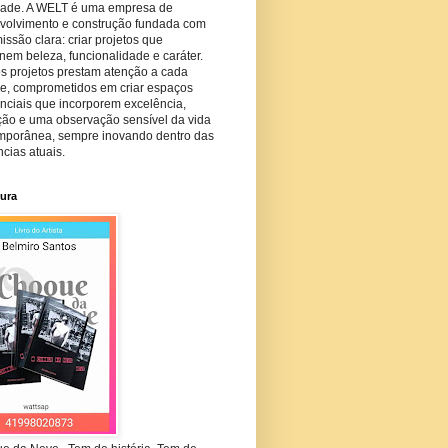
dade. A WELT é uma empresa de
volvimento e construção fundada com
ssão clara: criar projetos que
em beleza, funcionalidade e caráter.
s projetos prestam atenção a cada
he, comprometidos em criar espaços
nciais que incorporem excelência,
ção e uma observação sensível da vida
mporânea, sempre inovando dentro das
cias atuais.
tura