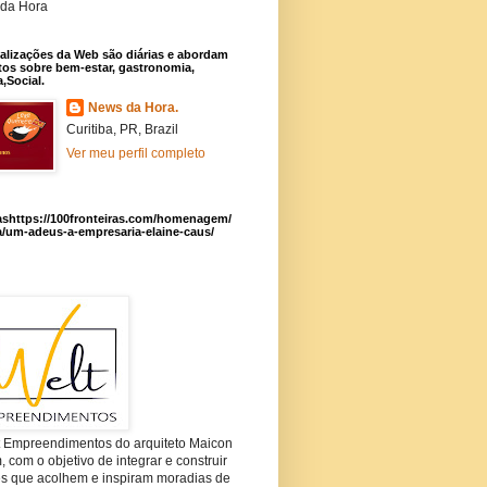
da Hora
alizações da Web são diárias e abordam
os sobre bem-estar, gastronomia,
a,Social.
News da Hora.
Curitiba, PR, Brazil
Ver meu perfil completo
ashttps://100fronteiras.com/homenagem/
a/um-adeus-a-empresaria-elaine-caus/
t Empreendimentos do arquiteto Maicon
com o objetivo de integrar e construir
es que acolhem e inspiram moradias de