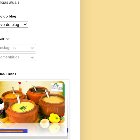
cias atuais.
vo do blog
ver-se
ostagens
omentários
das Frutas