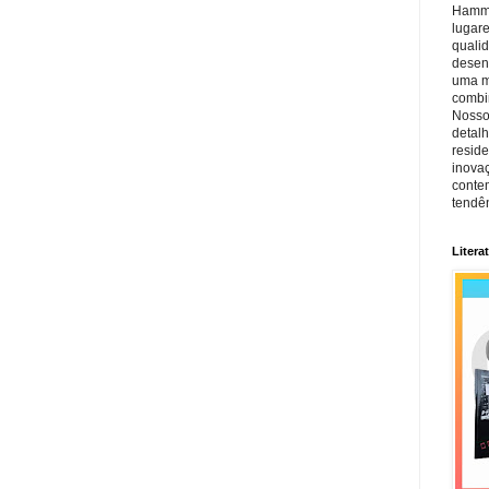
Hamm, 
lugar
quali
desen
uma mi
combin
Nosso
detal
reside
inova
conte
tendên
Litera