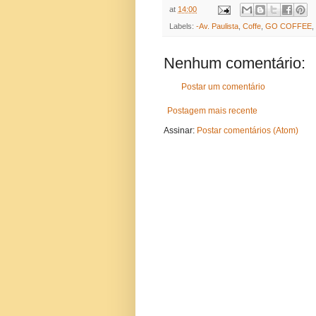
at
14:00
Labels:
-Av. Paulista
,
Coffe
,
GO COFFEE
,
Nenhum comentário:
Postar um comentário
Postagem mais recente
Assinar:
Postar comentários (Atom)