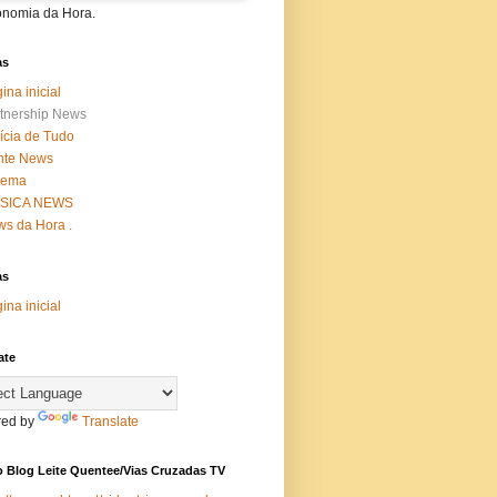
onomia da Hora.
as
ina inicial
tnership News
ícia de Tudo
nte News
nema
SICA NEWS
s da Hora .
as
ina inicial
ate
ed by
Translate
 Blog Leite Quentee/Vias Cruzadas TV