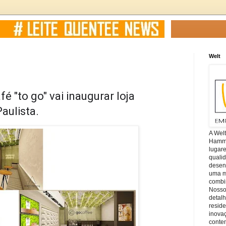
Welt
é "to go" vai inaugurar loja
aulista.
A Wel
Hamm, 
lugar
quali
desen
uma mi
combin
Nosso
detal
reside
inova
conte