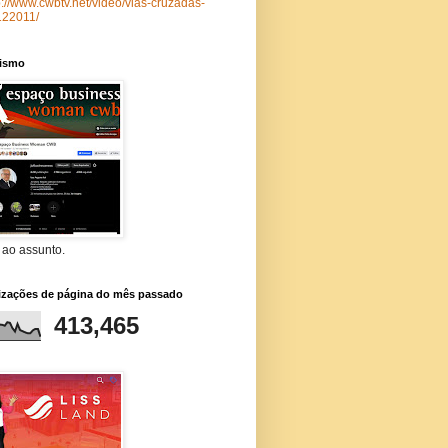
p://www.cwbtv.net/video/vias-cruzadas-
122011/
lismo
 ao assunto.
lizações de página do mês passado
413,465