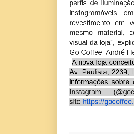
perfis de iluminaçã
instagramáveis 
revestimento em v
mesmo material, c
visual da loja”, expl
Go Coffee, André H
A nova loja conceit
Av. Paulista, 2239, 
informações sobre 
Instagram (@go
site
https://gocoffee