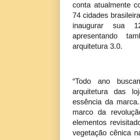
conta atualmente c
74 cidades brasileir
inaugurar sua 12
apresentando t
arquitetura 3.0.
“Todo ano busca
arquitetura das l
essência da marca.
marco da revoluçã
elementos revisita
vegetação cênica na