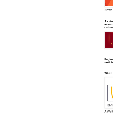
News 
As atu
assunt
cultur
Págin
notici
WELT
A Wel