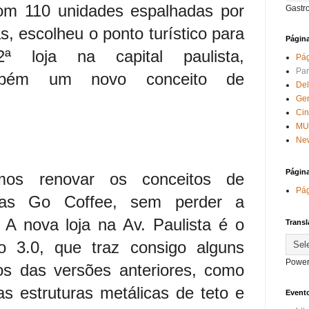
om 110 unidades espalhadas por
Gastr
as, escolheu o ponto turístico para
Págin
ª loja na capital paulista,
Pág
Par
ambém um novo conceito de
Del
Ge
Ci
MU
New
Págin
mos renovar os conceitos de
Pág
ojas Go Coffee, sem perder a
 A nova loja na Av. Paulista é o
Transl
o 3.0, que traz consigo alguns
Power
dos das versões anteriores, como
s estruturas metálicas de teto e
Evento