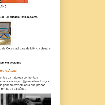
 LAND
lor- Linguagem Tátil de Cores
 de Cores tátil para deficiência visual e
gem em destaque
atura Atual
ntos da natureza confrontam
idade em ficção. @jukaladeira Forças
ais ganham voz em obra que propõe
formas de existênc...