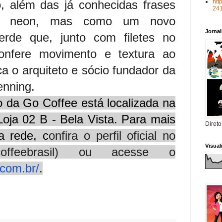
o, além das já conhecidas frases
htt
24
em neon, mas como um novo
Jorna
erde que, junto com filetes no
onfere movimento e textura ao
ica o arquiteto e sócio fundador da
enning.
o da Go Coffee está localizada na
Loja 02 B - Bela Vista. Para mais
Direto
a rede, c
onfira o perfil oficial no
Visua
coffeebrasil) ou acesse o
.com.br/
.