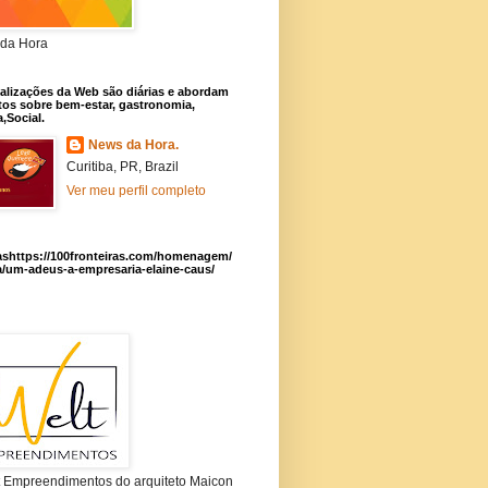
da Hora
alizações da Web são diárias e abordam
os sobre bem-estar, gastronomia,
a,Social.
News da Hora.
Curitiba, PR, Brazil
Ver meu perfil completo
ashttps://100fronteiras.com/homenagem/
a/um-adeus-a-empresaria-elaine-caus/
t Empreendimentos do arquiteto Maicon