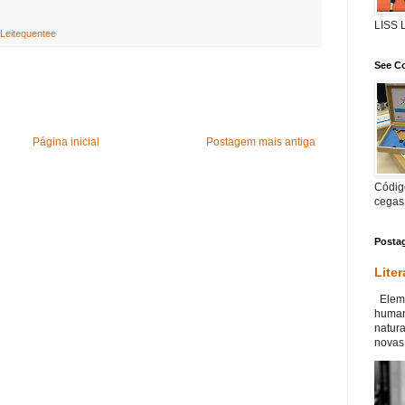
LISS
Leitequentee
See Co
Página inicial
Postagem mais antiga
Código
cegas
Posta
Liter
Eleme
human
natur
novas 