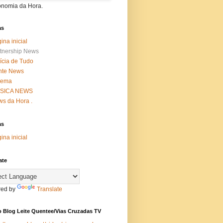
onomia da Hora.
as
ina inicial
tnership News
ícia de Tudo
nte News
nema
SICA NEWS
s da Hora .
as
ina inicial
ate
ed by
Translate
 Blog Leite Quentee/Vias Cruzadas TV