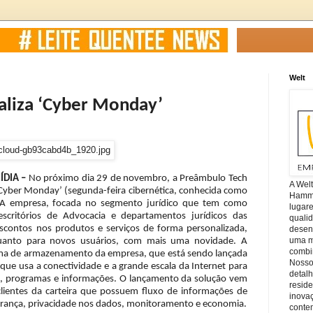
Welt
aliza ‘Cyber Monday’
ÍDIA –
No próximo dia 29 de novembro, a Preâmbulo Tech
A Wel
Cyber Monday’ (segunda-feira cibernética, conhecida como
Hamm, 
. A empresa, focada no segmento jurídico que tem como
lugar
 escritórios de Advocacia e departamentos jurídicos das
quali
scontos nos produtos e serviços de forma personalizada,
desen
uma mi
 quanto para novos usuários, com mais uma novidade. A
combin
rma de armazenamento da empresa, que está sendo lançada
Nosso
que usa a conectividade e a grande escala da Internet para
detal
s, programas e informações. O lançamento da solução vem
reside
lientes da carteira que possuem fluxo de informações de
inova
urança, privacidade nos dados, monitoramento e economia.
conte