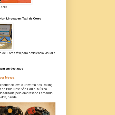
 LAND
lor- Linguagem Tátil de Cores
 de Cores tátil para deficiência visual e
gem em destaque
ca News.
perience leva o universo dos Rolling
s ao Blue Note São Paulo. Música
Idealizada pelo empresário Fernando
itch, banda...