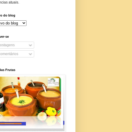
cias atuais.
vo do blog
ver-se
ostagens
omentários
das Frutas