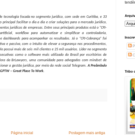
tendên
Arqui
 tecnologia focada no segmento jurídico, com sede em Curitiba, e 33
rincipal facilitar o dia a dia e criar soluções para o mercado jurídico,
entos jurídicos de empresas. Entre seus principais produtos está o “CPJ-
tificial, workflow para automatizar e simplificar a controladoria,
Inscre
l e dashboards para acompanhar os resultados. Já o “CPJ-Cobrança” foi
iva e passiva, com o intuito de elevar a segurança nos procedimentos,
P
o possui mais de seis mil clientes e 25 mil usuários. Líder no segmento
nsecutivas como o software mais utilizado do Brasil por escritórios de
C
riadora da BrLawyers, uma comunidade para advogados com mindset de
ionar a gestão jurídica, por meio da rede social Telegram
. A Preâmbulo
 GPTW – Great Place To Work.
Tribo 
Página inicial
Postagem mais antiga