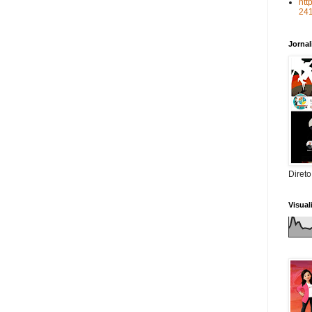
htt
24
Jorna
Direto
Visua