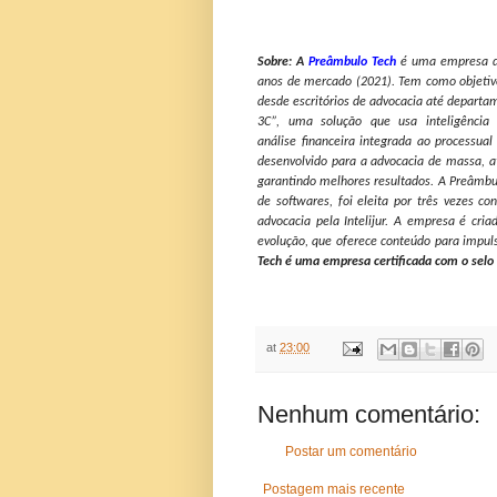
Sobre: A
Preâmbulo Tech
é uma empresa de
anos de mercado (2021). Tem como objetivo p
desde escritórios de advocacia até departam
3C”, uma solução que usa inteligência ar
análise financeira integrada ao processua
desenvolvido para a advocacia de massa, at
garantindo melhores resultados. A Preâmbul
de softwares, foi eleita por três vezes co
advocacia pela Intelijur. A empresa é c
evolução, que oferece conteúdo para impuls
Tech é uma empresa certificada com o selo
at
23:00
Nenhum comentário:
Postar um comentário
Postagem mais recente