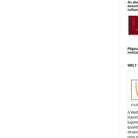
As atu
assunt
cultur
Págin
notici
WELT
A Wel
Hamm, 
lugar
quali
desen
uma mi