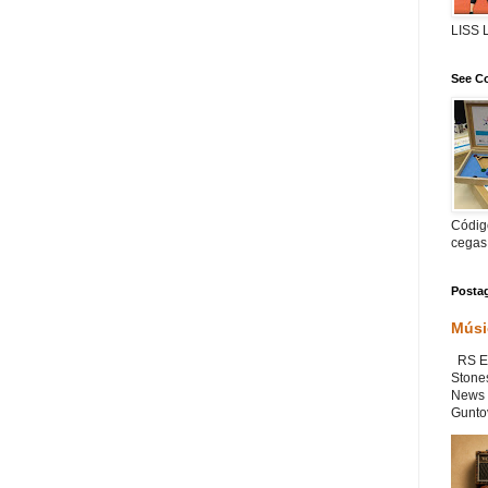
LISS
See Co
Código
cegas
Posta
Músi
RS Ex
Stone
News 
Guntov