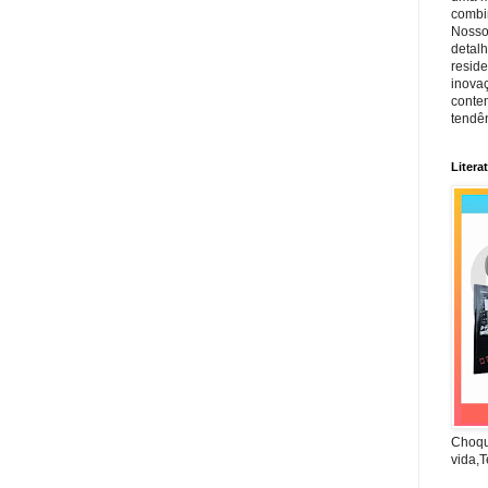
combin
Nosso
detal
reside
inova
conte
tendên
Litera
Choqu
vida,T