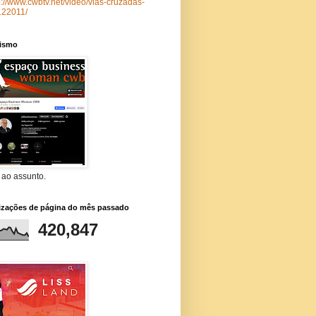
p://www.cwbtv.net/video/vias-cruzadas-
122011/
lismo
 ao assunto.
lizações de página do mês passado
420,847