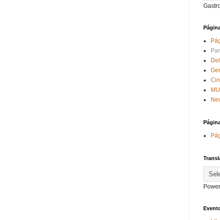
Gastr
Págin
Pág
Par
Del
Ge
Ci
MU
New
Págin
Pág
Transl
Power
Evento