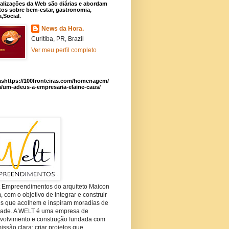
alizações da Web são diárias e abordam
os sobre bem-estar, gastronomia,
a,Social.
News da Hora.
Curitiba, PR, Brazil
Ver meu perfil completo
ashttps://100fronteiras.com/homenagem/
a/um-adeus-a-empresaria-elaine-caus/
t Empreendimentos do arquiteto Maicon
com o objetivo de integrar e construir
es que acolhem e inspiram moradias de
dade. A WELT é uma empresa de
volvimento e construção fundada com
ssão clara: criar projetos que