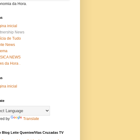
onomia da Hora.
as
ina inicial
tnership News
ícia de Tudo
nte News
nema
SICA NEWS
s da Hora .
as
ina inicial
ate
ed by
Translate
 Blog Leite Quentee/Vias Cruzadas TV