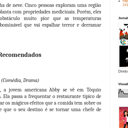
htt
a de neve. Cinco pessoas exploram uma região 
24
anta com propriedades medicinais. Porém, eles 
bstáculo muito pior que as temperaturas 
Jorna
bominável que vai espalhar terror e derramar 
Recomendados
Direto
 
(Comédia, Drama)
Visua
, a jovem americana Abby se vê em Tóquio 
 Ela passa a frequentar o restaurante típico de 
var os mágicos efeitos que a comida tem sobre os 
de que o seu destino é se tornar uma chefe de 