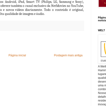
s: Android, iPad, Smart TV (Philips, LG, Samsung e Sony), 
oferece também o canal exclusivo da NetMovies no YouTube, 
is e novos vídeos diariamente. Todo o conteúdo é original, 
alta qualidade de imagem e áudio.
Págin
notici
WELT
Página inicial
Postagem mais antiga
A Wel
Hamm, 
lugar
quali
desen
uma mi
combin
Nosso
detal
reside
inova