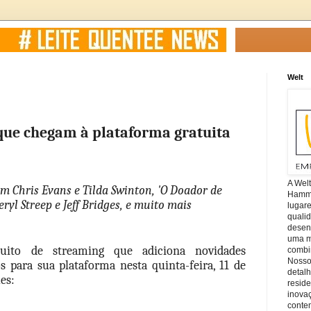
Welt
 que chegam à plataforma gratuita 
A Wel
m Chris Evans e Tilda Swinton, 'O Doador de 
Hamm, 
yl Streep e Jeff Bridges, e muito mais
lugar
quali
desen
uma mi
uito de streaming que adiciona novidades 
combin
Nosso
s para sua plataforma nesta quinta-feira, 11 de 
detal
es:
reside
inova
conte