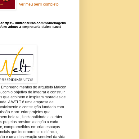
Ver meu perfil completo
ashttps://100fronteiras.com/homenagem/
a/um-adeus-a-empresaria-elaine-caus/
t Empreendimentos do arquiteto Maicon
com o objetivo de integrar e construir
es que acolhem e inspiram moradias de
dade. A WELT é uma empresa de
volvimento e construção fundada com
ssão clara: criar projetos que
em beleza, funcionalidade e caráter.
s projetos prestam atenção a cada
he, comprometidos em criar espaços
nciais que incorporem excelência,
ção e uma observação sensível da vida