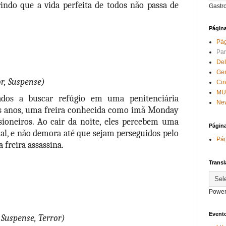
ndo que a vida perfeita de todos não passa de 
Gastr
Págin
Pág
Par
Del
Ge
or, Suspense)
Ci
MU
ados a buscar refúgio em uma penitenciária 
New
s anos, uma freira conhecida como imã Monday 
sioneiros. Ao cair da noite, eles percebem uma 
Págin
al, e não demora até que sejam perseguidos pelo 
Pág
a freira assassina.
Transl
Power
Evento
 Suspense, Terror)