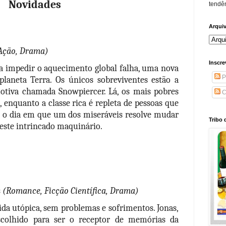
Novidades
tendên
Arqui
Ação, Drama)
Inscre
impedir o aquecimento global falha, uma nova 
P
laneta Terra. Os únicos sobreviventes estão a 
tiva chamada Snowpiercer. Lá, os mais pobres 
C
 enquanto a classe rica é repleta de pessoas que 
 o dia em que um dos miseráveis resolve mudar 
Tribo 
deste intrincado maquinário.
 
(Romance, Ficção Científica, Drama)
 utópica, sem problemas e sofrimentos. Jonas, 
colhido para ser o receptor de memórias da 