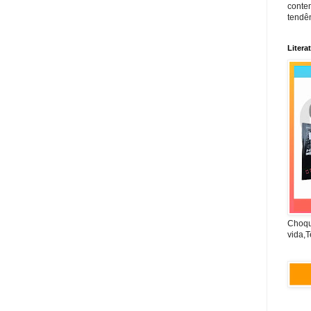
conte
tendên
Litera
Choqu
vida,T