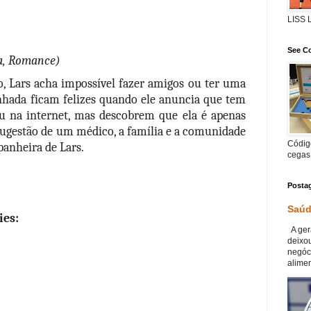
LISS
See Co
a, Romance)
 Lars acha impossível fazer amigos ou ter uma 
unhada ficam felizes quando ele anuncia que tem 
na internet, mas descobrem que ela é apenas 
sugestão de um médico, a família e a comunidade 
Código
anheira de Lars.
cegas
Posta
Saúd
es:
A ger
deixou
negóc
alimen