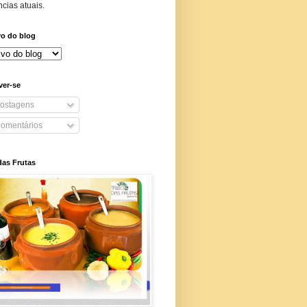
cias atuais.
vo do blog
ver-se
ostagens
omentários
das Frutas