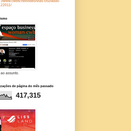
p://www.cwbtv.net/video/vias-cruzadas-
122011/
lismo
 ao assunto.
lizações de página do mês passado
417,315