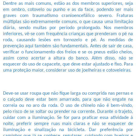
Dentre as mais comuns, estão as dos membros superiores, seja
em ombro, cotovelo ou punho e as da face, podendo ser mais
graves com traumatismo cranioencefálico severo. Fraturas
múltiplas são extremamente comuns, o que causa uma limitação
diária, sendo muitas por período prolongado. Nos membros
inferiores, vê-se com frequência crianças que prenderam o pé na
roda, causando lesões em tornozelo e pé. As medidas de
prevenção aqui também são fundamentais. Antes de sair de casa,
verificar o funcionamento dos freios e se os pneus estão cheios,
assim como acertar a altura do banco. Além disso, não se
esquecer do uso de capacete, que deve estar ajustado e fixo. Para
uma proteção maior, considerar uso de joelheiras e cotoveleiras.
Deve-se usar roupa que não fique larga ou comprida nas pernas e
o calçado deve estar bem amarrado, para que não engate na
correia ou no aro da roda. O uso de chinelo não é bem-vindo,
pelo risco de se soltar ou prender na corrente. Durante o trajeto,
cuidar com a iluminação. Se for para praticar essa atividade à
noite, preferir sempre ruas mais claras e não se esquecer de
iluminação e sinalização na bicicleta. Dar preferência por
caminhos que já se conhece, regulares, cuidando com bueiros e