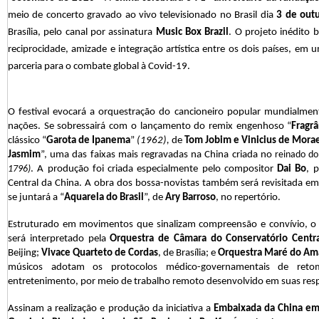
meio de concerto gravado ao vivo televisionado no Brasil dia
3 de out
Brasília, pelo canal por assinatura
Music Box Brazil
. O projeto inédito b
reciprocidade, amizade e integração artística entre os dois países, em 
parceria para o combate global à Covid-19.
O festival evocará a orquestração do cancioneiro popular mundialme
nações. Se sobressairá com o lançamento do remix engenhoso “
Fragr
clássico “
Garota de Ipanema
”
(1962),
de
Tom Jobim e Vinicius de Mora
Jasmim
”, uma das faixas mais regravadas na China criada no
reinado d
1796)
. A produção foi criada especialmente pelo compositor
Dai Bo
, 
Central da China. A obra dos bossa-novistas também será revisitada em
se juntará a “
Aquarela do Brasil
”, de
Ary Barroso
, no repertório.
Estruturado em movimentos que sinalizam compreensão e convívio, o
será interpretado pela
Orquestra de Câmara do Conservatório Centr
Beijing;
Vivace Quarteto de Cordas
, de Brasília; e
Orquestra Maré do Am
músicos adotam os protocolos médico-governamentais de reto
entretenimento, por meio de trabalho remoto desenvolvido em suas resp
Assinam a realização e produção da iniciativa a
Embaixada da China em 