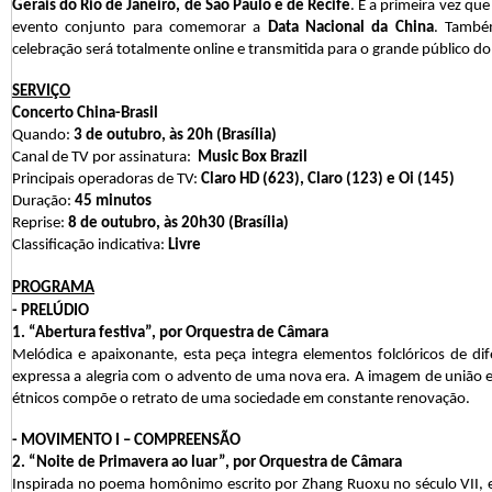
Gerais do Rio de Janeiro, de São Paulo e de Recife
. É a primeira vez qu
evento conjunto para comemorar a
Data Nacional da China
. També
celebração será totalmente online e transmitida para o grande público do 
SERVIÇO
Concerto China-Brasil
Quando:
3 de outubro, às 20h
(Brasília)
Canal de TV por assinatura:
Music Box Brazil
Principais operadoras de TV:
Claro HD (623), Claro (123) e Oi (145)
Duração:
45 minutos
Reprise:
8 de outubro, às 20h30
(Brasília)
Classificação indicativa:
Livre
PROGRAMA
- PRELÚDIO
1. “Abertura festiva”, por Orquestra de Câmara
Melódica e apaixonante, esta peça integra elementos folclóricos de dif
expressa a alegria com o advento de uma nova era. A imagem de união 
étnicos compõe o retrato de uma sociedade em constante renovação.
- MOVIMENTO I – COMPREENSÃO
2. “Noite de Primavera ao luar”,
por Orquestra de Câmara
Inspirada no poema homônimo escrito por Zhang Ruoxu no século VII, e