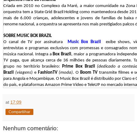
Criada em 2010 no Complexo da Maré, a maior comunidade na Zona No
orquestra tem a State Grid Brazil Holding como mantenedora desde 2011
mais de 6.000 crianças, adolescentes e jovens de famílias de baixa 
renome nacional, a orquestra se apresenta nos mais prestigiados palcos d
SOBRE MUSIC BOX BRAZIL
O canal de TV por assinatura
Music Box Brazil
exibe shows, vid
entrevistas e programas exclusivos com promessas e consagrados nome
música nacional. Integra a
Box Brazil
, maior a programadora independent
TV paga, que alcança cerca de 36 milhões de pessoas diariamente. 
grupo no território brasileiro:
Prime Box Brazil
(dedicado a conteúdo
Brazil
(viagens
) e
FashionTV
(moda).
O
Boom TV
transmite filmes e s
para Angola e Moçambique
.
O Music Box Brazil é distribuído por Claro e
do país, e plataformas Amazon Prime Video e TeleUP no mercado interna
at
17:09
Compartilhar
Nenhum comentário: