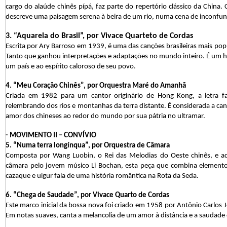
cargo do alaúde chinês pípá, faz parte do repertório clássico da China. 
descreve uma paisagem serena à beira de um rio, numa cena de inconfundí
3. “Aquarela do Brasil”, por Vivace Quarteto de Cordas
Escrita por Ary Barroso em 1939, é uma das canções brasileiras mais po
Tanto que ganhou interpretações e adaptações no mundo inteiro. É um h
um país e ao espírito caloroso de seu povo.
4. “Meu Coração Chinês”, por Orquestra Maré do Amanhã
Criada em 1982 para um cantor originário de Hong Kong, a letra fa
relembrando dos rios e montanhas da terra distante. É considerada a ca
amor dos chineses ao redor do mundo por sua pátria no ultramar.
- MOVIMENTO II – CONVÍVIO
5. “Numa terra longínqua”, por Orquestra de Câmara
Composta por Wang Luobin, o Rei das Melodias do Oeste chinês, e a
câmara pelo jovem músico Li Bochan, esta peça que combina elementos
cazaque e uigur fala de uma história romântica na Rota da Seda.
6. “Chega de Saudade”, por Vivace Quarto de Cordas
Este marco inicial da bossa nova foi criado em 1958 por Antônio Carlos 
Em notas suaves, canta a melancolia de um amor à distância e a saudade