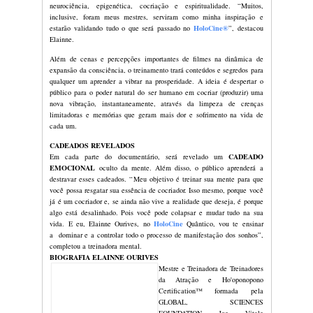
partir da análise de filmes consagrado
física quântica, para destravar o
inconsciente.
TREINAMENTO PRÉVIO
O conteúdo do
Holo Cine Quântico
®
online fechado promovido, a
Ourives,
Holococriação
®
de Objetivos
abertas para a
TURMA 9
, a partir de s
maior do mundo na formação de cocriado
“Esta será a última temporada de e
online e gratuito, que já impactou
todo o mundo. Ao longo dos cinco e
exclusivas e poderosas para despe
(capacidade de manifestar a realidade c