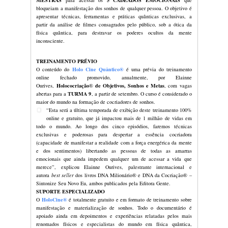
Treinamento Intensivo, que já impactou a vida de ma
CHAVES MESTRAS
para Manifestar a Reali
consagrados pelo público, sob a ótica da física quânti
A treinadora de cocriadores de sonhos
vibracional, Elainne Ourives, vai ex
setembro, a última temporada do tre
gratuito,
HoloCine Quântico
®
– Cocrie
CLIQUE AQUI E SE
NO HOLOCINE Q
Serão 5 episódios do documentário em q
MESTRAS
para acessar os
5 CAD
bloqueiam a manifestação dos sonhos de
apresentar técnicas, ferramentas e prá