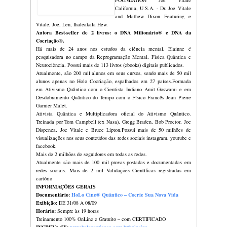
e dos sentimentos) libertando as p
emocionais que ainda impedem qualqu
merece”, explicou Elainne Ourives, 
autora
best seller
dos livros DNA Milion
Sintonize Seu Novo Eu, ambos publicado
SUPORTE ESPECIALIZADO
O
HoloCine
®
é totalmente gratuito e e
manifestação e materialização de so
apoiado ainda em depoimentos e exper
renomados físicos e especialistas d
neurociência, epigenética, cocriaçã
inclusive, foram meus mestres, serv
estarão validando tudo o que será pas
Elainne.
Além de cenas e percepções importan