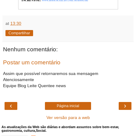
expansão da consciência, o treinamento 
qualquer um aprender a vibrar na prosp
at
13:30
público para o poder natural do ser hu
nova vibração, instantaneamente, at
Compartilhar
limitadoras e memórias que geram mais
Nenhum comentário:
cada um.
Postar um comentário
CADEADOS REVELADOS
Assim que possível retornaremos sua mensagem
Em cada parte do documentário, s
Atenciosamente
EMOCIONAL
oculto da mente. Além 
Equipe Blog Leite Quentee news
destravar esses cadeados. “
Meu objetivo
você possa resgatar sua essência de coc
‹
›
Página inicial
já é um cocriador e, se ainda não vive a
Ver versão para a web
algo está desalinhado. Pois você
pode c
vida. E eu, Elainne Ourives, no
Holo
As atualizações da Web são diárias e abordam assuntos sobre bem-estar,
gastronomia, cultura,Social.