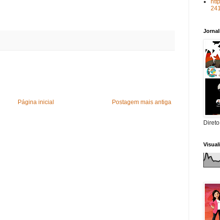
htt
24
Jorna
Página inicial
Postagem mais antiga
Direto
Visua