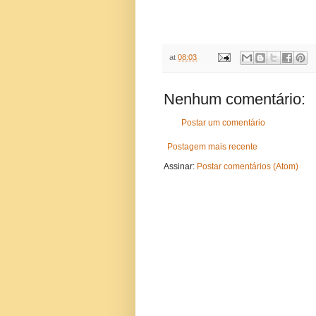
at
08:03
Nenhum comentário:
Postar um comentário
Postagem mais recente
Assinar:
Postar comentários (Atom)