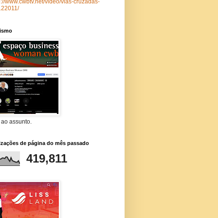
p://www.cwbtv.net/video/vias-cruzadas-
122011/
lismo
 ao assunto.
lizações de página do mês passado
419,811