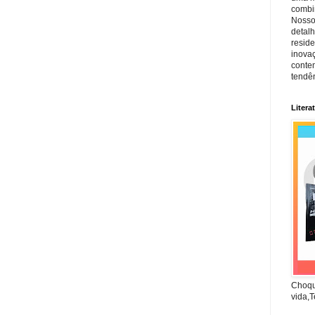
combin
Nosso
detal
reside
inova
conte
tendên
Litera
Choqu
vida,T