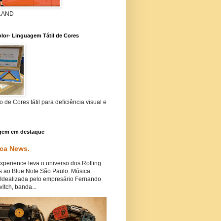
 LAND
lor- Linguagem Tátil de Cores
 de Cores tátil para deficiência visual e
gem em destaque
ca News.
perience leva o universo dos Rolling
s ao Blue Note São Paulo. Música
Idealizada pelo empresário Fernando
itch, banda...