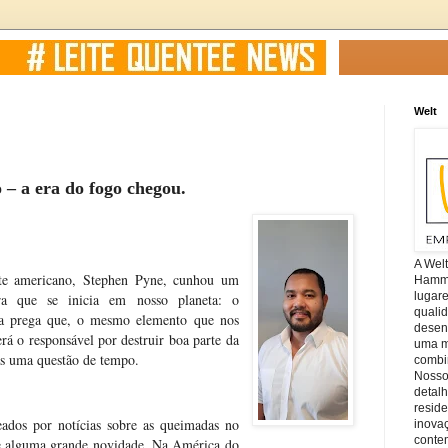
Welt
– a era do fogo chegou.
A Wel
te americano, Stephen Pyne, cunhou um
Hamm, 
lugar
a que se inicia em nosso planeta: o
quali
a prega que, o mesmo elemento que nos
desen
rá o responsável por destruir boa parte da
uma mi
nas uma questão de tempo.
combin
Nosso
detal
reside
ados por notícias sobre as queimadas no
inova
conte
se alguma grande novidade. Na América do