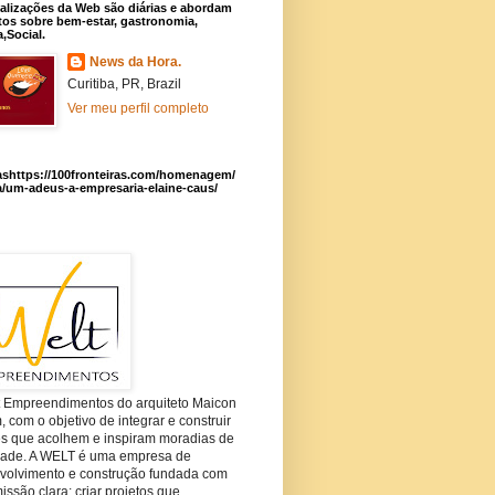
alizações da Web são diárias e abordam
os sobre bem-estar, gastronomia,
a,Social.
News da Hora.
Curitiba, PR, Brazil
Ver meu perfil completo
ashttps://100fronteiras.com/homenagem/
a/um-adeus-a-empresaria-elaine-caus/
t Empreendimentos do arquiteto Maicon
com o objetivo de integrar e construir
es que acolhem e inspiram moradias de
dade. A WELT é uma empresa de
volvimento e construção fundada com
ssão clara: criar projetos que