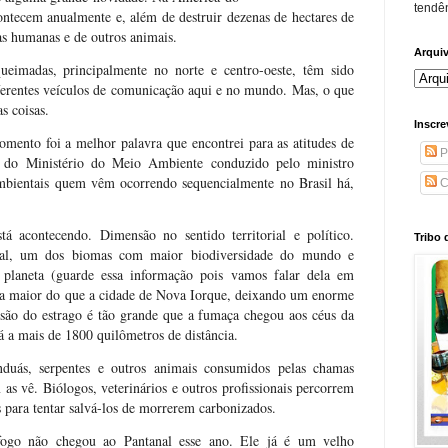
tendên
ntecem anualmente e, além de destruir dezenas de hectares de
as humanas e de outros animais.
Arqui
eimadas, principalmente no norte e centro-oeste, têm sido
erentes veículos de comunicação aqui e no mundo. Mas, o que
s coisas.
Inscre
omento foi a melhor palavra que encontrei para as atitudes de
P
do Ministério do Meio Ambiente conduzido pelo ministro
ambientais quem vêm ocorrendo sequencialmente no Brasil há,
C
 acontecendo. Dimensão no sentido territorial e político.
Tribo 
anal, um dos biomas com maior biodiversidade do mundo e
planeta (guarde essa informação pois vamos falar dela em
a maior do que a cidade de Nova Iorque, deixando um enorme
são do estrago é tão grande que a fumaça chegou aos céus da
á a mais de 1800 quilômetros de distância.
anduás, serpentes e outros animais consumidos pelas chamas
as vê. Biólogos, veterinários e outros profissionais percorrem
s para tentar salvá-los de morrerem carbonizados.
fogo não chegou ao Pantanal esse ano. Ele já é um velho