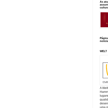
As atu
assunt
cultur
Págin
notici
WELT
A Wel
Hamm, 
lugar
quali
desen
uma mi