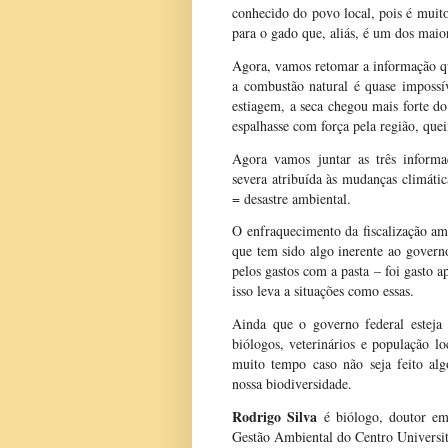
conhecido do povo local, pois é muito
para o gado que, aliás, é um dos maior
Agora, vamos retomar a informação qu
a combustão natural é quase impossív
estiagem, a seca chegou mais forte d
espalhasse com força pela região, que
Agora vamos juntar as três informa
severa atribuída às mudanças climáti
= desastre ambiental.
O enfraquecimento da fiscalização amb
que tem sido algo inerente ao govern
pelos gastos com a pasta – foi gasto 
isso leva a situações como essas.
Ainda que o governo federal esteja 
biólogos, veterinários e população lo
muito tempo caso não seja feito al
nossa biodiversidade.
Rodrigo Silva
é biólogo, doutor e
Gestão Ambiental do Centro Universitá