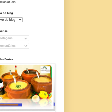
cias atuais.
vo do blog
ver-se
ostagens
omentários
das Frutas