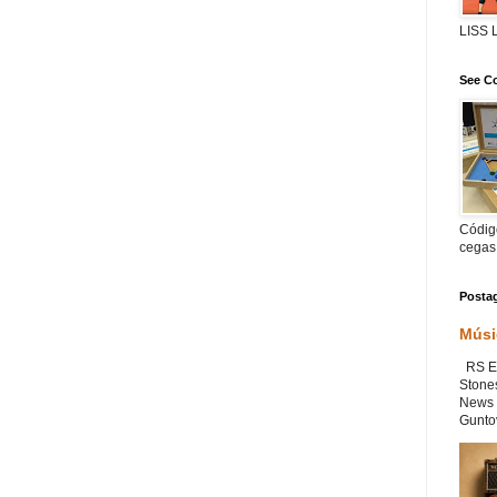
LISS
See Co
Código
cegas
Posta
Músi
RS Ex
Stone
News 
Guntov