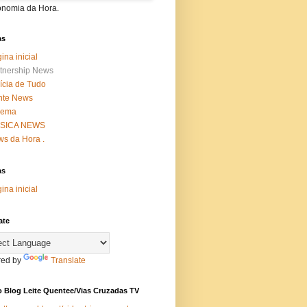
onomia da Hora.
as
ina inicial
tnership News
ícia de Tudo
nte News
nema
SICA NEWS
s da Hora .
as
ina inicial
ate
ed by
Translate
 Blog Leite Quentee/Vias Cruzadas TV