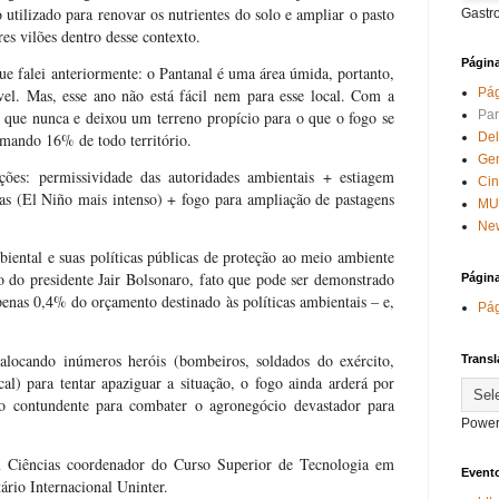
 utilizado para renovar os nutrientes do solo e ampliar o pasto
Gastr
es vilões dentro desse contexto.
Págin
e falei anteriormente: o Pantanal é uma área úmida, portanto,
el. Mas, esse ano não está fácil nem para esse local. Com a
Pág
o que nunca e deixou um terreno propício para o que o fogo se
Par
imando 16% de todo território.
Del
Ge
ções: permissividade das autoridades ambientais + estiagem
Ci
cas (El Niño mais intenso) + fogo para ampliação de pastagens
MU
New
iental e suas políticas públicas de proteção ao meio ambiente
o do presidente Jair Bolsonaro, fato que pode ser demonstrado
Págin
apenas 0,4% do orçamento destinado às políticas ambientais – e,
Pág
alocando inúmeros heróis (bombeiros, soldados do exército,
Transl
cal) para tentar apaziguar a situação, o fogo ainda arderá por
go contundente para combater o agronegócio devastador para
Power
m Ciências coordenador do Curso Superior de Tecnologia em
Evento
rio Internacional Uninter.