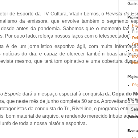
Gastr
etor de Esporte da TV Cultura, Vladir Lemos, o
Revista do Es
Págin
rnalismo da emissora, que envolve também o segmento espo
Pág
o desde antes da pandemia. Sabemos que o momento faz o d
Par
s. Por outro lado, reforça nossos laços com o telespectador".
Del
Ge
ta é de um jornalístico esportivo ágil, com muita informaç
Ci
s notícias do dia, e capaz de oferecer também boas análise
MU
vista mesmo, que terá tom opinativo e uma cobertura dispos
New
Págin
Pág
do Esporte
dará um espaço especial à conquista da
Copa do M
Transl
ra, que neste mês de junho completa 50 anos. Aproveitando o f
protagonistas da conquista do Tri, Rivellino, o programa entrará
, bom material de arquivo, e rendendo merecido tributo àquel
Power
iunfo de toda a nossa história esportiva.
Evento