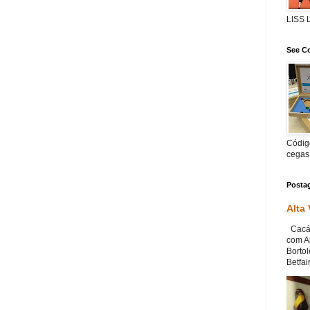
LISS
See Co
Código
cegas
Posta
Alta
Cacá 
com An
Bortol
Betfair