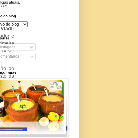
cias atuais.
 ÀS
vo do blog
r
Vladir
gador e
ver-se
rimeira
ostagens
e neste
omentários
ação do
das Frutas
ição da
dades,
ais que
lar de
debate.
ristas,