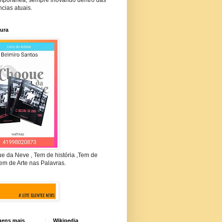
mporânea, sempre inovando dentro das
cias atuais.
tura
e da Neve , Tem de história ,Tem de
em de Arte nas Palavras.
gens mais
Wikipedia