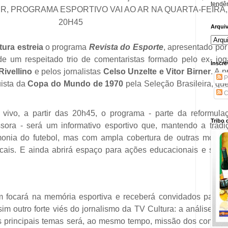
tendên
R, PROGRAMA ESPORTIVO VAI AO AR NA QUARTA-FEIRA,
20H45
Arqui
tura estreia
o programa
Revista do Esporte
, apresentado po
de um respeitado trio de comentaristas formado pelo ex- jo
Inscre
Rivellino
e pelos jornalistas
Celso Unzelte e Vitor Birner
. A p
P
uista da
Copa do Mundo de 1970
pela Seleção Brasileira, qu
C
o vivo, a partir das 20h45, o programa - parte da reformul
Tribo 
ssora - será um informativo esportivo que, mantendo a trad
monia do futebol, mas com ampla cobertura de outras modali
dicais. E ainda abrirá espaço para ações educacionais e soci
focará na memória esportiva e receberá convidados para fa
im outro forte viés do jornalismo da TV Cultura: a análise, o 
os principais temas será, ao mesmo tempo, missão dos comenta