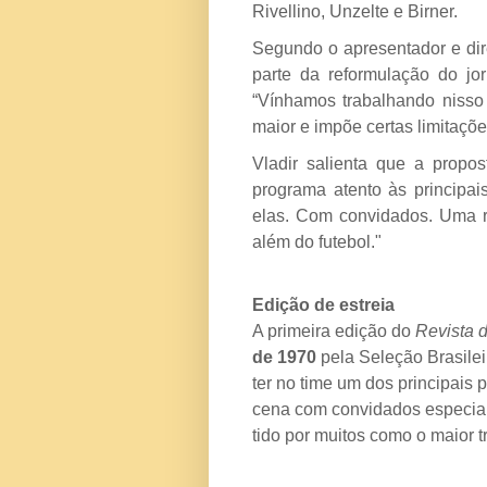
Rivellino, Unzelte e Birner.
Segundo o apresentador e dir
parte da reformulação do jo
“Vínhamos trabalhando niss
maior e impõe certas limitaçõe
Vladir salienta que a propos
programa atento às principai
elas. Com convidados. Uma re
além do futebol."
Edição de estreia
A primeira edição do
Revista 
de 1970
pela Seleção Brasilei
ter no time um dos principais 
cena com convidados especiais
tido por muitos como o maior tr