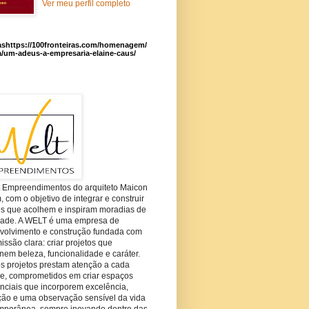
Ver meu perfil completo
ashttps://100fronteiras.com/homenagem/
a/um-adeus-a-empresaria-elaine-caus/
t Empreendimentos do arquiteto Maicon
com o objetivo de integrar e construir
es que acolhem e inspiram moradias de
dade. A WELT é uma empresa de
volvimento e construção fundada com
ssão clara: criar projetos que
em beleza, funcionalidade e caráter.
s projetos prestam atenção a cada
he, comprometidos em criar espaços
nciais que incorporem excelência,
ção e uma observação sensível da vida