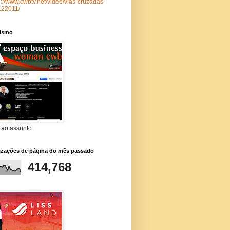
p://www.cwbtv.net/video/vias-cruzadas-
122011/
lismo
 ao assunto.
lizações de página do mês passado
414,768