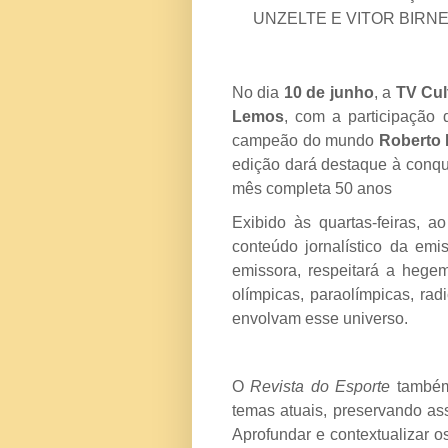
UNZELTE E VITOR BIRNE
No dia
10 de junho
, a
TV Cul
Lemos
, com a participação 
campeão do mundo
Roberto 
edição dará destaque à conq
mês completa 50 anos
Exibido às quartas-feiras, a
conteúdo jornalístico da emi
emissora, respeitará a hege
olímpicas, paraolímpicas, ra
envolvam esse universo.
O
Revista do Esporte
também 
temas atuais, preservando ass
Aprofundar e contextualizar 