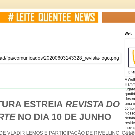
Welt
A Wel
Hamm, 
lugar
quali
desen
TURA ESTREIA
REVISTA DO
uma mi
combin
Nosso
RTE
NO DIA 10 DE JUNHO
detal
reside
inova
E VLADIR LEMOS E PARTICIPAÇÃO DE RIVELLINO, CEL
conte