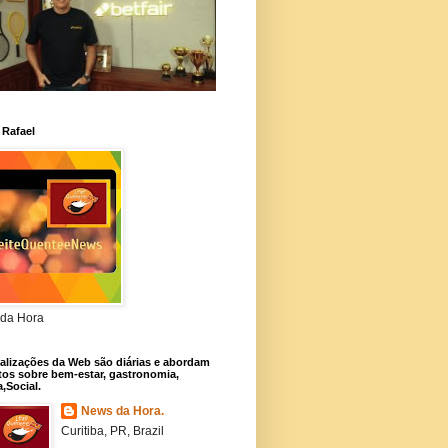
 Rafael
da Hora
alizações da Web são diárias e abordam
os sobre bem-estar, gastronomia,
a,Social.
News da Hora.
Curitiba, PR, Brazil