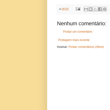
at
00:53
Nenhum comentário:
Postar um comentário
Postagem mais recente
Assinar:
Postar comentários (Atom)