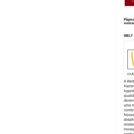
Págin
notici
WELT
A Wel
Hamm, 
lugar
quali
desen
uma mi
combin
Nosso
detal
reside
inova