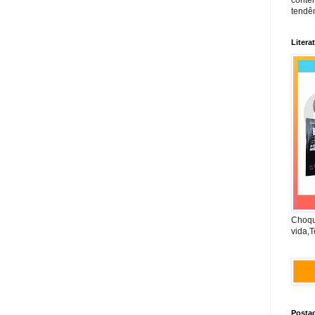
conte
tendên
Litera
Choqu
vida,T
Posta