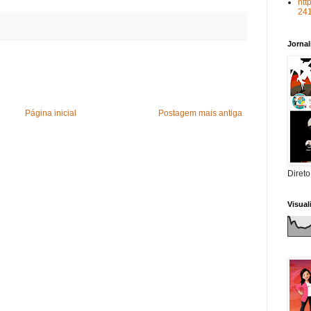
htt
24
Jorna
Página inicial
Postagem mais antiga
Direto
Visua