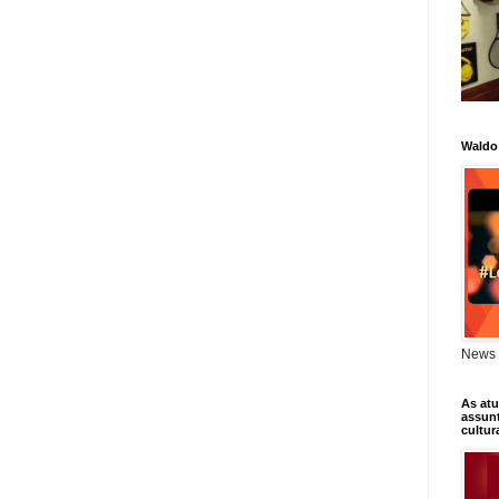
Waldo
News 
As atu
assunt
cultur