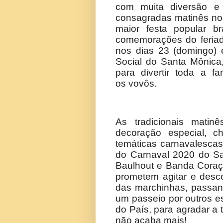
com muita diversão e 
consagradas matinês no
maior festa popular br
comemorações do feriad
nos dias 23 (domingo) e
Social do Santa Mônica
para divertir toda a 
os vovôs.
As tradicionais mati
decoração especial, c
temáticas carnavalescas
do Carnaval 2020 do Sa
Baulhout e Banda Coraçã
prometem agitar e desco
das marchinhas, passan
um passeio por outros e
do País, para agradar a 
não acaba mais!