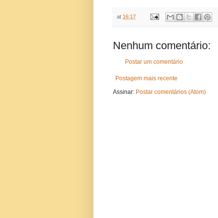
at
16:17
Nenhum comentário:
Postar um comentário
Postagem mais recente
Assinar:
Postar comentários (Atom)