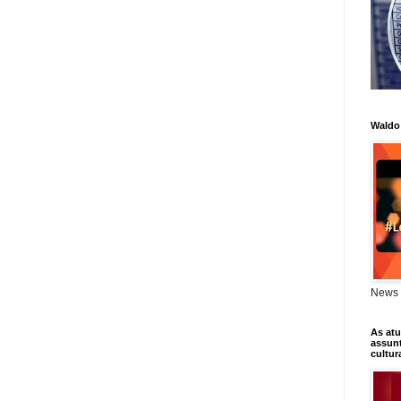
Waldo
News 
As atu
assunt
cultur