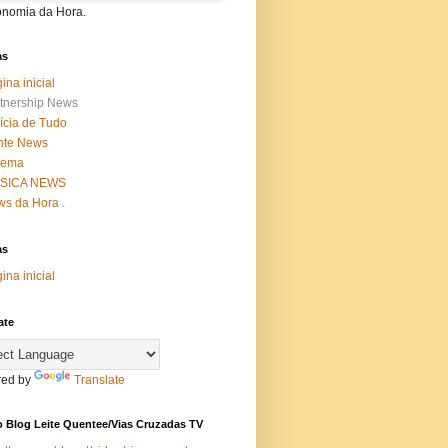
onomia da Hora.
as
ina inicial
tnership News
ícia de Tudo
nte News
nema
SICA NEWS
s da Hora .
as
ina inicial
ate
ed by
Translate
 Blog Leite Quentee/Vias Cruzadas TV