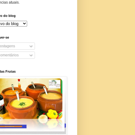
cias atuais.
vo do blog
ver-se
ostagens
omentários
das Frutas