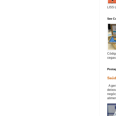
LISS
See Co
Código
cegas
Posta
Saúd
A ger
deixou
negóc
alimen