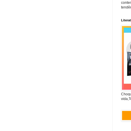
conte
tendên
Litera
Choqu
vida,T