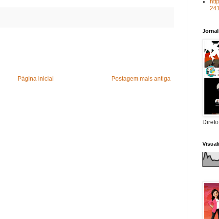
htt
24
Jorna
Página inicial
Postagem mais antiga
Direto
Visua