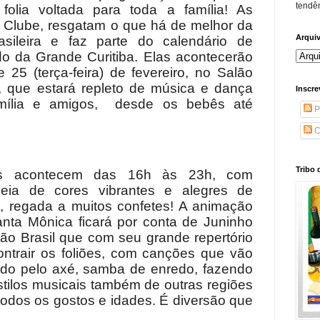
tendên
folia voltada para toda a família! As
 Clube, resgatam o que há de melhor da
Arqui
asileira e faz parte do calendário de
o da Grande Curitiba. Elas acontecerão
 25 (terça-feira) de fevereiro, no Salão
, que estará repleto de música e dança
Inscre
família e amigos, desde os bebês até
P
C
Tribo 
nês acontecem das 16h às 23h, com
heia de cores vibrantes e alegres de
, regada a muitos confetes! A animação
nta Mônica ficará por conta de Juninho
o Brasil que com seu grande repertório
ntrair os foliões, com canções que vão
do pelo axé, samba de enredo, fazendo
stilos musicais também de outras regiões
todos os gostos e idades. É diversão que