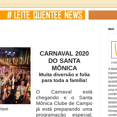
Welt
CARNAVAL 2020
DO SANTA
MÔNICA
A Wel
Hamm, 
Muita diversão e folia
lugar
para toda a família!
quali
desen
uma mi
O Carnaval está
combin
chegando e o Santa
Nosso
Mônica Clube de Campo
detal
reside
já está preparando uma
rique
inova
programação especial,
conte