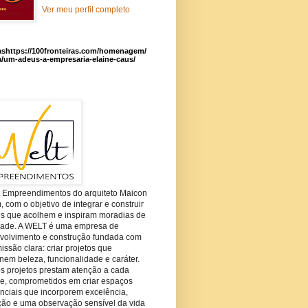
Ver meu perfil completo
ashttps://100fronteiras.com/homenagem/
a/um-adeus-a-empresaria-elaine-caus/
t Empreendimentos do arquiteto Maicon
com o objetivo de integrar e construir
es que acolhem e inspiram moradias de
dade. A WELT é uma empresa de
volvimento e construção fundada com
ssão clara: criar projetos que
em beleza, funcionalidade e caráter.
s projetos prestam atenção a cada
he, comprometidos em criar espaços
nciais que incorporem excelência,
ção e uma observação sensível da vida