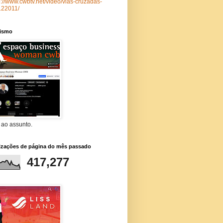
p://www.cwbtv.net/video/vias-cruzadas-
122011/
lismo
 ao assunto.
lizações de página do mês passado
417,277