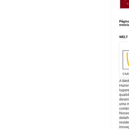
Págin
notici
WELT
A Wel
Hamm, 
lugar
quali
desen
uma mi
combin
Nosso
detal
reside
inova