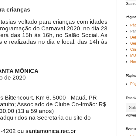
Gastr
ra crianças
Págin
tasias voltado para crianças com idades
Pág
 programação do Carnaval 2020, no dia 23
Par
cerá das 15h às 16h, no Salão Social. As
Del
s e realizadas no dia e local, das 14h às
Ge
Ci
MU
New
ANTA MÔNICA
Págin
ro de 2020
Pág
s Bittencourt, Km 6, 5000 - Mauá, PR
Transl
atuito; Associado de Clube Co-Irmão: R$
30,00 (13 a 59 anos)
Power
dquiridos na Secretaria ou site do
Evento
-4202 ou
santamonica.rec.br