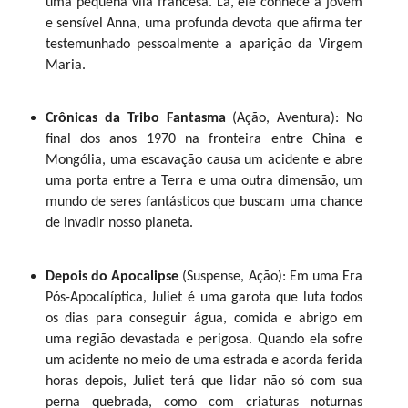
Startup lança rede social que 
uma pequena vila francesa. Lá, ele conhece a jovem
e sensível Anna, uma profunda devota que afirma ter
capacitação p
testemunhado pessoalmente a aparição da Virgem
Maria.
Ler um bom livro agrega conhecimento, melhora o funcionamento do
apaixonado por literatura não vive sem um para chamar de seu.
Já na contramão dessa realidade, o surgimento dos aparelhos tecno
Crônicas da Tribo Fantasma
(Ação, Aventura): No
compartilhamento e a agilidade das informações. Além disso, a f
final dos anos 1970 na fronteira entre China e
comum encontrar pessoas nas ruas com seus dispositivos exclus
Mongólia, uma escavação causa um acidente e abre
smartphones sendo utilizados com o mesmo objetivo.
uma porta entre a Terra e uma outra dimensão, um
Aliando passado e presente, a startup Sempre Lendo, atualmente
mundo de seres fantásticos que buscam uma chance
social que envolve leitura, interação e tecnologia voltada a
de invadir nosso planeta.
profissional.
Com a ferramenta, empresas podem criar trilhas de conhecimento con
Depois do Apocalipse
(Suspense, Ação): Em uma Era
podem ser sugeridas para determinado cargo, setor ou para todos 
Pós-Apocalíptica, Juliet é uma garota que luta todos
liberdade de criar trilhas e atualizá-las, aumentando o engajamento 
os dias para conseguir água, comida e abrigo em
A aparência remete a aplicativos populares utilizados por usuários
uma região devastada e perigosa. Quando ela sofre
se tudo o que envolve o universo literário e de aprendizado corporati
um acidente no meio de uma estrada e acorda ferida
Números
horas depois, Juliet terá que lidar não só com sua
Em apenas três dias de lançamento, a Sempre Lendo alcançou 13 mi
perna quebrada, como com criaturas noturnas
Play e Apple Store. Mais de 500 mil livros foram adicionados pelo