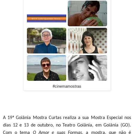
expedições pelos locais de produção, que e
para quem quer fugir da rotina e apoiar u
deixar um legado de desenvolvimento susten
concepção do evento está estruturada em 
vocação local para a geração de renda
Quilômetro Zero, turismo aliado à nature
empreendedorismo atrelado a esse conjunto 
#cinemamostras
A 19ª Goiânia Mostra Curtas realiza a sua Mostra Especial nos
dias 12 e 13 de outubro, no Teatro Goiânia, em Goiânia (GO).
Com o tema
O Amor e suas Formas
, a mostra, que não é