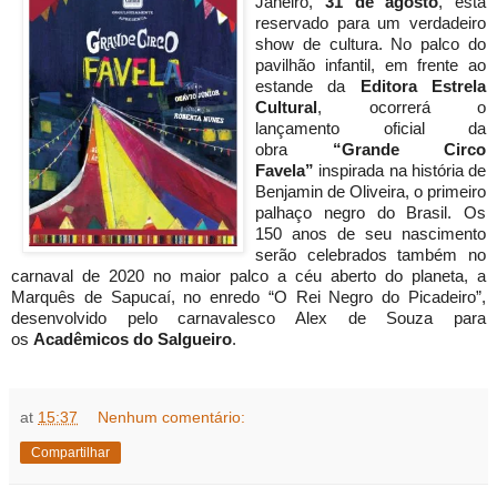
Janeiro,
31 de agosto
, está
reservado para um verdadeiro
show de cultura. No palco do
pavilhão infantil, em frente ao
estande da
Editora Estrela
Cultural
, ocorrerá o
lançamento oficial da
obra
“Grande Circo
Favela”
inspirada na história de
Benjamin de Oliveira, o primeiro
palhaço negro do Brasil. Os
150 anos de seu nascimento
serão celebrados também no
carnaval de 2020 no maior palco a céu aberto do planeta, a
Marquês de Sapucaí, no enredo “O Rei Negro do Picadeiro”,
desenvolvido pelo carnavalesco Alex de Souza para
os
Acadêmicos do Salgueiro
.
at
15:37
Nenhum comentário:
Compartilhar