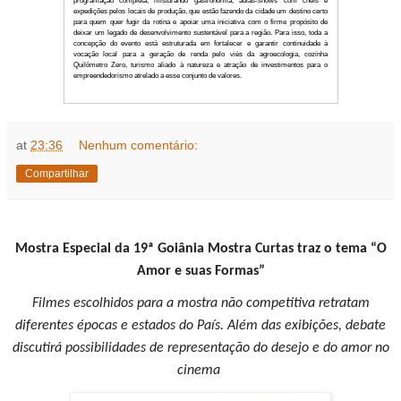
at
23:36
Nenhum comentário:
2ª Edição do Morretes Che
Compartilhar
desenvolvimento sustentáve
to
Desde o início da organização
Mostra Especial da 19ª Goiânia Mostra Curtas traz o tema “O
empresários estão firmando pa
Amor e suas Formas”
longo prazo visando potencializ
Filmes escolhidos para a mostra não competitiva retratam
turismo agr
diferentes épocas e estados do País. Além das exibições, debate
discutirá possibilidades de representação do desejo e do amor no
A 2ª Edição do Morretes Chef camin
cinema
programação completa, misturando gas