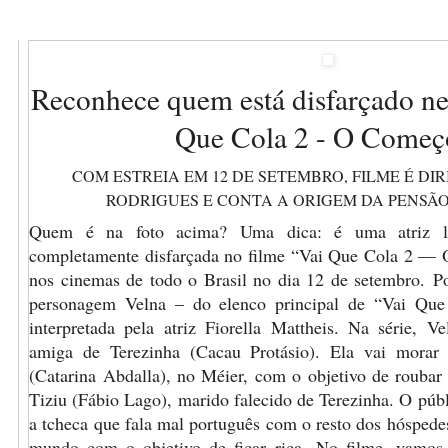
Reconhece quem está disfarçado nes
Que Cola 2 - O Começ
COM ESTREIA EM 12 DE SETEMBRO, FILME É DI
RODRIGUES E CONTA A ORIGEM DA PENSÃO
Quem é na foto acima? Uma dica: é uma atriz lo
completamente disfarçada no filme “Vai Que Cola 2 —
nos cinemas de todo o Brasil no dia 12 de setembro.
Po
personagem Velna – do elenco principal de “Vai Qu
interpretada pela atriz Fiorella Mattheis. Na série, 
amiga de Terezinha (Cacau Protásio). Ela vai mora
(Catarina Abdalla), no Méier, com o objetivo de roubar
Tiziu (Fábio Lago), marido falecido de Terezinha. O pú
a tcheca que fala mal português com o resto dos hóspede
mundo com o objetivo de ficar rica. No filme, vamos 