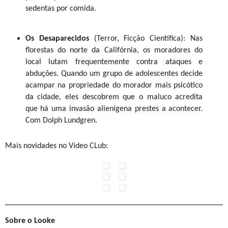
sedentas por comida.
Sobre a Spin
A Spin é a primeira e a maior rede de aceleradoras startup+indú
Os Desaparecidos
(Terror, Ficção Científica): Nas
melhores aceleradoras do país, conforme o Startup Awards 2018. Co
florestas do norte da Califórnia, os moradores do
Joinville, Blumenau e Jaraguá do Sul, a Spin é parceira oficial do S
local lutam frequentemente contra ataques e
como objetivo colocar frente a frente startups inovadoras, indústr
abduções. Quando um grupo de adolescentes decide
exponenciais. Para saber mais, basta acessar o site www.spin.cap
acampar na propriedade do morador mais psicótico
portal de educação
www.exponencial.vc
.
da cidade, eles descobrem que o maluco acredita
Foto: divulgação Spin
que há uma invasão alienígena prestes a acontecer.
Com Dolph Lundgren.
Plataforma, que funciona como uma rede social,
Mais novidades no Vídeo CLub:
à capacitação
Contato
Sobre o Looke