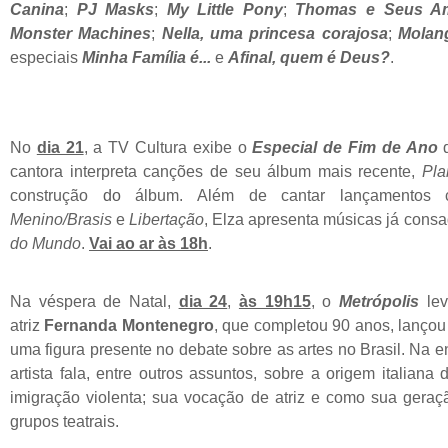
Canina
;
PJ Masks
;
My Little Pony
;
Thomas e Seus A
Monster Machines
;
Nella, uma princesa corajosa
;
Molan
especiais
Minha Família é...
e
Afinal, quem é Deus?
.
No
dia 21
, a TV Cultura exibe o
Especial de Fim de Ano
cantora interpreta canções de seu álbum mais recente,
Pla
construção
do
álbum. Além de cantar lançamento
Menino/Brasis
e
Libertação
, Elza apresenta músicas já con
do Mundo
.
Vai ao ar às 18h
.
Na véspera de Natal,
dia 24
,
às 19h15
, o
Metrópolis
le
atriz
Fernanda Montenegro
, que completou 90 anos, lançou
uma figura presente no debate sobre as artes no Brasil. Na e
artista fala, entre outros assuntos, sobre a origem italiana
imigração violenta; sua vocação de atriz e como sua geraç
grupos teatrais.