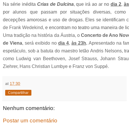
Na série inédita
Crias de Dulcina
, que irá ao ar no
dia 2
,
às
por alunos que passam por situações diversas, como bu
decepções amorosas
e uso de drogas. Eles se identificam
de Frank Wedekind,
e encontram no teatro uma maneira de l
Uma tradição na história da Áustria, o
Concerto de Ano Nov
de Viena
, será exibido no
dia 4
,
às 23h
.
Apresentado na fam
espetáculo, sob a batuta do maestro letão Andris Nelsons, tr
como Ludwig van Beethoven, Josef Strauss, Johann Strauss
Ziehrer, Hans Christian Lumbye e Franz von Suppé.
at
17:30
Compartilhar
Nenhum comentário:
Postar um comentário