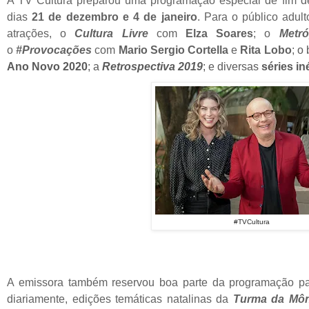
A TV Cultura preparou uma programação especial de fim de
dias
21 de dezembro
e 4 de janeiro
. Para o público adult
atrações, o
Cultura Livre
com
Elza Soares
; o
Metró
o
#Provocações
com
Mario Sergio Cortella
e
Rita Lobo
;
o 
Ano Novo 2020
;
a
Retrospectiva 2019
; e diversas
séries in
#TVCultura
A emissora também reservou boa parte da programação par
diariamente, edições temáticas natalinas da
Turma da Môn