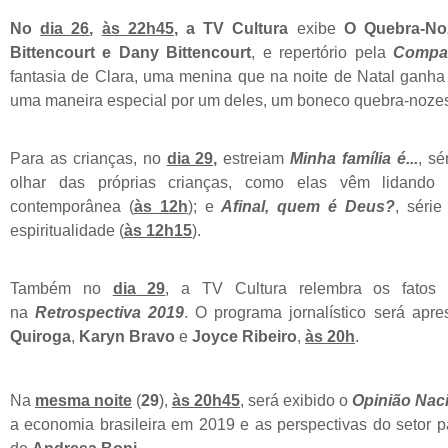
No
dia 26
,
às 22h45
, a TV Cultura
exibe
O
Quebra-No
Bittencourt e Dany Bittencourt
,
e repertório pela
Compa
fantasia de Clara, uma menina que na noite de Natal ganha
uma maneira especial por um deles, um boneco quebra-noze
Para as crianças, no
dia 29,
estreiam
Minha família é...
, sé
olhar das próprias crianças, como elas vêm lidando 
contemporânea (
às 12h
); e
Afinal, quem é Deus?
, série
espiritualidade (
às 12h15
).
Também no
dia 29
, a TV Cultura relembra os fatos
na
Retrospectiva 2019
. O programa jornalístico será apr
Quiroga
,
Karyn Bravo
e
Joyce Ribeiro
,
às 20h
.
Na
mesma noite
(
29
),
às 20h45
, será exibido o
Opinião Naci
a economia brasileira em 2019 e as perspectivas do setor 