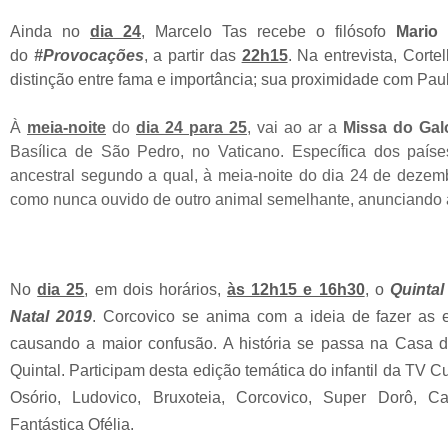
Ainda no
dia 24
, Marcelo Tas recebe o filósofo
Mario 
do
#Provocações
, a partir das
22h15
. Na entrevista, Cortel
distinção entre fama e importância; sua proximidade com Paul
À
meia-noite
do
dia 24 para 25
, vai ao ar a
Missa do Gal
Basílica de São Pedro, no Vaticano. Específica dos países
ancestral segundo a qual, à meia-noite do dia 24 de dezemb
como nunca ouvido de outro animal semelhante, anunciando a
No
dia 25
, em dois horários,
às 12h15 e 16h30
, o
Quintal
Natal 2019
. Corcovico se anima com a ideia de fazer as 
causando a maior confusão. A história se passa na Casa d
Quintal. Participam desta edição temática do infantil da TV C
Osório, Ludovico, Bruxoteia, Corcovico, Super Dorô, Ca
Fantástica Ofélia.