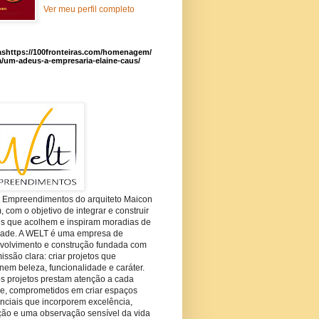
Ver meu perfil completo
ashttps://100fronteiras.com/homenagem/
a/um-adeus-a-empresaria-elaine-caus/
t Empreendimentos do arquiteto Maicon
com o objetivo de integrar e construir
es que acolhem e inspiram moradias de
dade. A WELT é uma empresa de
volvimento e construção fundada com
ssão clara: criar projetos que
em beleza, funcionalidade e caráter.
s projetos prestam atenção a cada
he, comprometidos em criar espaços
nciais que incorporem excelência,
ção e uma observação sensível da vida