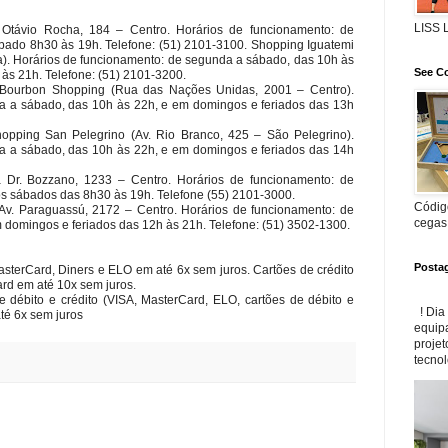
LISS
 Otávio Rocha, 184 – Centro. Horários de funcionamento: de
bado 8h30 às 19h. Telefone: (51) 2101-3100. Shopping Iguatemi
a). Horários de funcionamento: de segunda a sábado, das 10h às
See Co
às 21h. Telefone: (51) 2101-3200.
Bourbon Shopping (Rua das Nações Unidas, 2001 – Centro).
a a sábado, das 10h às 22h, e em domingos e feriados das 13h
opping San Pelegrino (Av. Rio Branco, 425 – São Pelegrino).
a a sábado, das 10h às 22h, e em domingos e feriados das 14h
 Dr. Bozzano, 1233 – Centro. Horários de funcionamento: de
os sábados das 8h30 às 19h. Telefone (55) 2101-3000.
Código
v. Paraguassú, 2172 – Centro. Horários de funcionamento: de
cegas
 domingos e feriados das 12h às 21h. Telefone: (51) 3502-1300.
Posta
MasterCard, Diners e ELO em até 6x sem juros. Cartões de crédito
rd em até 10x sem juros.
e débito e crédito (VISA, MasterCard, ELO, cartões de débito e
! Dia
é 6x sem juros
equip
projet
tecnol