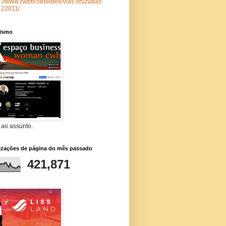
p://www.cwbtv.net/video/vias-cruzadas-
122011/
lismo
 ao assunto.
lizações de página do mês passado
421,871