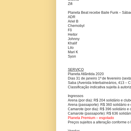
Zifi
Planeta Beat recebe Baile Funk – Sábad
ADR
Ariel B
Chernobyl
Fô
Heitor
Johnny
Khalif
Lilo
Mari K
Syon
SERVIÇO
Planeta Atlântida 2020
Dias 31 de janeiro 1º de fevereiro (sex
Saba (Avenida Interbalneários, 413 – Ce
Classificação indicativa sujeita à autori
Ingressos
Arena (por dia): R$ 204 solidário e clu
Arena (passaporte): R$ 360 solidário e 
Camarote (por dia): R$ 396 solidário e 
Camarote (passaporte): R$ 636 solidário
Planeta Premium – esgotado
Preços sujeitos a alteração conforme o 
Vendas