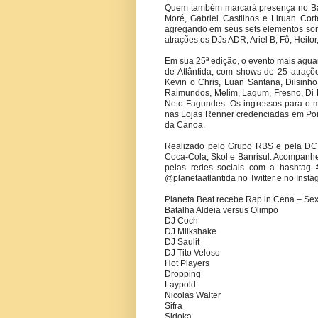
Quem também marcará presença no Bail
Moré, Gabriel Castilhos e Liruan Cor
agregando em seus sets elementos sono
atrações os DJs ADR, Ariel B, Fô, Heitor,
Em sua 25ª edição, o evento mais agu
de Atlântida, com shows de 25 atrações
Kevin o Chris, Luan Santana, Dilsinho
Raimundos, Melim, Lagum, Fresno, Di Fe
Neto Fagundes. Os ingressos para o m
nas Lojas Renner credenciadas em Por
da Canoa.
Realizado pelo Grupo RBS e pela DC S
Coca-Cola, Skol e Banrisul. Acompanh
pelas redes sociais com a hashtag
@planetaatlantida no Twitter e no Insta
Planeta Beat recebe Rap in Cena – Sexta
Batalha Aldeia versus Olimpo
DJ Coch
DJ Milkshake
DJ Saulit
DJ Tito Veloso
Hot Players
Dropping
Laypold
Nicolas Walter
Sifra
Sidoka