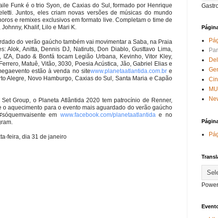
e Funk é o trio Syon, de Caxias do Sul, formado por Henrique
Gastr
teletti. Juntos, eles criam novas versões de músicas do mundo
ros e remixes exclusivos em formato live. Completam o time de
 Johnny, Khalif, Lilo e Mari K.
Págin
Pág
ardado do verão gaúcho também vai movimentar a Saba, na Praia
: Alok, Anitta, Dennis DJ, Natiruts, Don Diablo, Gusttavo Lima,
Par
, IZA, Dado & Bonfá tocam Legião Urbana, Kevinho, Vitor Kley,
Del
rrero, Matuê, Vitão, 3030, Poesia Acústica, Jão, Gabriel Elias e
Ge
egaevento estão à venda no site
www.planetaatlantida.com.br
e
to Alegre, Novo Hamburgo, Caxias do Sul, Santa Maria e Capão
Ci
MU
New
et Group, o Planeta Atlântida 2020 tem patrocínio de Renner,
e o aquecimento para o evento mais aguardado do verão gaúcho
 #sóquemvaisente em
www.facebook.com/
planetaatlantida
e no
Págin
gram.
Pág
-feira, dia 31 de janeiro
Transl
Power
Evento