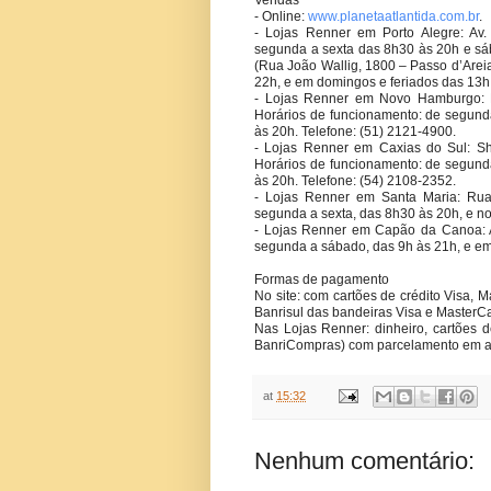
- Online:
www.planetaatlantida.com.br
.
- Lojas Renner em Porto Alegre: Av.
segunda a sexta das 8h30 às 20h e sá
(Rua João Wallig, 1800 – Passo d’Arei
22h, e em domingos e feriados das 13h 
- Lojas Renner em Novo Hamburgo: 
Horários de funcionamento: de segund
às 20h. Telefone: (51) 2121-4900.
- Lojas Renner em Caxias do Sul: Sh
Horários de funcionamento: de segund
às 20h. Telefone: (54) 2108-2352.
- Lojas Renner em Santa Maria: Rua
segunda a sexta, das 8h30 às 20h, e n
- Lojas Renner em Capão da Canoa: A
segunda a sábado, das 9h às 21h, e em
Formas de pagamento
No site: com cartões de crédito Visa, 
Banrisul das bandeiras Visa e MasterCa
Nas Lojas Renner: dinheiro, cartões d
BanriCompras) com parcelamento em at
at
15:32
Nenhum comentário: