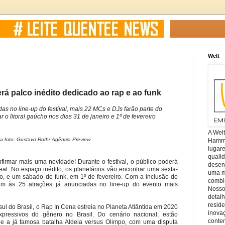
Welt
erá palco inédito dedicado ao rap e ao funk
as no line-up do festival, mais 22 MCs e DJs farão parte do
 litoral gaúcho nos dias 31 de janeiro e 1º de fevereiro
A Wel
da foto: Gustavo Roth/ Agência Preview
Hamm, 
lugar
quali
firmar mais uma novidade! Durante o festival, o público poderá
desen
eat. No espaço inédito, os planetários vão encontrar uma sexta-
uma mi
ro, e um sábado de funk, em 1º de fevereiro. Com a inclusão do
combin
 às 25 atrações já anunciadas no line-up do evento mais
Nosso
detal
reside
sul do Brasil, o Rap In Cena estreia no Planeta Atlântida em 2020
inova
ressivos do gênero no Brasil. Do cenário nacional, estão
conte
 e a já famosa batalha Aldeia versus Olimpo, com uma disputa