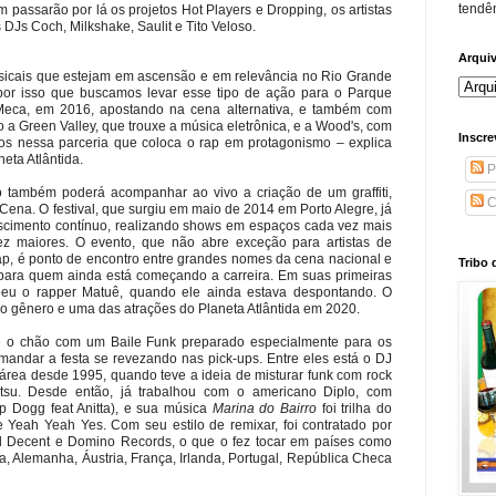
tendên
passarão por lá os projetos Hot Players e Dropping, os artistas
os DJs Coch, Milkshake, Saulit e Tito Veloso.
Arqui
musicais que estejam em ascensão e em relevância no Rio Grande
por isso que buscamos levar esse tipo de ação para o Parque
Meca, em 2016, apostando na cena alternativa, e também com
a Green Valley, que trouxe a música eletrônica, e a Wood's, com
Inscre
mos nessa parceria que coloca o rap em protagonismo – explica
neta Atlântida.
P
o também poderá acompanhar ao vivo a criação de um graffiti,
C
Cena. O festival, que surgiu em maio de 2014 em Porto Alegre, já
scimento contínuo, realizando shows em espaços cada vez mais
ez maiores. O evento, que não abre exceção para artistas de
p, é ponto de encontro entre grandes nomes da cena nacional e
Tribo 
 para quem ainda está começando a carreira. Em suas primeiras
beu o rapper Matuê, quando ele ainda estava despontando. O
 gênero e uma das atrações do Planeta Atlântida em 2020.
té o chão com um Baile Funk preparado especialmente para os
omandar a festa se revezando nas pick-ups. Entre eles está o DJ
 área desde 1995, quando teve a ideia de misturar funk com rock
su. Desde então, já trabalhou com o americano Diplo, com
 Dogg feat Anitta), e sua música
Marina do Bairro
foi trilha do
e Yeah Yeah Yes. Com seu estilo de remixar, foi contratado por
d Decent e Domino Records, o que o fez tocar em países como
a, Alemanha, Áustria, França, Irlanda, Portugal, República Checa