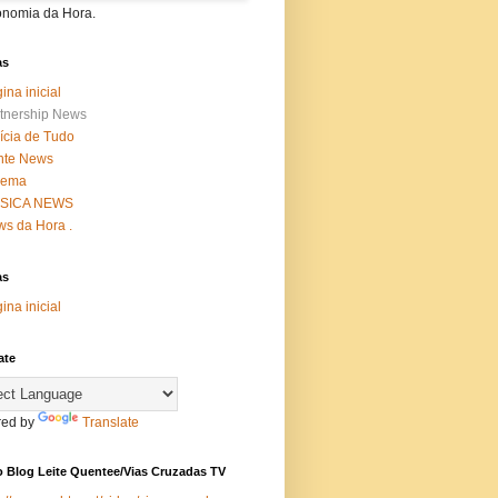
onomia da Hora.
as
ina inicial
tnership News
ícia de Tudo
nte News
nema
SICA NEWS
s da Hora .
as
ina inicial
ate
ed by
Translate
 Blog Leite Quentee/Vias Cruzadas TV