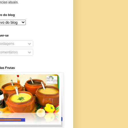
cias atuais.
vo do blog
ver-se
ostagens
omentários
das Frutas