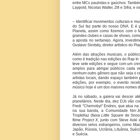
entre MCs paulistas e gaúchos. Também 
Laypold, Nicolas Walter, Zifi e Sifra; e 
– Identificar movimentos culturais e 
do Sul faz parte do nosso DNA. E é 
Planeta, assim como fizemos com o 
grandes clubes e casas de shows, como 
a aposta no sertanejo. Agora, investi
Gustavo Sirotsky, diretor artístico do Pla
Além das atrações musicais, o públic
como é tradição nas edições do Rap In 
teve sete edições e segue com um cre
amplos para abrigar públicos cada v
nenhum outro gênero que não seja o ra
artistas locais, dando espaço também
edições, por exemplo, o evento rece
músico hoje é um dos maiores nomes do
Já no sábado, a galera vai descer a
planetários. Neste dia, dez DJs vão c
Fredi ”Chernobyl” Endres, que atua na
na sua banda, a Comunidade Nin-Jit
Tropkillaz (faixa
Little Square
de Snoop
filme
Project X
, junto com Steve Aoki 
diversos selos estrangeiros, como Ma
Japão, Rússia, Ucrânia, Lituânia, Suéci
e Suécia.