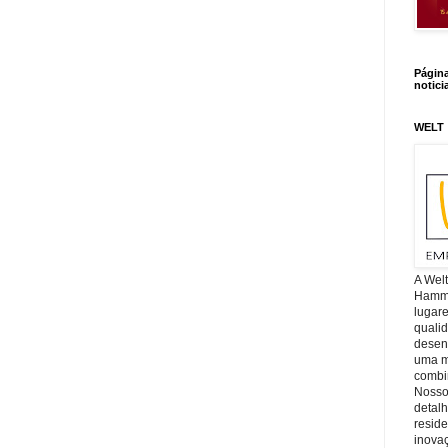
Págin
notici
WELT
A Wel
Hamm, 
lugar
quali
desen
uma mi
combin
Nosso
detal
reside
inova