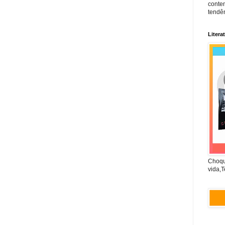
conte
tendên
Litera
Choqu
vida,T