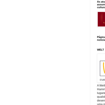
As atu
assunt
cultur
Págin
notici
WELT
A Wel
Hamm, 
lugar
quali
desen
uma mi