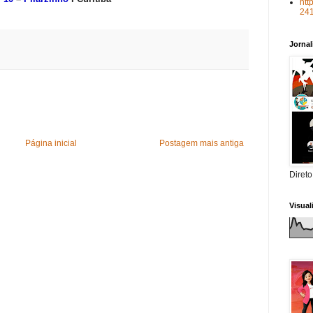
htt
24
Jorna
Página inicial
Postagem mais antiga
Direto
Visua