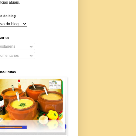
cias atuais.
vo do blog
ver-se
ostagens
omentários
das Frutas