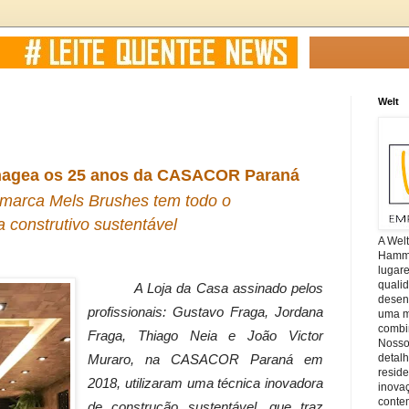
Welt
nagea os 25 anos da CASACOR Paraná
 marca Mels Brushes tem todo o
a construtivo sustentável
A Wel
Hamm, 
lugar
quali
A Loja da Casa assinado pelos
desen
profissionais: Gustavo Fraga, Jordana
uma mi
combin
Fraga, Thiago Neia e João Victor
Nosso
detal
Muraro, na CASACOR Paraná em
reside
2018, utilizaram uma técnica inovadora
inova
conte
de construção sustentável, que traz