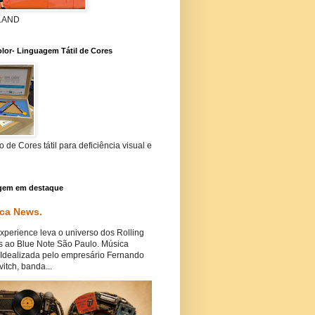
 LAND
lor- Linguagem Tátil de Cores
 de Cores tátil para deficiência visual e
gem em destaque
ca News.
perience leva o universo dos Rolling
s ao Blue Note São Paulo. Música
Idealizada pelo empresário Fernando
itch, banda...