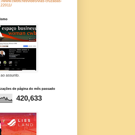
p://www.cwbtv.net/video/vias-cruzadas-
122011/
lismo
 ao assunto.
lizações de página do mês passado
420,633