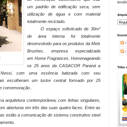
tendên
um padrão de edificação seca, sem
utilização de água e com material
Arqui
totalmente reciclado.
O espaço sofisticado de 30m²
Inscre
de área interna foi totalmente
desenvolvido para os produtos da Mels
P
Brushes, empresa especializada
C
s
em
Home Fragrances.
Homenageando
os 25 anos da CASACOR Paraná a
Tribo 
a Nessi, com uma essência batizada com seu
nais escolheram um lustre central formado por 25
de comemoração .
a arquitetura contemporânea, com linhas singulares,
om aberturas em três das suas quatro faces. Entre as
das estão a comunicação do sistema construtivo steel
bamento.