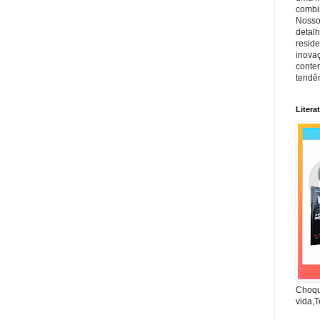
combin
Nosso
detal
reside
inova
conte
tendên
Litera
Choqu
vida,T