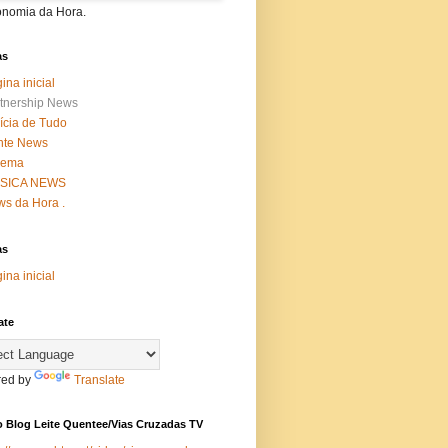
onomia da Hora.
as
ina inicial
tnership News
ícia de Tudo
nte News
nema
SICA NEWS
s da Hora .
as
ina inicial
ate
ed by
Translate
 Blog Leite Quentee/Vias Cruzadas TV