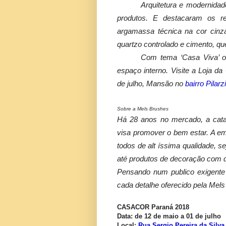
Arquitetura e modernida
produtos. E destacaram os r
argamassa técnica na cor cinza
quartzo controlado e cimento, qu
Com tema ‘Casa Viva’ o
espaço interno. Visite a Loja 
de julho, Mansão no
bairro Pilar
Sobre a Mels Brushes
Há 28 anos no mercado,
a cat
visa promover o bem estar. A e
todos de alt íssima qualidade, s
até
produtos de decoração com
Pensando num publico exigente
cada detalhe oferecido pela Mel
CASACOR Paraná 2018
Data
: de 12 de maio a 01 de julho
Local
:
Rua Sergio Pereira da Silva