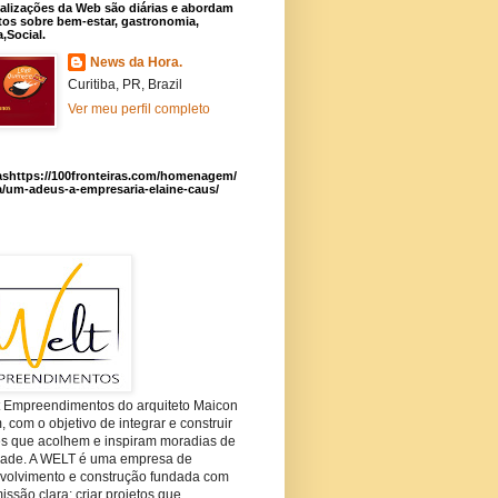
alizações da Web são diárias e abordam
os sobre bem-estar, gastronomia,
a,Social.
News da Hora.
Curitiba, PR, Brazil
Ver meu perfil completo
ashttps://100fronteiras.com/homenagem/
a/um-adeus-a-empresaria-elaine-caus/
t Empreendimentos do arquiteto Maicon
com o objetivo de integrar e construir
es que acolhem e inspiram moradias de
dade. A WELT é uma empresa de
volvimento e construção fundada com
ssão clara: criar projetos que