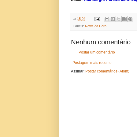
at
15:04
Labels:
News da Hora
Nenhum comentário:
Postar um comentário
Postagem mais recente
Assinar:
Postar comentários (Atom)