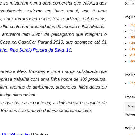
de se misturam numa obra comercial que valoriza aos
Gastr
evestimentos externo em base coast, que é uma
Págin
, com formulação específica e aditivos poliméricos,
Pág
e lhe conferem propriedades de adesão e flexibilidade.
Par
 ambiente tem 35m² de paisagismo que integram o
Del
da Casa na CasaCor Paraná 2018, que acontece até 01
Ge
Ci
zinho: Rua Sergio Pereira da Silva, 10
.
MU
New
arinense Mels Brushes é uma marca sofisticada que
Págin
mpresa trabalha com uma linha nobre de
400 produtos,
Pág
ejam:
aromas de ambientes, sabonetes, hidratantes ou
design diferenciado
.
Transl
 e que busca aconchego, a delicadeza e requinte de
s Brushes são uma verdadeira experiência luxo.
Power
Evento
, 10
–
Pilarzinho
I Curitiba