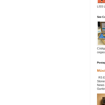
LISS
See Co
Código
cegas
Posta
Músi
RS Ex
Stone
News 
Guntov