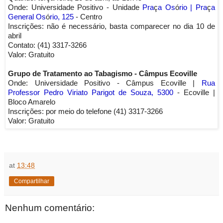
Onde: Universidade Positivo - Unidade
Pra
ç
a Os
ó
rio | Pra
ç
a
General Os
ó
rio, 125
- Centro
Inscrições: não é necessário, basta comparecer no dia 10 de
abril
Contato: (41) 3317-3266
Valor: Gratuito
Grupo de Tratamento ao Tabagismo - Câmpus Ecoville
Onde: Universidade Positivo - Câmpus Ecoville |
Rua
Professor Pedro Viriato Parigot de Souza, 5300
- Ecoville |
Bloco Amarelo
Inscrições: por meio do telefone (41) 3317-3266
Valor: Gratuito
at
13:48
Compartilhar
Nenhum comentário: