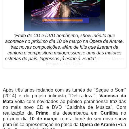
Fruto de CD e DVD homônimo, show inédito que
“
acontece no próximo dia 10 de março na Ópera de Arame,
traz novas composições, além de hits que fizeram da
cantora e compositora matogrossense uma das maiores
estrelas do país. Ingressos já estão à venda”.
Crédito: Marcos
Hermes e Bliss Digital
Após três anos rodando com as turnês de "Segue o Som"
(2014) e do projeto intimista "Delicadeza",
Vanessa da
Mata
volta com novidades ao público paranaense trazidas
no mais novo CD e DVD "Caixinha de Música".
Com
realização da
Prime
, ela desembarca em
Curitiba
no
próximo dia
10 de março
com a turnê do
seu novo show
para única apresentação no palco da
Ópera de Arame
(Rua