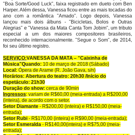
"Boa Sorte/Good Luck", faixa registrado em dueto com Ben
Harper. Além dessa, Vanessa ficou entre as mais tocadas do
ano com a romântica "Amado". Logo depois, Vanessa
lançou mais dois álbuns - "Bicicletas, Bolos e Outras
Alegrias" e "Vanessa da Mata Canta Tom Jobim", um tributo
especial a um dos maiores compositores brasileiros,
reconhecido internacionalmente. "Segue o Som", de 2014,
foi seu último registro.
SERVIÇO:
VANESSA DA MATA – “Caixinha de
Música”
Quando:
10 de março de 2018 (Sábado)
Local:
Ópera de Arame (R. João Gava, s/n)
Horários:
Abertura do teatro: 20h30 /Início do
espetáculo: 21h30
Duração do show:
cerca de 90min
Ingressos
:
variam de R$60,00 (meia-entrada) a R$200,00
(inteira), de acordo com o setor.
Setor Diamante
- R$200,00 (inteira) e R$150,00 (meia-
entrada);
Setor Rubi
- R$170,00 (inteira) e R$90,00 (meia-entrada);
Setor Esmeralda
- R$140,00(inteira) e R$75,00 (meia-
entrada);