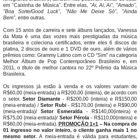
em "Caixinha de Música". Entre elas,
"Ai, Ai, Ai", "Amado",
"Boa Sorte/Good Luck", "Não Me Deixe Só", "Ainda
Bem",
entre outras.
Com 15 anos de carreira e sete álbuns lançados, Vanessa
da Mata é uma das vozes mais prestigiadas da música
brasileira e coleciona certificados, entre eles 6 discos de
platina, 2 discos de ouro e 1 DVD de ouro, além de vários
prêmios como: Grammy Latino com o CD “Sim” na categoria
Melhor Álbum de Pop Contemporâneo Brasileiro e, em
2011, o título de melhor cantora no 22º Prêmio da Música
Brasileira.
Os ingressos já estão à venda e os valores variam de
R$60,00 (meia-entrada) a R$200,00 (inteira), de acordo com
o setor.
Setor Diamante
- R$200,00 (inteira) e R$150,00
(meia-entrada) /
Setor Rubi
- R$170,00 (inteira) e R$90,00
(meia-entrada)/
Setor Esmeralda
- R$140,00(inteira) e
R$75,00 (meia-entrada)/
Setor Pérola
- R$110,00(inteira) e
R$60,00 (meia-entrada).
PROMOÇÃO 1+1
–
Na compra de
01 ingresso no valor inteiro, o cliente ganha mais 1 no
mesmo setor
. A meia-entrada é válida para estudantes,