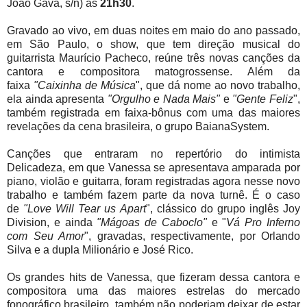
João Gava, s/n) às
21h30
.
Gravado ao vivo, em duas noites em maio do ano passado,
em São Paulo, o show, que tem direção musical do
guitarrista Maurício Pacheco, reúne três novas canções da
cantora e compositora matogrossense. Além da
faixa
"Caixinha de Música
", que dá nome ao novo trabalho,
ela ainda apresenta
"Orgulho e Nada Mais"
e
"Gente Feliz
",
também registrada em faixa-bônus com uma das maiores
revelações da cena brasileira, o grupo BaianaSystem.
Canções que entraram no repertório do intimista
Delicadeza, em que Vanessa se apresentava amparada por
piano, violão e guitarra, foram registradas agora nesse novo
trabalho e também fazem parte da nova turnê. É o caso
de
"Love Will Tear us Apart
", clássico do grupo inglês Joy
Division, e ainda
"Mágoas de Caboclo"
e "
Vá Pro Inferno
com Seu Amor
", gravadas, respectivamente, por Orlando
Silva e a dupla Milionário e José Rico.
Os grandes hits de Vanessa, que fizeram dessa cantora e
compositora uma das maiores estrelas do mercado
fonográfico brasileiro, também não poderiam deixar de estar