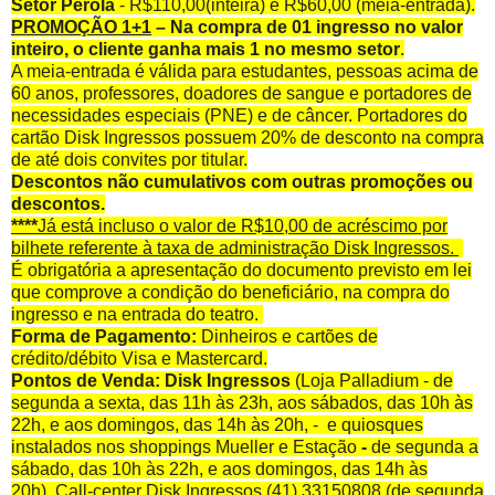
Setor Pérola
- R$110,00(inteira) e R$60,00 (meia-entrada).
PROMOÇÃO 1+1
–
Na compra de 01 ingresso no valor
inteiro, o cliente ganha mais 1 no mesmo setor
.
A meia-entrada é válida para estudantes, pessoas acima de
60 anos, professores, doadores de sangue e portadores de
necessidades especiais (PNE) e de câncer. Portadores do
cartão Disk Ingressos possuem 20% de desconto na compra
de até dois convites por titular.
Descontos não cumulativos com outras promoções ou
descontos.
****
Já está incluso o valor de R$10,00 de acréscimo por
bilhete referente à taxa de administração Disk Ingressos.
É obrigatória a apresentação do documento previsto em lei
que comprove a condição do beneficiário, na compra do
ingresso e na entrada do teatro.
Forma de Pagamento
:
Dinheiros e cartões de
crédito/débito Visa e Mastercard.
Pontos de Venda:
Disk Ingressos
(Loja Palladium - de
segunda a sexta, das 11h às 23h, aos sábados, das 10h às
22h, e aos domingos, das 14h às 20h, - e quiosques
instalados nos shoppings Mueller e Estação
-
de segunda a
sábado, das 10h às 22h, e aos domingos, das 14h às
20h)
,
Call-center Disk Ingressos (41) 33150808 (de segunda