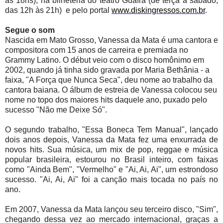
às 18hs), na bilheteria do teatro Guaíra (de terça a sábado,
das 12h às 21h) e pelo portal
www.diskingressos.com.b
r
.
Segue o som
Nascida em Mato Grosso, Vanessa da Mata é uma cantora e
compositora com 15 anos de carreira e premiada no
Grammy Latino. O début veio com o disco homônimo em
2002, quando já tinha sido gravada por Maria Bethânia - a
faixa, "A Força que Nunca Seca", deu nome ao trabalho da
cantora baiana. O álbum de estreia de Vanessa colocou seu
nome no topo dos maiores hits daquele ano, puxado pelo
sucesso "Não me Deixe Só".
O segundo trabalho, "Essa Boneca Tem Manual", lançado
dois anos depois, Vanessa da Mata fez uma enxurrada de
novos hits. Sua música, um mix de pop, reggae e música
popular brasileira, estourou no Brasil inteiro, com faixas
como "Ainda Bem", "Vermelho" e "Ai, Ai, Ai", um estrondoso
sucesso. "Ai, Ai, Ai" foi a canção mais tocada no país no
ano.
Em 2007, Vanessa da Mata lançou seu terceiro disco, "Sim",
chegando dessa vez ao mercado internacional, graças a