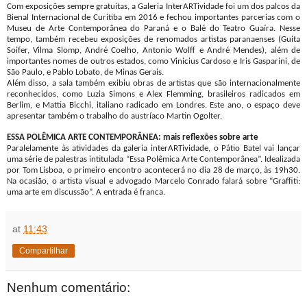
Com exposições sempre gratuitas, a Galeria InterARTividade foi um dos palcos da
Bienal Internacional de Curitiba em 2016 e fechou importantes parcerias com o
Museu de Arte Contemporânea do Paraná e o Balé do Teatro Guaíra. Nesse
tempo, também recebeu exposições de renomados artistas paranaenses (Guita
Soifer, Vilma Slomp, André Coelho, Antonio Wolff e André Mendes), além de
importantes nomes de outros estados, como Vinicius Cardoso e Iris Gasparini, de
São Paulo, e Pablo Lobato, de Minas Gerais.
Além disso, a sala também exibiu obras de artistas que são internacionalmente
reconhecidos, como Luzia Simons e Alex Flemming, brasileiros radicados em
Berlim, e Mattia Bicchi, italiano radicado em Londres. Este ano, o espaço deve
apresentar também o trabalho do austríaco Martin Ogolter.
ESSA POLÊMICA ARTE CONTEMPORÂNEA: mais reflexões sobre arte
Paralelamente às atividades da galeria interARTividade, o Pátio Batel vai lançar
uma série de palestras intitulada “Essa Polêmica Arte Contemporânea”. Idealizada
por Tom Lisboa, o primeiro encontro acontecerá no dia 28 de março, às 19h30.
Na ocasião, o artista visual e advogado Marcelo Conrado falará sobre “Graffiti:
uma arte em discussão”. A entrada é franca.
at
11:43
Compartilhar
Nenhum comentário: