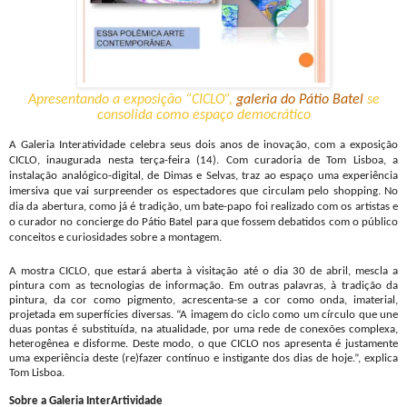
Apresentando a exposição “CICLO”,
galeria do Pátio Batel
se
consolida como espaço democrático
A Galeria Interatividade celebra seus dois anos de inovação, com a exposição
CICLO, inaugurada nesta terça-feira (14). Com curadoria de Tom Lisboa, a
instalação analógico-digital, de Dimas e Selvas, traz ao espaço uma experiência
imersiva que vai surpreender os espectadores que circulam pelo shopping. No
dia da abertura, como já é tradição, um bate-papo foi realizado com os artistas e
o curador no concierge do Pátio Batel para que fossem debatidos com o público
conceitos e curiosidades sobre a montagem.
A mostra CICLO, que estará aberta à visitação até o dia 30 de abril, mescla a
pintura com as tecnologias de informação. Em outras palavras, à tradição da
pintura, da cor como pigmento, acrescenta-se a cor como onda, imaterial,
projetada em superfícies diversas. “A imagem do ciclo como um círculo que une
duas pontas é substituída, na atualidade, por uma rede de conexões complexa,
heterogênea e disforme. Deste modo, o que CICLO nos apresenta é justamente
uma experiência deste (re)fazer contínuo e instigante dos dias de hoje.”, explica
Tom Lisboa.
Sobre a Galeria InterArtividade