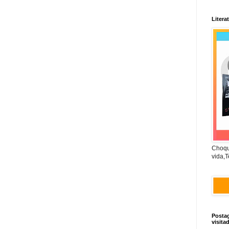
Litera
Choqu
vida,T
Posta
visita