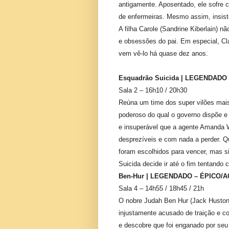
antigamente. Aposentado, ele sofre 
de enfermeiras. Mesmo assim, insist
A filha Carole (Sandrine Kiberlain) 
e obsessões do pai. Em especial, Clau
vem vê-lo há quase dez anos.
Esquadrão Suicida | LEGENDADO
Sala 2 – 16h10 / 20h30
Reúna um time dos super vilões mais
poderoso do qual o governo dispõe e
e insuperável que a agente Amanda W
desprezíveis e com nada a perder. 
foram escolhidos para vencer, mas s
Suicida decide ir até o fim tentando 
Ben-Hur | LEGENDADO – ÉPICO/
Sala 4 – 14h55 / 18h45 / 21h
O nobre Judah Ben Hur (Jack Huston)
injustamente acusado de traição e c
e descobre que foi enganado por seu 