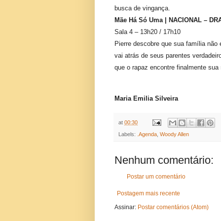
busca de vingança.
Mãe Há Só Uma | NACIONAL – D
Sala 4 – 13h20 / 17h10
Pierre descobre que sua família não 
vai atrás de seus parentes verdadei
que o rapaz encontre finalmente sua r
Maria Emilia Silveira
at
00:30
Labels:
.Agenda
,
Woody Allen
Nenhum comentário:
Postar um comentário
Postagem mais recente
Assinar:
Postar comentários (Atom)