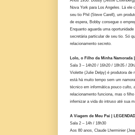
Anos 1930. Bobby (Jesse Eisenberg) 
Nova York para Los Angeles. Lá ele d
seu tio Phil (Steve Carell), um prod
de espera, Bobby consegue o empreg
Enquanto aguarda uma oportunidade m
secretária particular de seu tio. Só
relacionamento secreto.
Lolo, o Filho da Minha Namorad
Sala 3 – 14h20 / 16h20 / 18h35 / 20
Violette (Julie Delpy) é produtora 
está há muito tempo sem um namorad
técnico em informática pouco culto, 
relacionamento funciona, mas o filho
infernizar a vida do intruso até sua 
A Viagem de Meu Pai | LEGENDA
Sala 2 – 14h / 18h30
Aos 80 anos, Claude Lherminier (Jean