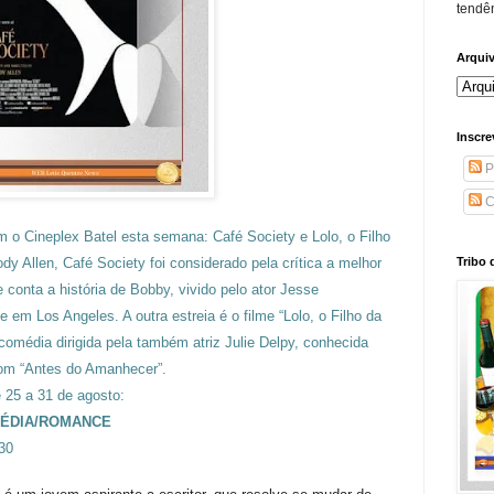
tendên
Arqui
Inscre
P
C
 o Cineplex Batel esta semana: Café Society e Lolo, o Filho
y Allen, Café Society foi considerado pela crítica a melhor
Tribo 
 conta a história de Bobby, vivido pelo ator Jesse
 em Los Angeles. A outra estreia é o filme “Lolo, o Filho da
média dirigida pela também atriz Julie Delpy, conhecida
com “Antes do Amanhecer”.
 25 a 31 de agosto:
OMÉDIA/ROMANCE
h30