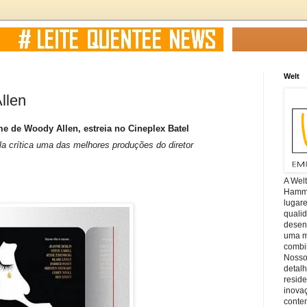
Welt
llen
me de Woody Allen, estreia no Cineplex Batel
la crítica uma das melhores produções do diretor
A Wel
Hamm, 
lugar
quali
desen
uma mi
combin
Nosso
detal
reside
inova
conte