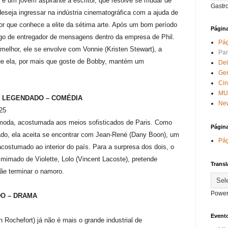
é um jovem aspirante a escritor, que resolve se mudar de
Gastr
eseja ingressar na indústria cinematográfica com a ajuda de
utor que conhece a elite da sétima arte. Após um bom período
Págin
o de entregador de mensagens dentro da empresa de Phil.
Pág
elhor, ele se envolve com Vonnie (Kristen Stewart), a
Par
 que ela, por mais que goste de Bobby, mantém um
Del
Ge
Ci
MU
a | LEGENDADO – COMÉDIA
New
h25
de moda, acostumada aos meios sofisticados de Paris. Como
Págin
o, ela aceita se encontrar com Jean-René (Dany Boon), um
Pág
acostumado ao interior do país. Para a surpresa dos dois, o
 mimado de Violette, Lolo (Vincent Lacoste), pretende
Transl
mãe terminar o namoro.
Power
DO – DRAMA
Evento
 Rochefort) já não é mais o grande industrial de