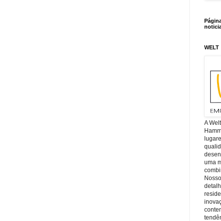
Págin
notici
WELT
A Wel
Hamm, 
lugar
quali
desen
uma mi
combin
Nosso
detal
reside
inova
conte
tendên