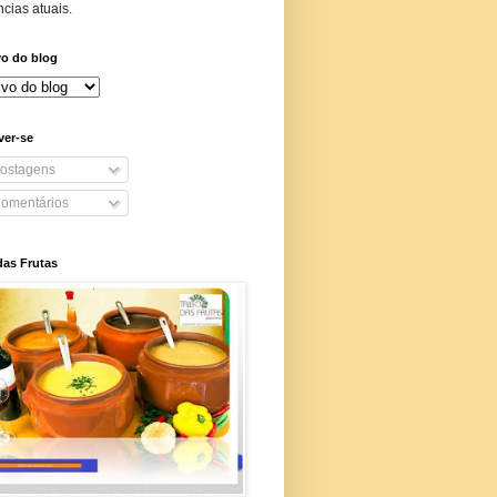
cias atuais.
vo do blog
ver-se
ostagens
omentários
das Frutas