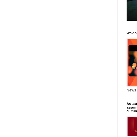
Waldo
News 
As atu
assunt
cultur