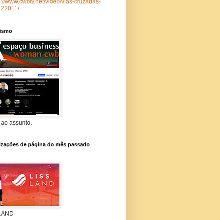
p://www.cwbtv.net/video/vias-cruzadas-
122011/
lismo
 ao assunto.
lizações de página do mês passado
 LAND