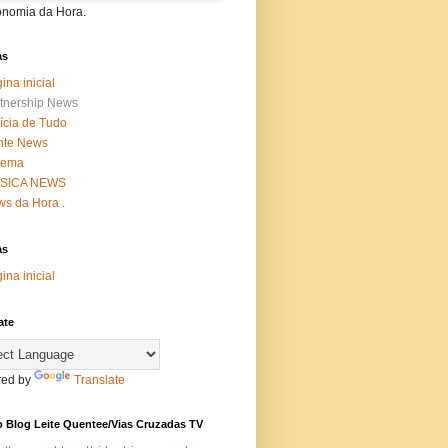
onomia da Hora.
as
ina inicial
tnership News
ícia de Tudo
nte News
nema
SICA NEWS
s da Hora .
as
ina inicial
ate
ed by
Translate
 Blog Leite Quentee/Vias Cruzadas TV