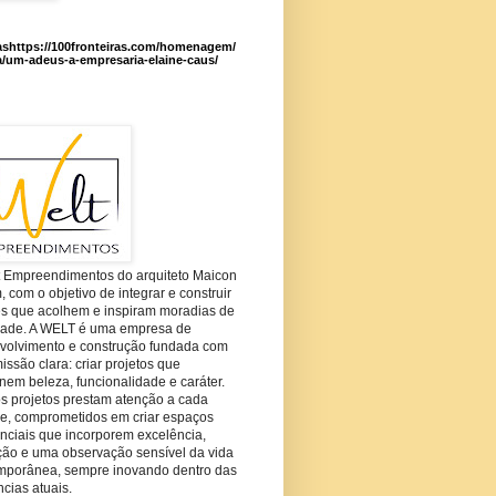
ashttps://100fronteiras.com/homenagem/
a/um-adeus-a-empresaria-elaine-caus/
t Empreendimentos do arquiteto Maicon
com o objetivo de integrar e construir
es que acolhem e inspiram moradias de
dade. A WELT é uma empresa de
volvimento e construção fundada com
ssão clara: criar projetos que
em beleza, funcionalidade e caráter.
s projetos prestam atenção a cada
he, comprometidos em criar espaços
nciais que incorporem excelência,
ção e uma observação sensível da vida
mporânea, sempre inovando dentro das
cias atuais.