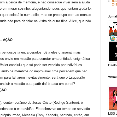
htt
com a perda de memória, e não consegue viver sem a ajuda
24
e em morar sozinho, afugentando todos que tentam ajudá-lo.
não quer colocá-lo num asilo, mas se preocupa com as manias
Jorna
de não para de falar na visita da outra filha, Alice, que não
 – AÇÃO
 perigosos já encarcerados, dê a eles o arsenal mais
 os envie em missão para derrotar uma entidade enigmática
aller concluiu que só pode ser vencida por indivíduos
Direto
Quando os membros do improvável time percebem que não
Visua
im para falharem inevitavelmente, será que o Esquadrão
concluir a missão ou a partir daí é cada um por si?
AÇÃO
, contemporâneo de Jesus Cristo (Rodrigo Santoro), é
ondenado à escravidão. Ele sobrevive ao tempo de servidão
LISS
próprio irmão, Messala (Toby Kebbell), partindo, então, em