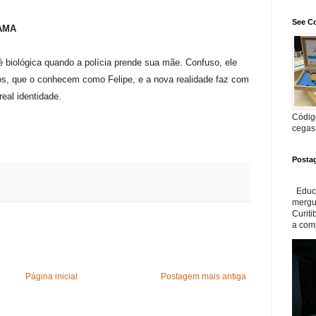
See Co
RAMA
é biológica quando a polícia prende sua mãe. Confuso, ele
ros, que o conhecem como Felipe, e a nova realidade faz com
eal identidade.
Código
cegas
Posta
Educa
mergul
Curiti
a com
Página inicial
Postagem mais antiga