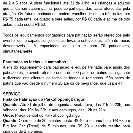
de 2 a 5 anos. A pista funcionará até 31 de julho. As crianças e adultos
que ainda não sabem patinar poderão participar das aulas oferecidas pela
atração. Os futuros patinadores podem escolher de uma a três aulas, por
R$ 75 cada uma, de quatro a sete aulas, por R$ 68 cada e acima de oito
aulas, cada custa R$ 60.
Todos os equipamentos obrigatórios para patinação serão oferecidos pelo
evento, como capacetes, joelheiras, luvas e cotoveleiras, além de meias
descartáveis. A capacidade da pista é para 70 patinadores,
simultaneamente.
Para todas as ideias – e tamanhos
Além do equipamento para patinação e equipe treinada para apoio dos
patinadores, o evento oferece cerca de 200 pares de patins para garantir
a diversão dos clientes de todas as idades e tamanhos. São pares de
patins que vão desde o número 28 até os de pé-grande, que usam 47.
SERVIÇO
Pista de Patinação do ParkShoppingBarigüi
Quando:
Até 31 de julho, de segunda a sexta-feira, das 11h às 23h; aos
sábados, das 10h às 22h; e aos domingos, das 12h às 21h
Onde:
Praça central do ParkShoppingBarigüi
Quanto:
O circuito de 30 minutos custa R$ 40, o de uma hora, R$ 65 e o
Big Ice Car (Trenó) de 5 minutos, por R$ 20 – sendo restrito para
crianças de 2 a 5 anos.