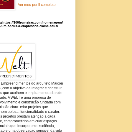
Ver meu perfil completo
ashttps://100fronteiras.com/homenagem/
a/um-adeus-a-empresaria-elaine-caus/
t Empreendimentos do arquiteto Maicon
com o objetivo de integrar e construir
es que acolhem e inspiram moradias de
dade. A WELT é uma empresa de
volvimento e construção fundada com
ssão clara: criar projetos que
em beleza, funcionalidade e caráter.
s projetos prestam atenção a cada
he, comprometidos em criar espaços
nciais que incorporem excelência,
ção e uma observação sensível da vida