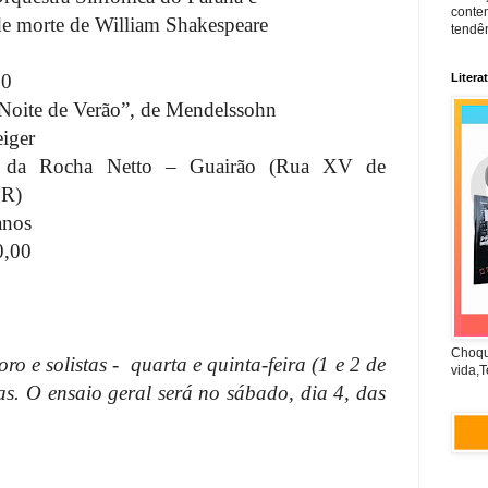
conte
de morte de William Shakespeare
tendên
30
Litera
oite de Verão”, de Mendelssohn
iger
z da Rocha Netto – Guairão (Rua XV de
PR)
anos
0,00
Choqu
ro e solistas -
quarta e quinta-feira (1 e 2 de
vida,T
as. O ensaio geral será no sábado, dia 4, das