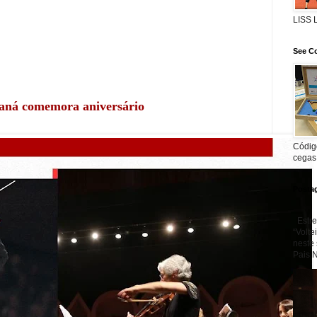
LISS
See Co
raná comemora aniversário
Código
cegas
Posta
Estre
“Volte
neste
Pais N