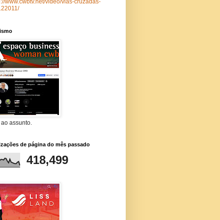
p://www.cwbtv.net/video/vias-cruzadas-
122011/
lismo
 ao assunto.
lizações de página do mês passado
418,499