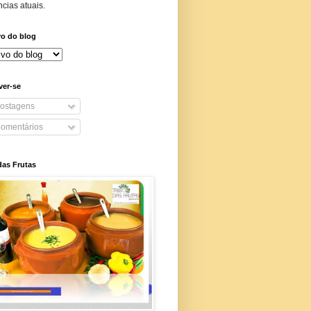
cias atuais.
vo do blog
ver-se
ostagens
omentários
das Frutas