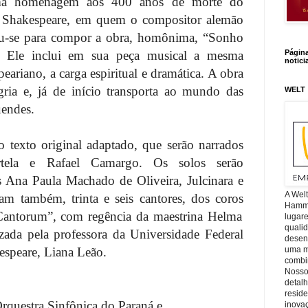
ma homenagem aos 400 anos de morte do
m Shakespeare, em quem o compositor alemão
ou-se para compor a obra, homônima, “Sonho
 Ele inclui em sua peça musical a mesma
Págin
notici
ariano, a carga espiritual e dramática. A obra
egria e, já de início transporta ao mundo das
WELT
uendes.
o texto original adaptado, que serão narrados
rtela e Rafael Camargo. Os solos serão
os Ana Paula Machado de Oliveira, Julcinara e
A Wel
pam também, trinta e seis cantores, dos coros
Hamm, 
Cantorum”, com regência da maestrina
Helma
lugar
quali
lizada pela professora da Universidade Federal
desen
espeare, Liana Leão.
uma mi
combin
Nosso
detal
reside
rquestra Sinfônica do Paraná e
inova