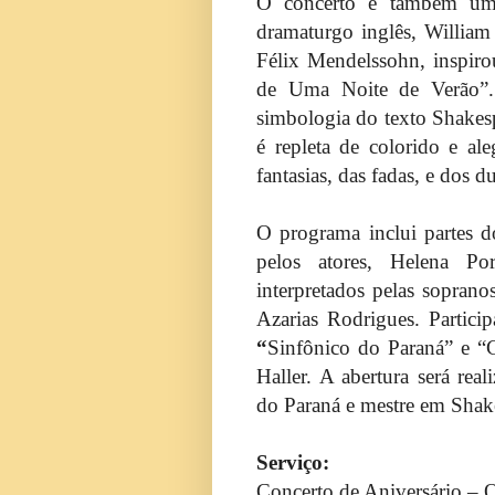
O concerto é também u
dramaturgo inglês, Willia
Félix Mendelssohn, inspir
de Uma Noite de Verão”.
simbologia do texto Shakespe
é repleta de colorido e al
fantasias, das fadas, e dos d
O programa inclui partes d
pelos atores, Helena Po
interpretados pelas sopran
Azarias Rodrigues. Partici
“
Sinfônico do Paraná” e “
Haller. A abertura será rea
do Paraná e mestre em
Shak
Serviço:
Concerto de Aniversário – O