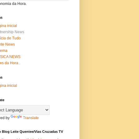
onomia da Hora.
as
ina inicial
tnership News
ícia de Tudo
nte News
nema
SICA NEWS
s da Hora .
as
ina inicial
ate
ed by
Translate
 Blog Leite Quentee/Vias Cruzadas TV