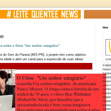
Welt
ue
 exibe o filme "
Um senhor estagiário"
 do Som do Paraná (MIS-PR), o projeto tem como objetivo
ira idade e abrir um canal para a expressão de suas ideias
A Wel
Hamm, 
lugar
quali
desen
uma mi
combin
Nosso
detal
reside
inova
conte