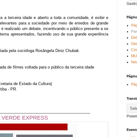
Gastr
Págin
ra a terceira idade e aberto a toda a comunidade, é exibir e
relevantes para a sociedade por meio de enredos de grande
Pág
 é realizado um debate, incentivando o público presente a se
Par
 tema apresentados, fazendo uso de sua grande experiência
Del
Ge
Ci
iada pela socióloga Rosângela Diniz Chubak.
MU
New
a de filmes voltada para o público da terceira idade
Págin
cretaria de Estado da Cultura)
Pág
tiba - PR.
Transl
___________________________________________
Power
 EXPRESS
Evento