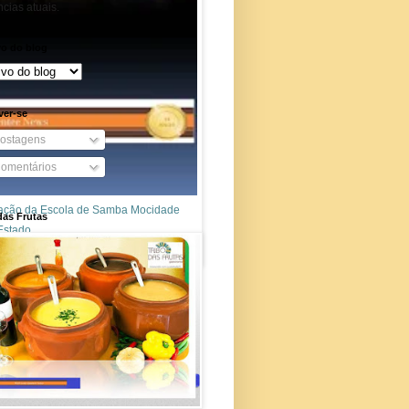
cias atuais.
vo do blog
ver-se
ostagens
omentários
entação da Escola de Samba Mocidade
das Frutas
Estado.