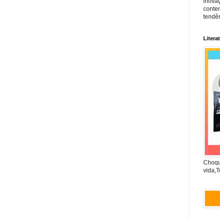
inova
conte
tendên
Litera
Choqu
vida,T