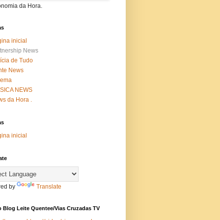
onomia da Hora.
as
ina inicial
tnership News
ícia de Tudo
nte News
nema
SICA NEWS
s da Hora .
as
ina inicial
ate
ed by
Translate
 Blog Leite Quentee/Vias Cruzadas TV