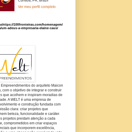
Curitiba, PR, Brazil
Ver meu perfil completo
ashttps://100fronteiras.com/homenagem/
a/um-adeus-a-empresaria-elaine-caus/
t Empreendimentos do arquiteto Maicon
com o objetivo de integrar e construir
es que acolhem e inspiram moradias de
dade. A WELT é uma empresa de
volvimento e construção fundada com
ssão clara: criar projetos que
em beleza, funcionalidade e caráter.
s projetos prestam atenção a cada
he, comprometidos em criar espaços
nciais que incorporem excelência,