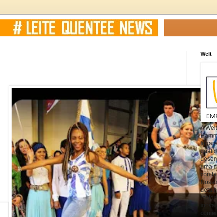
Welt
A Wel
Hamm, 
lugar
quali
desen
uma mi
combin
Nosso
detal
reside
inova
conte