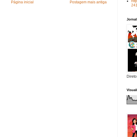
htt
Página inicial
Postagem mais antiga
24
Jorna
Direto
Visua