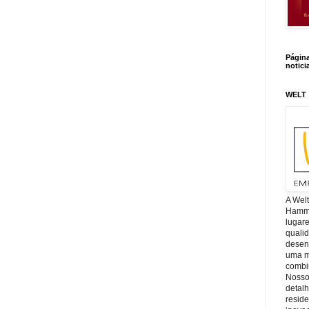
Págin
notici
WELT
A Wel
Hamm, 
lugar
quali
desen
uma mi
combin
Nosso
detal
reside