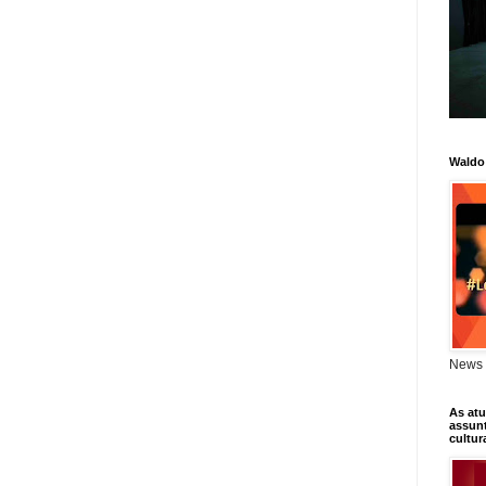
Waldo
News 
As atu
assunt
cultur