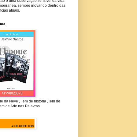
ção e uma observação sensível da vida
mporânea, sempre inovando dentro das
cias atuais.
tura
e da Neve , Tem de história ,Tem de
em de Arte nas Palavras.