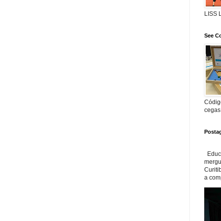
LISS
See Co
Código
cegas
Posta
Educa
mergul
Curiti
a com