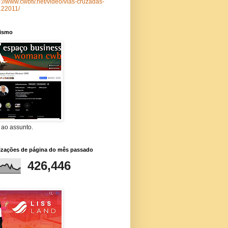
p://www.cwbtv.net/video/vias-cruzadas-
122011/
lismo
 ao assunto.
lizações de página do mês passado
426,446