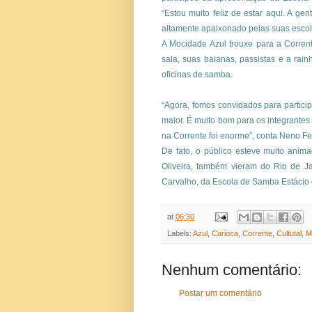
“Estou muito feliz de estar aqui. A gen
altamente apaixonado pelas suas escola
A Mocidade Azul trouxe para a Corrent
sala, suas baianas, passistas e a rai
oficinas de samba.
“Agora, fomos convidados para partici
maior. É muito bom para os integrantes
na Corrente foi enorme”, conta Neno F
De fato, o público esteve muito anim
Oliveira, também vieram do Rio de Ja
Carvalho, da Escola de Samba Estácio 
at
06:30
Labels:
Azul
,
Carioca
,
Corrente
,
Cultutal
,
M
Nenhum comentário:
Postar um comentário