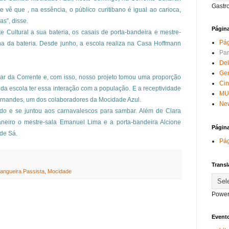
Gastr
te vê que , na essência, o público curitibano é igual ao carioca,
s”, disse.
Págin
e Cultural a sua bateria, os casais de porta-bandeira e mestre-
Pág
nha da bateria. Desde junho, a escola realiza na Casa Hoffmann
Par
Del
Ge
par da Corrente e, com isso, nosso projeto tomou uma proporção
Ci
 da escola ter essa interação com a população. E a receptividade
MU
ernandes, um dos colaboradores da Mocidade Azul.
New
ado e se juntou aos carnavalescos para sambar. Além de Clara
neiro o mestre-sala Emanuel Lima e a porta-bandeira Alcione
Págin
de Sá.
Pág
Transl
angueira.Passista
,
Mocidade
Power
Evento