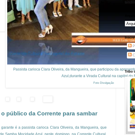
tendên
Arqui
Inscre
P
C
Passista carioca Clara Oliveira, da Mangueira, que participou da apres
Tribo 
Azul,durante a Virada Cultural na capital do 
Foto Divulgação
o público da Corrente para sambar
garante é a passista carioca Clara Oliveira, da Mangueira, que
 de Samba Mocidade Azul, neste domingo, na Corrente Cultural.