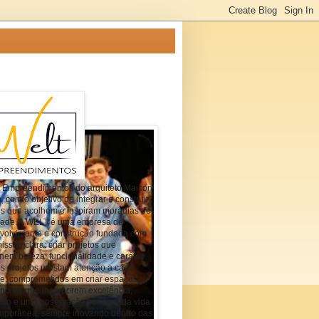
t Empreendimentos do arquiteto Maicon
com o objetivo de integrar e construir
es que acolhem e inspiram moradias de
dade. A WELT é uma empresa de
volvimento e construção fundada com
ssão clara: criar projetos que
em beleza, funcionalidade e caráter.
s projetos prestam atenção a cada
he, comprometidos em criar espaços
nciais que incorporem excelência,
ção e uma observação sensível da vida
mporânea, sempre inovando dentro das