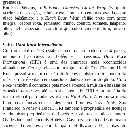
grelhada).
Entre os
Wraps
, o
Balsamic Croasted Carrot Wrap
(wrap de
verduras da estação, cebola roxa, homus e cenouras assadas com
glacê balsâmico) e o
Black Bean Wrap
(feijão preto com arroz
integral, cebola roxa, pimentão, milho, coentro, tomates, jalapeño,
alho, mel e especiarias com tofu grelhado e creme de tofu, limão e
alho).
Sobre
Hard Rock International
Com um total de 203 estabelecimentos, pontuados em 64 países,
incluindo 156 cafés, 22 hotéis e 11 cassinos,
Hard Rock
International
(HRI) é uma das empresas mais reconhecidas
globalmente. Começando com uma guitarra de Eric Clapton, Hard
Rock possui a maior coleção de interesse histórico do mundo da
música, que é exibido em suas localidades ao redor do globo.
Hard
Rock
também é conhecida pela moda atrelada à música e às salas de
espetáculos ao vivo, além do site premiado. HRI é proprietária da
marca global para todas as marcas
Hard Rock
. A empresa opera
franquias icônicas em cidades como Londres, Nova York, São
Francisco, Sydney e Dubai. HRI também é proprietária de licenças
e administra propriedades de hotéis e cassinos em todo o mundo.
Os destinos incluem dois Hotéis e Cassinos, propriedades de maior
sucesso da empresa, em Tampa e Hollywood, Fl., ambas de