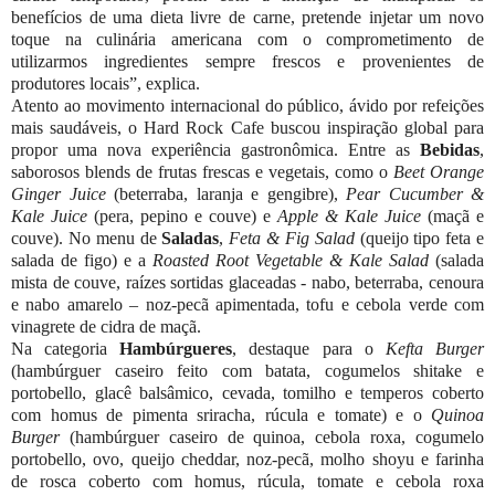
benefícios de uma dieta livre de carne, pretende injetar um novo
toque na culinária americana com o comprometimento de
utilizarmos ingredientes sempre frescos e provenientes de
produtores locais”, explica.
Atento ao movimento internacional do público, ávido por refeições
mais saudáveis, o Hard Rock Cafe buscou inspiração global para
propor uma nova experiência gastronômica. Entre as
Bebidas
,
saborosos blends de frutas frescas e vegetais, como o
Beet Orange
Ginger Juice
(beterraba, laranja e gengibre),
Pear Cucumber &
Kale Juice
(pera, pepino e couve) e
Apple & Kale Juice
(maçã e
couve). No menu de
Saladas
,
Feta & Fig Salad
(queijo tipo feta e
salada de figo) e a
Roasted Root Vegetable & Kale Salad
(salada
mista de couve, raízes sortidas glaceadas - nabo, beterraba, cenoura
e nabo amarelo – noz-pecã apimentada, tofu e cebola verde com
vinagrete de cidra de maçã.
Na categoria
Hambúrgueres
, destaque para o
Kefta Burger
(hambúrguer caseiro feito com batata, cogumelos shitake e
portobello, glacê balsâmico, cevada, tomilho e temperos coberto
com homus de pimenta sriracha, rúcula e tomate) e o
Quinoa
Burger
(hambúrguer caseiro de quinoa, cebola roxa, cogumelo
portobello, ovo, queijo cheddar, noz-pecã, molho shoyu e farinha
de rosca coberto com homus, rúcula, tomate e cebola roxa