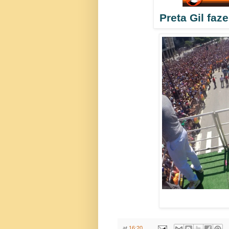
Preta Gil faz
at
16:20