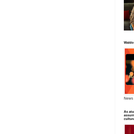
Waldo
News 
As atu
assunt
cultur