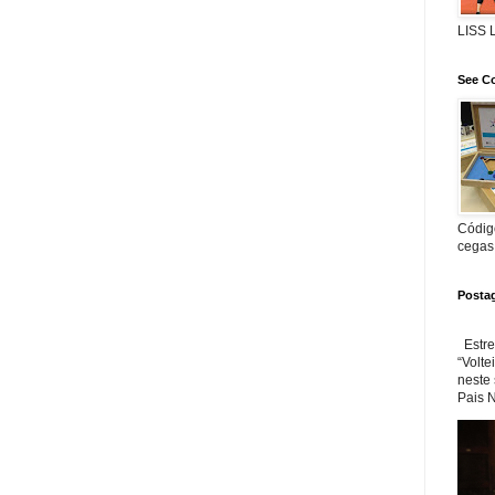
LISS
See Co
Código
cegas
Posta
Estre
“Volte
neste
Pais N