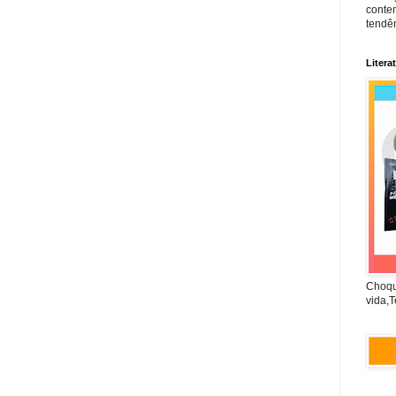
conte
tendên
Litera
Choqu
vida,T