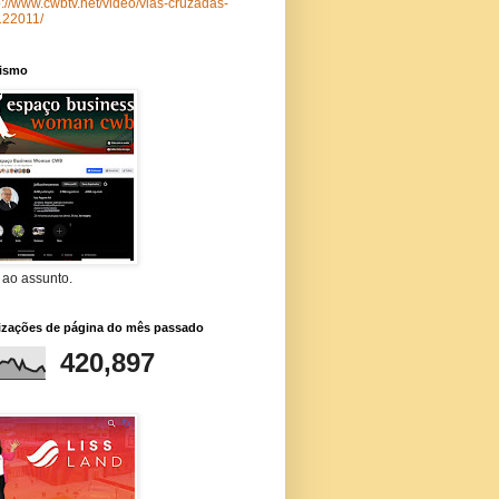
p://www.cwbtv.net/video/vias-cruzadas-
122011/
lismo
 ao assunto.
lizações de página do mês passado
420,897