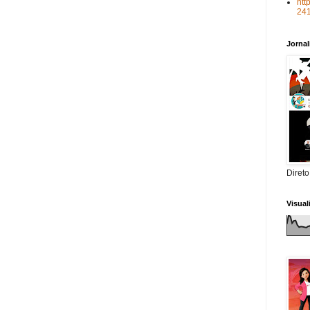
htt
24
Jorna
Direto
Visua