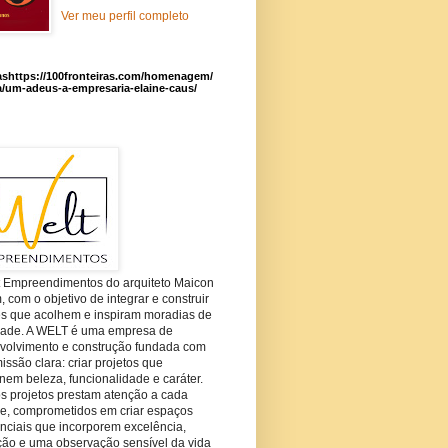
Ver meu perfil completo
ashttps://100fronteiras.com/homenagem/
a/um-adeus-a-empresaria-elaine-caus/
t Empreendimentos do arquiteto Maicon
com o objetivo de integrar e construir
es que acolhem e inspiram moradias de
dade. A WELT é uma empresa de
volvimento e construção fundada com
ssão clara: criar projetos que
em beleza, funcionalidade e caráter.
s projetos prestam atenção a cada
he, comprometidos em criar espaços
nciais que incorporem excelência,
ção e uma observação sensível da vida