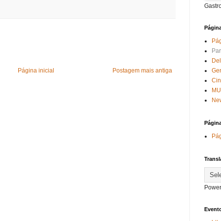
Gastr
Págin
Pág
Par
Del
Página inicial
Postagem mais antiga
Ge
Ci
MU
New
Págin
Pág
Transl
Power
Evento