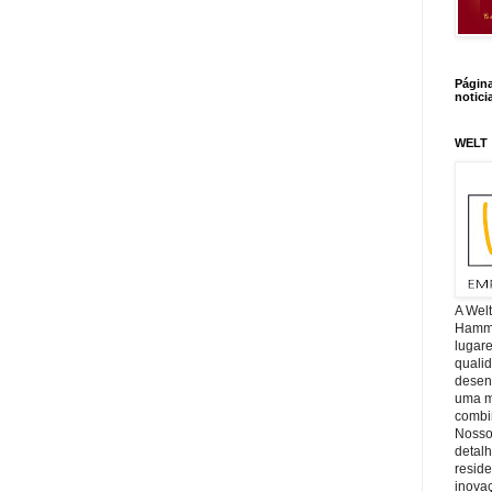
Págin
notici
WELT
A Wel
Hamm, 
lugar
quali
desen
uma mi
combin
Nosso
detal
reside
inova