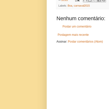
Labels:
Boa
,
carnaval2015
Nenhum comentário:
Postar um comentário
Postagem mais recente
Assinar:
Postar comentários (Atom)