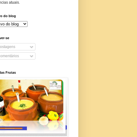
cias atuais.
vo do blog
ver-se
ostagens
omentários
das Frutas