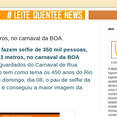
Welt
tros, no carnaval da BOA.
l fazem selfie de 350 mil pessoas,
 3 metros, no carnaval da BOA
guardados do Carnaval de Rua
A Wel
no tem como tema os 450 anos do Rio
Hamm, 
lugar
 domingo, dia 08, o pau de selfie da
quali
desen
, e conseguiu a maior imagem da
uma mi
combin
Nosso
detal
reside
inova
conte