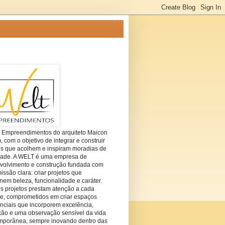
t Empreendimentos do arquiteto Maicon
com o objetivo de integrar e construir
es que acolhem e inspiram moradias de
dade. A WELT é uma empresa de
volvimento e construção fundada com
ssão clara: criar projetos que
em beleza, funcionalidade e caráter.
s projetos prestam atenção a cada
he, comprometidos em criar espaços
nciais que incorporem excelência,
ção e uma observação sensível da vida
mporânea, sempre inovando dentro das