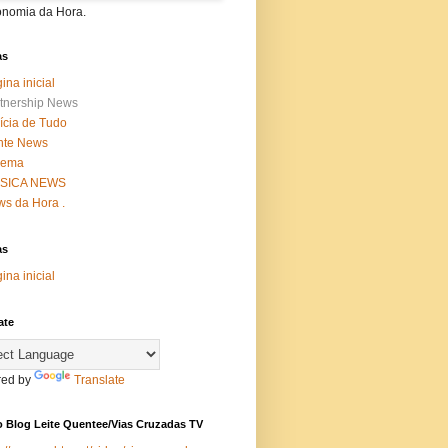
onomia da Hora.
as
ina inicial
tnership News
ícia de Tudo
nte News
nema
SICA NEWS
s da Hora .
as
ina inicial
ate
ed by
Translate
 Blog Leite Quentee/Vias Cruzadas TV