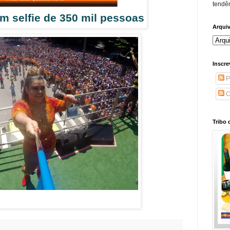
tendên
em selfie de 350 mil pessoas
Arqui
Inscre
P
C
Tribo 