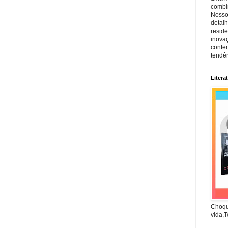
combin
Nosso
detal
reside
inova
conte
tendên
Litera
Choqu
vida,T