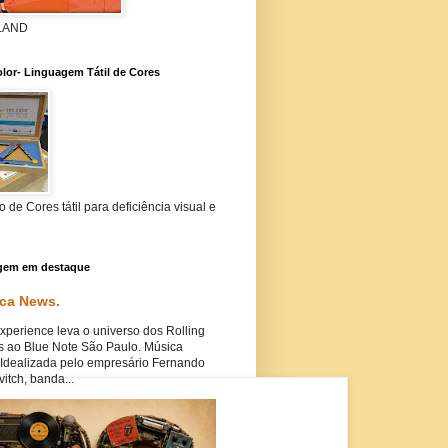
 LAND
lor- Linguagem Tátil de Cores
 de Cores tátil para deficiência visual e
gem em destaque
ca News.
perience leva o universo dos Rolling
s ao Blue Note São Paulo. Música
Idealizada pelo empresário Fernando
itch, banda...