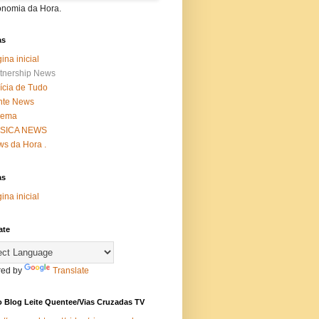
onomia da Hora.
as
ina inicial
tnership News
ícia de Tudo
nte News
nema
SICA NEWS
s da Hora .
as
ina inicial
ate
ed by
Translate
 Blog Leite Quentee/Vias Cruzadas TV