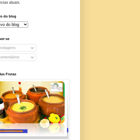
cias atuais.
vo do blog
ver-se
ostagens
omentários
das Frutas