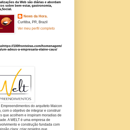
alizações da Web são diárias e abordam
os sobre bem-estar, gastronomia,
a,Social.
News da Hora.
Curitiba, PR, Brazil
Ver meu perfil completo
ashttps://100fronteiras.com/homenagem/
a/um-adeus-a-empresaria-elaine-caus/
t Empreendimentos do arquiteto Maicon
com o objetivo de integrar e construir
es que acolhem e inspiram moradias de
dade. A WELT é uma empresa de
volvimento e construção fundada com
ssão clara: criar projetos que