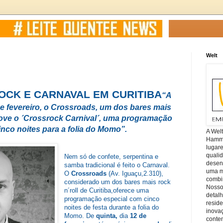
Welt
OCK E CARNAVAL EM CURITIBA
“A
 de fevereiro, o Crossroads, um dos bares mais
move o ´Crossrock Carnival´, uma programação
nco noites para a folia do Momo”.
A Wel
Hamm, 
lugar
quali
Nem só de confete, serpentina e
desen
samba tradicional é feito o Carnaval.
uma mi
O
Crossroads
(Av. Iguaçu,2.310),
combin
considerado um dos bares mais rock
Nosso
n´roll de Curitiba,
oferece uma
detal
programação especial com cinco
reside
noites de festa durante a folia do
inova
Momo. De
quinta,
dia
12 de
conte