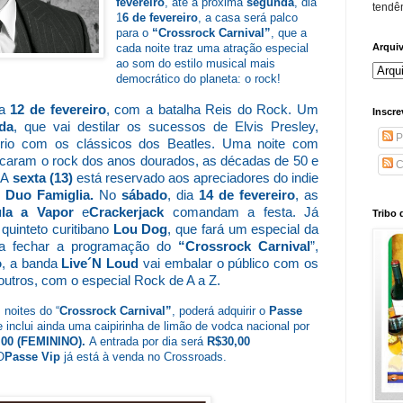
fevereiro
, até a próxima
segunda
, dia
tendên
1
6 de fevereiro
, a casa será palco
para o
“Crossrock Carnival”
, que a
cada noite traz uma atração especial
Arqui
ao som do estilo musical mais
democrático do planeta: o rock!
ia
12 de fevereiro
, com a batalha Reis do Rock. Um
Inscre
da
, que vai destilar os sucessos de Elvis Presley,
P
ório com os clássicos dos Beatles. U
ma noite com
caram o rock dos anos dourados, as décadas de 50 e
C
A
sexta (13)
está reservado aos apreciadores do indie
Duo Famiglia.
No
sábado
, dia
14 de fevereiro
, as
ula a Vapor
e
Crackerjack
comandam a festa. Já
Tribo 
 quinteto curitibano
Lou Dog
, que fará um especial da
a fechar a programação do
“Crossrock Carnival
”,
o
, a banda
Live´N Loud
vai embalar o público com os
 outros, com o especial Rock de A a Z.
 noites do “
Crossrock Carnival”
, poderá adquirir o
Passe
 inclui ainda uma caipirinha de limão de vodca nacional por
00 (FEMININO).
A entrada por dia será
R$30,00
O
Passe Vip
já está à venda no Crossroads.