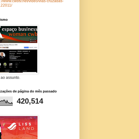
p://www.cwbtv.net/video/vias-cruzadas-
122011/
lismo
 ao assunto.
lizações de página do mês passado
420,514