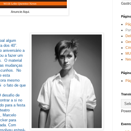
Gastr
Anuncie Aqui.
Págin
Pág
Par
Del
oal algum
Ge
ra dos 40”.
Ci
 aniversário a
MU
ou a fazer um
New
s. O material
itas mudanças
ascunhos. No
Págin
e esta
utora mesmo
Pág
i o fato de que
Transl
O desafio de
ntrar a si no
do para a festa
teatro
Power
, Marcelo
cker para
Evento
izada. Com
esolveu estreá-