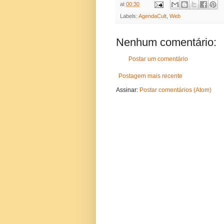
at
00:30
Labels:
AgendaCult
,
Web
Nenhum comentário:
Postar um comentário
Postagem mais recente
Assinar:
Postar comentários (Atom)