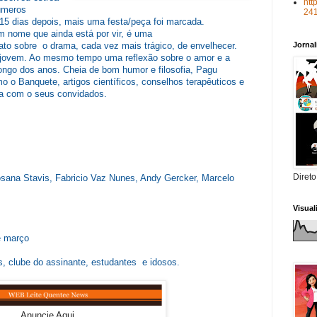
htt
números
24
5 dias depois, mais uma festa/peça foi marcada.
m nome que ainda está por vir, é uma
Jorna
to sobre o drama, cada vez mais trágico, de envelhecer.
 jovem. Ao mesmo tempo uma reflexão sobre o amor e a
ongo dos anos. Cheia de bom humor e filosofia, Pagu
mo o Banquete, artigos científicos, conselhos terapêuticos e
a com o seus convidados.
Direto
sana Stavis, Fabricio Vaz Nunes, Andy Gercker, Marcelo
Visua
de março
s, clube do assinante, estudantes e idosos.
Anuncie Aqui.