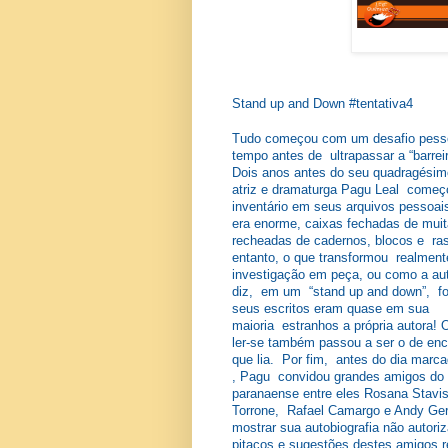
Stand up and Down #tentativa4
Tudo começou com um desafio pess
tempo antes de ultrapassar a “barrei
Dois anos antes do seu quadragésimo
atriz e dramaturga Pagu Leal começ
inventário em seus arquivos pessoai
era enorme, caixas fechadas de mu
recheadas de cadernos, blocos e r
entanto, o que transformou realment
investigação em peça, ou como a a
diz, em um “stand up and down”, fo
seus escritos eram quase em sua
maioria estranhos a própria autora! 
ler-se também passou a ser o de enco
que lia. Por fim, antes do dia marca
, Pagu convidou grandes amigos do 
paranaense entre eles Rosana Stavis
Torrone, Rafael Camargo e Andy Ger
mostrar sua autobiografia não autor
pitacos e sugestões destes amigos r