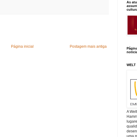
As atu
assunt
cultur
Página inicial
Postagem mais antiga
Págin
notici
WELT
A Wel
Hamm, 
lugar
quali
desen
uma mi