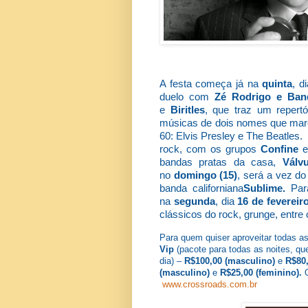
A festa começa já na
quinta
, d
duelo com
Zé Rodrigo e Ban
e
Biritles
, que traz um repert
músicas de dois nomes que mar
60: Elvis Presley e The Beatles.
rock, com os grupos
Confine
e
bandas pratas da casa,
Válv
no
domingo (15)
, será a vez do
banda californiana
Sublime.
Par
na
segunda
, dia
16 de fevereir
clássicos do rock, grunge, entre
Para quem quiser aproveitar todas as
Vip
(pacote para todas as noites, que
dia) –
R$100,00 (masculino)
e
R$80,
(masculino)
e
R$25,00 (feminino).
www.crossroads.com.br