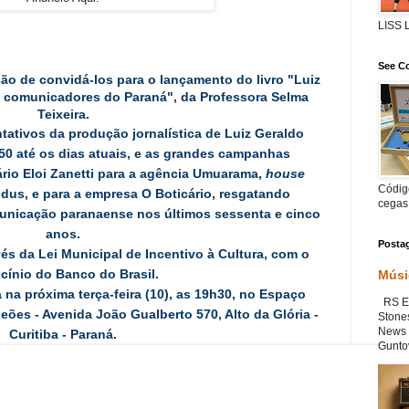
LISS
See Co
ação de convidá-los para o lançamento do livro "Luiz
i: comunicadores do Paraná", da Professora Selma
Teixeira.
tativos da produção jornalística de Luiz Geraldo
50 até os dias atuais, e as grandes campanhas
ário Eloi Zanetti para a agência Umuarama,
house
Código
us, e para a empresa O Boticário, resgatando
cegas
nicação paranaense nos últimos sessenta e cinco
anos.
Posta
avés da Lei Municipal de Incentivo à Cultura, com o
cínio do Banco do Brasil.
Músi
a próxima terça-feira (10), as 19h30, no Espaço
RS Ex
eões - Avenida João Gualberto 570, Alto da Glória -
Stone
News 
Curitiba - Paraná
.
Guntov