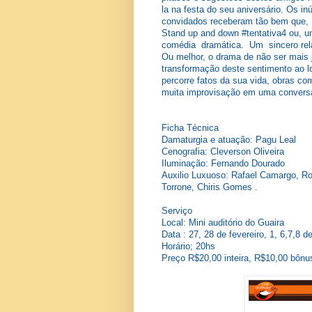
la na festa do seu aniversário. Os i
convidados receberam tão bem que, 1
Stand up and down #tentativa4 ou, u
comédia dramática. Um sincero rela
Ou melhor, o drama de não ser mais
transformação deste sentimento ao l
percorre fatos da sua vida, obras co
muita improvisação em uma convers
Ficha Técnica
Damaturgia e atuação: Pagu Leal
Cenografia: Cleverson Oliveira
Iluminação: Fernando Dourado
Auxilio Luxuoso: Rafael Camargo, Ro
Torrone, Chiris Gomes .
Serviço
Local: Mini auditório do Guaira
Data : 27, 28 de fevereiro, 1, 6,7,8 
Horário; 20hs
Preço R$20,00 inteira, R$10,00 bônu