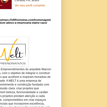
Curitiba, PR, Brazil
Ver meu perfil completo
ashttps://100fronteiras.com/homenagem/
a/um-adeus-a-empresaria-elaine-caus/
t Empreendimentos do arquiteto Maicon
com o objetivo de integrar e construir
es que acolhem e inspiram moradias de
dade. A WELT é uma empresa de
volvimento e construção fundada com
ssão clara: criar projetos que
em beleza, funcionalidade e caráter.
s projetos prestam atenção a cada
he, comprometidos em criar espaços
nciais que incorporem excelência,