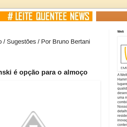
Welt
/ Sugestões / Por Bruno Bertani
ski é opção para o almoço
A Wel
Hamm, 
lugar
quali
desen
uma mi
combin
Nosso
detal
reside
inova
conte