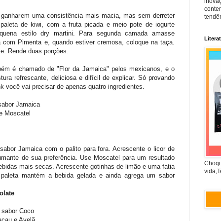
inova
conte
té ganharem uma consistência mais macia, mas sem derreter
tendên
a paleta de kiwi, com a fruta picada e meio pote de iogurte
quena estilo dry martini. Para segunda camada amasse
Litera
 com Pimenta e, quando estiver cremosa, coloque na taça.
te. Rende duas porções.
bém é chamado de "Flor da Jamaica" pelos mexicanos, e o
a refrescante, deliciosa e difícil de explicar. Só provando
k você vai precisar de apenas quatro ingredientes.
 sabor Jamaica
te Moscatel
abor Jamaica com o palito para fora. Acrescente o licor de
mante de sua preferência. Use Moscatel para um resultado
Choqu
ebidas mais secas. Acrescente gotinhas de limão e uma fatia
vida,T
 A paleta mantém a bebida gelada e ainda agrega um sabor
olate
s sabor Coco
acau e Avelã