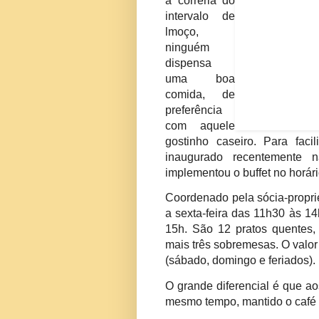
a correria do
intervalo de
lmoço,
ninguém
dispensa
uma boa
comida, de
preferência
com aquele
gostinho caseiro. Para faci
inaugurado recentemente 
implementou o buffet no horár
Coordenado pela sócia-propri
a sexta-feira das 11h30 às 1
15h. São 12 pratos quentes,
mais três sobremesas. O valor
(sábado, domingo e feriados).
O grande diferencial é que a
mesmo tempo, mantido o café 