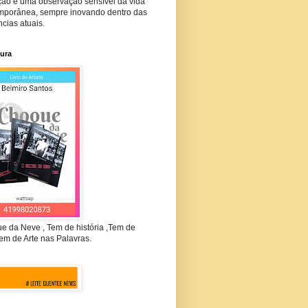
ção e uma observação sensível da vida
mporânea, sempre inovando dentro das
cias atuais.
tura
e da Neve , Tem de história ,Tem de
em de Arte nas Palavras.