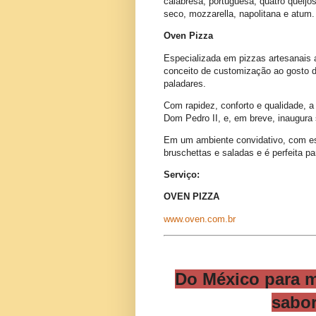
calabresa, portuguesa, quatro queijo
seco, mozzarella, napolitana e atum.
Oven Pizza
Especializada em pizzas artesanais
conceito de customização ao gosto do
paladares.
Com rapidez, conforto e qualidade, a
Dom Pedro II, e, em breve, inaugura
Em um ambiente convidativo, com es
bruschettas e saladas e é perfeita p
Serviço:
OVEN PIZZA
www.oven.com.br
Do México para m
sabo