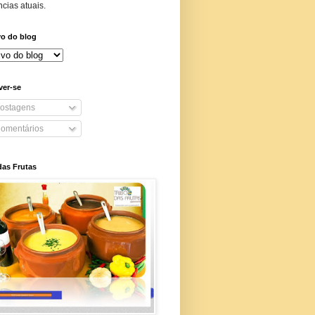
cias atuais.
vo do blog
ver-se
ostagens
omentários
das Frutas