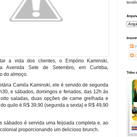
tendên
Arqui
Inscre
P
C
litar a vida dos clientes, o Empório Kaminski,
na Avenida Sete de Setembro, em Curitiba,
Tribo 
io do almoço.
etária Camila Kaminski, ele é servido de segunda
4h30, e sábados, domingos e feriados, das 12h às
 oito saladas, duas opções de carne grelhada e
 do quilo é R$ 39,90 (segunda a sexta) e R$ 49,90
os sábados é servida uma feijoada completa e, ao
colonial proporcionando um delicioso brunch.