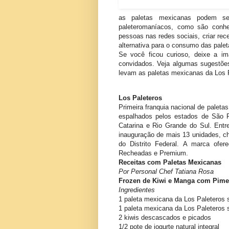
as paletas mexicanas podem se
paleteromaníacos, como são conh
pessoas nas redes sociais, criar re
alternativa para o consumo das pale
Se você ficou curioso, deixe a im
convidados. Veja algumas sugestões
levam as paletas mexicanas da Los P
Los Paleteros
Primeira franquia nacional de paleta
espalhados pelos estados de São P
Catarina e Rio Grande do Sul. Entr
inauguração de mais 13 unidades, c
do Distrito Federal. A marca ofe
Recheadas e Premium.
Receitas com Paletas Mexicanas
Por Personal Chef Tatiana Rosa
Frozen de Kiwi e Manga com Pime
Ingredientes
1 paleta mexicana da Los Paleteros 
1 paleta mexicana da Los Paleteros
2 kiwis descascados e picados
1/2 pote de iogurte natural integral