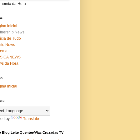
onomia da Hora.
as
ina inicial
tnership News
ícia de Tudo
nte News
nema
SICA NEWS
s da Hora .
as
ina inicial
ate
ed by
Translate
 Blog Leite Quentee/Vias Cruzadas TV