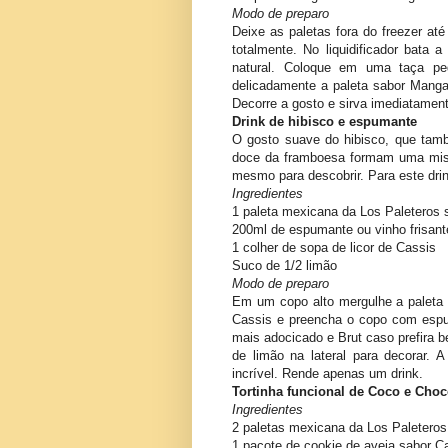
Modo de preparo
Deixe as paletas fora do freezer a
totalmente. No liquidificador bata 
natural. Coloque em uma taça pe
delicadamente a paleta sabor Manga
Decorre a gosto e sirva imediatamen
Drink de hibisco e espumante
O gosto suave do hibisco, que tam
doce da framboesa formam uma mistur
mesmo para descobrir. Para este drin
Ingredientes
1 paleta mexicana da Los Paleteros
200ml de espumante ou vinho frisan
1 colher de sopa de licor de Cassis
Suco de 1/2 limão
Modo de preparo
Em um copo alto mergulhe a paleta s
Cassis e preencha o copo com espu
mais adocicado e Brut caso prefira b
de limão na lateral para decorar.
incrível. Rende apenas um drink.
Tortinha funcional de Coco e Choc
Ingredientes
2 paletas mexicana da Los Paletero
1 pacote de cookie de aveia sabor C