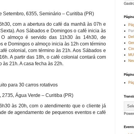
Gastr
 Setembro, 6355, Seminário – Curitiba (PR)
Págin
6h30, com a abertura do café da manhã às 07h e
Pág
Sexta). Aos Sábados e Domingos o café inicia às
Par
Del
 O almoço é servido das 11h30 às 14h30, de
Ge
 e Domingos o almoço inicia às 12h com término
Ci
café colonial, com término às 21h. Aos Sábados e
MU
16h. A partir das 18h, o café colonial contará com
New
o às 21h. A casa fecha às 22h.
Págin
Pág
ito para 30 carros rotativos
 2735, Água Verde – Curitiba (PR)
Transl
6h30 às 20h, com o atendimento que o cliente já
dade de agendamento de pequenos eventos e café
Power
Evento