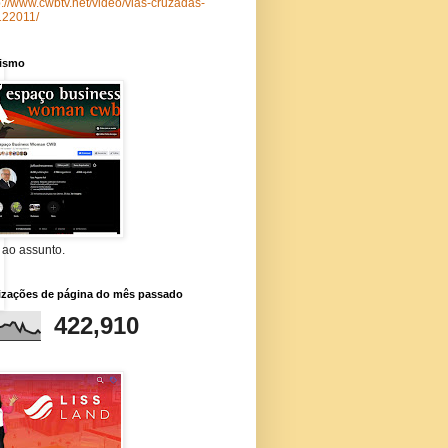
p://www.cwbtv.net/video/vias-cruzadas-
122011/
lismo
 ao assunto.
lizações de página do mês passado
422,910