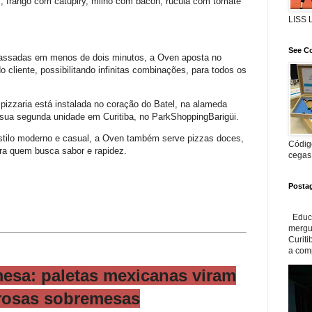
s, frango com catupiry, milho com bacon, rúcula com tomate
LISS
See Co
 assadas em menos de dois minutos, a Oven aposta no
 cliente, possibilitando infinitas combinações, para todos os
 pizzaria está instalada no coração do Batel, na alameda
 sua segunda unidade em Curitiba, no ParkShoppingBarigüi.
tilo moderno e casual, a Oven também serve pizzas doces,
Código
ara quem busca sabor e rapidez.
cegas
Posta
Educa
mergul
Curiti
a com
esa: paletas mexicanas viram
rosas sobremesas