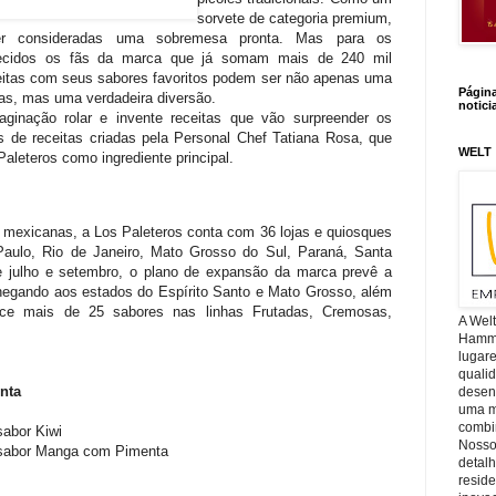
sorvete de categoria premium,
r consideradas uma sobremesa pronta. Mas para os
ecidos os fãs da marca que já somam mais de 240 mil
ceitas com seus sabores favoritos podem ser não apenas uma
Págin
tas, mas uma verdadeira diversão.
notici
aginação rolar e invente receitas que vão surpreender os
 de receitas criadas pela Personal Chef Tatiana Rosa, que
WELT
aleteros como ingrediente principal.
s mexicanas, a Los Paleteros conta com 36 lojas e quiosques
aulo, Rio de Janeiro, Mato Grosso do Sul, Paraná, Santa
e julho e setembro, o plano de expansão da marca prevê a
hegando aos estados do Espírito Santo e Mato Grosso, além
rece mais de 25 sabores nas linhas Frutadas, Cremosas,
A Wel
Hamm, 
lugar
quali
nta
desen
uma mi
combin
sabor Kiwi
Nosso
 sabor Manga com Pimenta
detal
reside