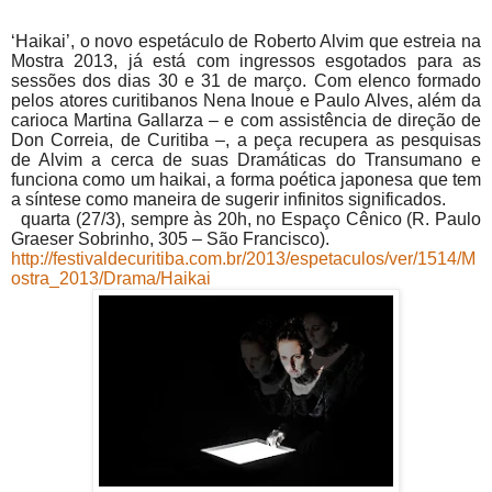
‘Haikai’, o novo espetáculo de Roberto Alvim que estreia na
Mostra 2013, já está com ingressos esgotados para as
sessões dos dias 30 e 31 de março. Com elenco formado
pelos atores curitibanos Nena Inoue e Paulo Alves, além da
carioca Martina Gallarza – e com assistência de direção de
Don Correia, de Curitiba –, a peça recupera as pesquisas
de Alvim a cerca de suas Dramáticas do Transumano e
funciona como um haikai, a forma poética japonesa que tem
a síntese como maneira de sugerir infinitos significados.
quarta (27/3), sempre às 20h, no Espaço Cênico (R. Paulo
Graeser Sobrinho, 305 – São Francisco).
http://festivaldecuritiba.com.br/2013/espetaculos/ver/1514/M
ostra_2013/Drama/Haikai