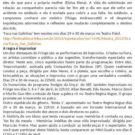
eles do que para a própria mulher (Eloisa Elena). A vida de subimissão em
relação ao companheiro parecia não ter fim até o dia em que ele sofre um
acidente no estábulo e ela é enviada para cobrir a sua falta. No estábulo, a
camponesa conhece um moleiro (Thiago Andreuccetti) e vê despertar
inquietações adormecidas e reflexões que mudarão completamente o destino
dos três.
‘Faca nas Galinhas’ tem sessões nos dias 29 e 30 de março no Teatro Paiol.
http://festivaldecuritiba.com.br/2013/espetaculos/ver/1496/Mostra_2013/Dra
ma/Facas_Nas_Galinhas
A regra é improvisar
Um dos destaques do Fringe são as performances de improviso. Criadas na hora,
os artistas convidam o público a dar sugestões,
transformando espectador em
diretor. Neste ano, cinco espetáculos fazem parte da programação.
Entre eles,
‘Improvisando’, assinada pela Companhia Os Bardoso (SP). Quem realmente
conduz a peça, dirigida por Alex Neves, é a plateia, que escolhe o roteiro, as
brincadeiras, as
situações e improvisa com o grupo uma verdadeira comédia.
Dias 29 e 30 de março, às
22h00, no Ambiental Pub.
Os humoristas do programa ‘Amigos da Onça’, do SBT, também improvisam no
Fringe nos dias 5, 6 e 7 de abril, às 22h10. Allan Benatti, Edu Nunes, Marco Zenni
e Murilo Gun têm a missão de fazer a galera rir no Teatro Regina Vogue. O grupo
promete ser irreverente no palco.
Outro espetáculo do gênero,
‘Resta 1’, apresentado no Teatro Regina Vogue dias
29 e 30 de março, às 22h10, é
baseado em um formato internacional de
improvisação, reunindo dez atores e dois diretores
no palco.
A história de um idoso que tenta recuperar suas memórias é contada na peça
‘No fio da meada – Memórias inéditas de uma vida improvisada’, dirigida por
Marccão Freire. Mas quem ajuda a conduzir as lembranças é o espectador. Se
você quer participar desta história, basta comparecer ao Mini-Guaíra nos dias 6
(21h) e 7 (18h) de abril.