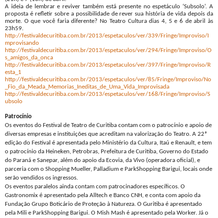
A ideia de lembrar e reviver também está presente no espetáculo ‘Subsolo’. A
proposta é refletir sobre a possibilidade de rever sua história de vida depois da
morte. O que você faria diferente? No Teatro Cultura dias 4, 5 e 6 de abril às
23h59.
http://festivaldecuritiba.com.br/2013/espetaculos/ver/339/Fringe/Improviso/I
mprovisando
http://festivaldecuritiba.com.br/2013/espetaculos/ver/294/Fringe/Improviso/O
s_amigos_da_onca
http://festivaldecuritiba.com.br/2013/espetaculos/ver/397/Fringe/Improviso/R
esta_1
http://festivaldecuritiba.com.br/2013/espetaculos/ver/85/Fringe/Improviso/No
_Fio_da_Meada_Memorias_Ineditas_de_Uma_Vida_Improvisada
http://festivaldecuritiba.com.br/2013/espetaculos/ver/168/Fringe/Improviso/S
ubsolo
Patrocínio
Os eventos do Festival de Teatro de Curitiba contam com o patrocínio e apoio de
diversas empresas e instituições que acreditam na valorização do Teatro. A 22ª
edição do Festival é apresentada pelo Ministério da Cultura, Itaú e Renault, e tem
o patrocínio da Heineken, Petrobras, Prefeitura de Curitiba, Governo do Estado
do Paraná e Sanepar, além do apoio da Ecovia, da Vivo (operadora oficial), e
parceria com o Shopping Mueller, Palladium e ParkShopping Barigui, locais onde
serão vendidos os ingressos.
Os eventos paralelos ainda contam com patrocinadores específicos. O
Gastronomix é apresentado pela Alltech e Banco CNH, e conta com apoio da
Fundação Grupo Boticário de Proteção à Natureza. O Guritiba é apresentado
pela Mili e ParkShopping Barigui. O Mish Mash é apresentado pela Worker. Já o