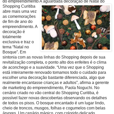
do empreendimento A aguardada decoração
de Natal do
Shopping Curitiba
abre mais uma vez
as comemorações
de fim de ano do
empreendimento. A
decoração é
totalmente
exclusiva e traz o
tema “Natal no
Bosque”. Em
sintonia com as novas linhas do Shopping depois de sua
revitalização completa, o ponto alto dos enfeites é o clima
de aconchego e a suavidade. “Uma vez que o Shopping
está inteiramente renovado tomamos todo o cuidado para
escolher uma decoração bastante diferenciada, algo que
realmente encantasse crianças e adultos”, afirma a gerente
de marketing do empreendimento, Paola Noguchi. No
cenário criado no vão central do Shopping Curitiba, é
possível fazer novas descobertas observando os detalhes
de todos os pisos. O bosque encantado é um lugar lindo,
cheio de troncos, musgos, folhas e cogumelos com belas
árvores. Um cenário mágico, com colorido delicado