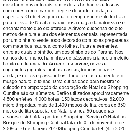
mesclado tons outonais, em texturas brilhantes e foscas,
com cores como marrom, bege e dourado, nos laços
especiais. O objetivo principal do empreendimento foi trazer
para a festa de Natal a maravilhosa magia da natureza e o
encantamento que ela oferece. A árvore suspensa de oito
metros de altura é um dos elementos centrais, representada
por um pinheiro verde, todo decorado com bolas preparadas
com materiais naturais, como folhas, frutas e sementes,
entre as quais o pinhão, um dos símbolos do Paraná. Nos
galhos do pinheiro, há ninhos de pássaros criando um efeito
bonito e diferenciado. Ao redor da árvore, nozes e
cogumelos gigantes, pinhas, cascas, troncos folhas e,
ainda, esquilos e passarinhos. Tudo com acabamento em
musgo natural e folhas. Uma curiosidade para mostrar o
cuidado na preparação da decoração de Natal do Shopping
Curitiba são os números. Serão utilizados aproximadamente
4.500 enfeites, 4.000 bolas, 150 laços decorativos, 62.000
microlâmpadas, mais de 1.400 metros de fita, cerca de 350
metros de fita especial de Natal e ainda 50 pequenas
árvores distribuídas por todo Shopping. Serviço:O Natal no
Bosque do Shopping CuritibaData: de 01 de novembro de
2009 a 10 de Janeiro 2010Shopping CuritibaTel. (41) 3026-