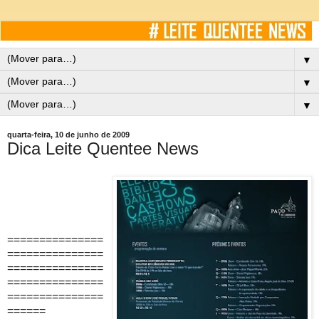
▼
▼
▼
quarta-feira, 10 de junho de 2009
Dica Leite Quentee News
===============
===============
===============
===============
===============
======