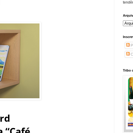
tendên
Arqui
Inscre
P
C
Tribo 
ard
a “Café