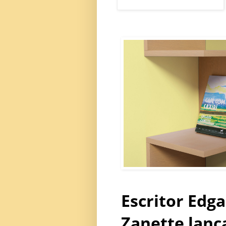
Escritor Edg
Zanette lanç