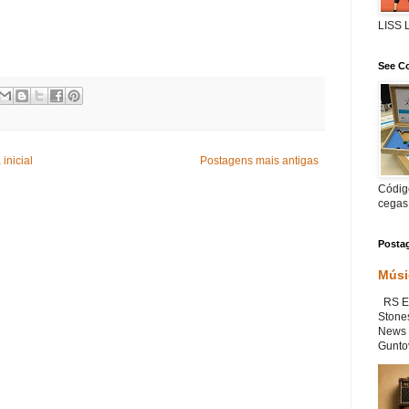
LISS
See Co
inicial
Postagens mais antigas
Código
cegas
Posta
Músi
RS Ex
Stone
News 
Guntov