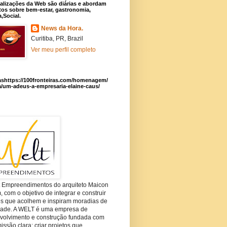
alizações da Web são diárias e abordam
os sobre bem-estar, gastronomia,
a,Social.
News da Hora.
Curitiba, PR, Brazil
Ver meu perfil completo
ashttps://100fronteiras.com/homenagem/
a/um-adeus-a-empresaria-elaine-caus/
t Empreendimentos do arquiteto Maicon
com o objetivo de integrar e construir
es que acolhem e inspiram moradias de
dade. A WELT é uma empresa de
volvimento e construção fundada com
ssão clara: criar projetos que