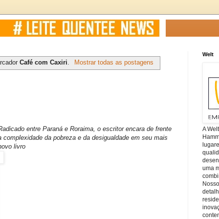
Welt
rcador
Café com Caxiri
.
Mostrar todas as postagens
Radicado entre Paraná e Roraima, o escritor encara de frente
A Wel
Hamm, 
a complexidade da pobreza e da desigualdade em seu mais
lugar
novo livro
quali
desen
uma mi
combin
Nosso
detal
reside
inova
conte