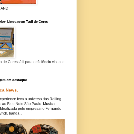
 LAND
lor- Linguagem Tátil de Cores
 de Cores tátil para deficiência visual e
gem em destaque
ca News.
perience leva o universo dos Rolling
s ao Blue Note São Paulo. Música
Idealizada pelo empresário Fernando
itch, banda...