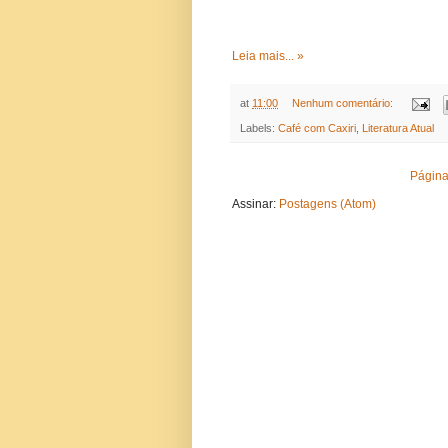
Leia mais... »
at
11:00
Nenhum comentário:
Labels:
Café com Caxiri
,
Literatura Atual
Página 
Assinar:
Postagens (Atom)