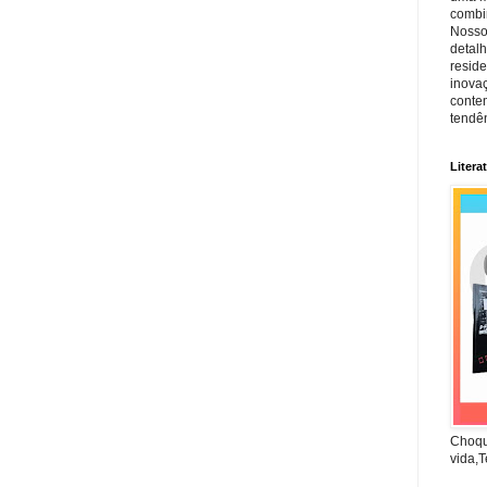
combin
Nosso
detal
reside
inova
conte
tendên
Litera
Choqu
vida,T