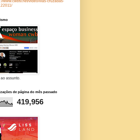
p://www.cwbtv.net/video/vias-cruzadas-
122011/
lismo
 ao assunto.
lizações de página do mês passado
419,956