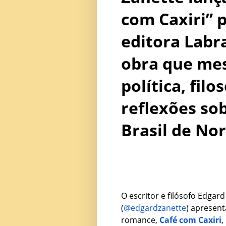
com Caxiri” 
editora Labr
obra que me
política, filo
reflexões so
Brasil de Nor
O escritor e filósofo Edgar
(
@edgardzanette
) apresen
romance,
Café com Caxiri
,