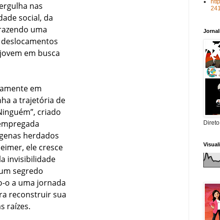
htt
ergulha nas
24
ade social, da
trazendo uma
Jorna
os deslocamentos
m jovem em busca
riamente em
ha a trajetória de
Ninguém”, criado
 empregada
Direto
ígenas herdados
Visua
eimer, ele cresce
 invisibilidade
 um segredo
do-o a uma jornada
ra reconstruir sua
s raízes.