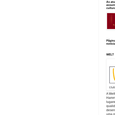
As atu
assunt
cultur
Págin
notici
WELT
A Wel
Hamm, 
lugar
quali
desen
uma mi