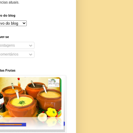
cias atuais.
vo do blog
ver-se
ostagens
omentários
das Frutas