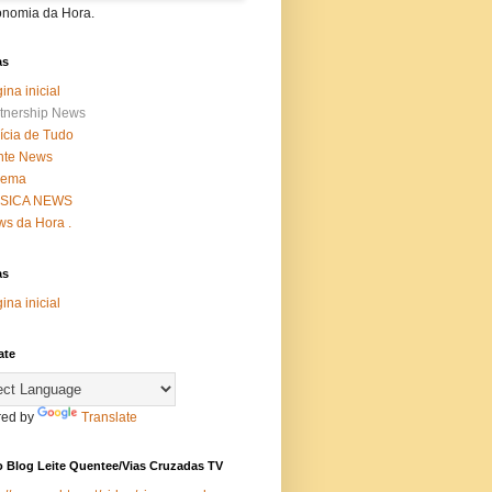
onomia da Hora.
as
ina inicial
tnership News
ícia de Tudo
nte News
nema
SICA NEWS
s da Hora .
as
ina inicial
ate
ed by
Translate
 Blog Leite Quentee/Vias Cruzadas TV