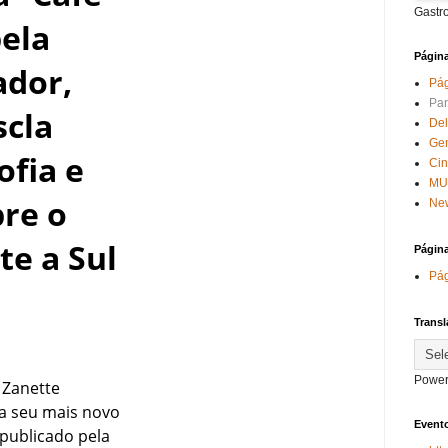
Gastr
pela
Págin
ador,
Pág
Par
scla
Del
Ge
sofia e
Ci
MU
bre o
New
te a Sul
Págin
Pág
Transl
Power
d Zanette
ta seu mais novo
Evento
 publicado pela