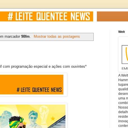
Welt
com marcador
98fm
.
Mostrar todas as postagens
M com programação especial e ações com ouvintes*
A Wel
Hamm, 
lugar
quali
desen
uma mi
combin
Nosso
detal
reside
inova
conte