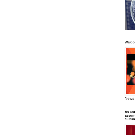
Waldo
News 
As atu
assunt
cultur