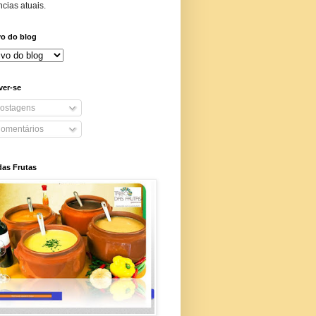
cias atuais.
vo do blog
ver-se
ostagens
omentários
das Frutas