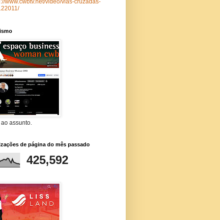
p://www.cwbtv.net/video/vias-cruzadas-
122011/
lismo
 ao assunto.
lizações de página do mês passado
425,592