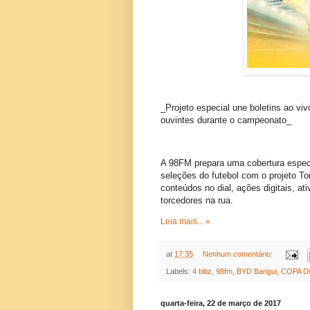
_Projeto especial une boletins ao viv
ouvintes durante o campeonato_
A 98FM prepara uma cobertura especia
seleções do futebol com o projeto To
conteúdos no dial, ações digitais, a
torcedores na rua.
Leia mais... »
at
17:35
Nenhum comentário:
Labels:
4 blitz
,
98fm
,
BYD Barigui
,
COPA 
quarta-feira, 22 de março de 2017