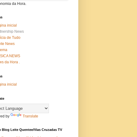
onomia da Hora.
as
ina inicial
tnership News
ícia de Tudo
nte News
nema
SICA NEWS
s da Hora .
as
ina inicial
ate
ed by
Translate
 Blog Leite Quentee/Vias Cruzadas TV