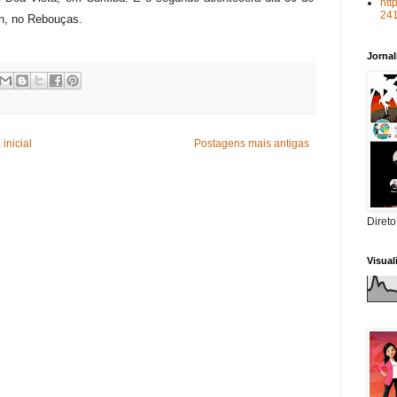
htt
24
in, no Rebouças.
Jorna
inicial
Postagens mais antigas
Direto
Visua