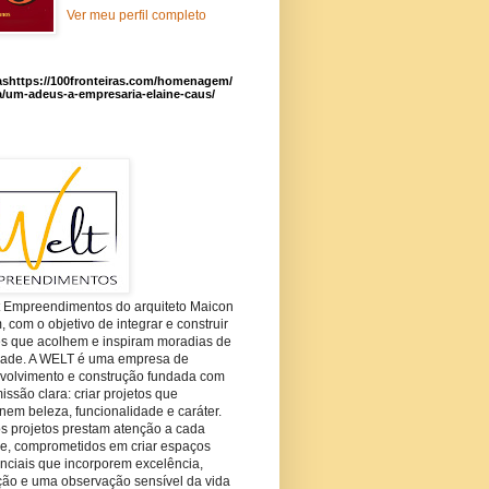
Ver meu perfil completo
ashttps://100fronteiras.com/homenagem/
a/um-adeus-a-empresaria-elaine-caus/
t Empreendimentos do arquiteto Maicon
com o objetivo de integrar e construir
es que acolhem e inspiram moradias de
dade. A WELT é uma empresa de
volvimento e construção fundada com
ssão clara: criar projetos que
em beleza, funcionalidade e caráter.
s projetos prestam atenção a cada
he, comprometidos em criar espaços
nciais que incorporem excelência,
ção e uma observação sensível da vida