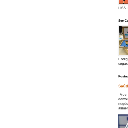
LISS
See Co
Código
cegas
Posta
Saúd
A ger
deixou
negóc
alimen