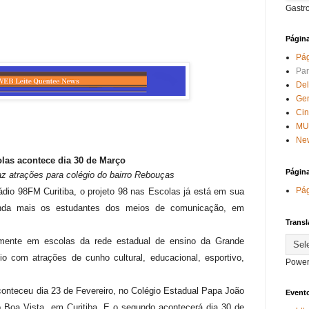
Gastr
Págin
Pág
Par
Del
Ge
Ci
MU
New
las acontece dia 30 de Março
Págin
z atrações para colégio do bairro Rebouças
Pág
ádio 98FM Curitiba, o projeto 98 nas Escolas já está em sua
inda mais os estudantes dos meios de comunicação, em
Transl
mente em escolas da rede estadual de ensino da Grande
io com atrações de cunho cultural, educacional, esportivo,
Power
conteceu dia 23 de Fevereiro, no Colégio Estadual Papa João
Evento
ro Boa Vista, em Curitiba. E o segundo acontecerá dia 30 de