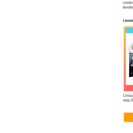
conte
tendên
Litera
Choqu
vida,T