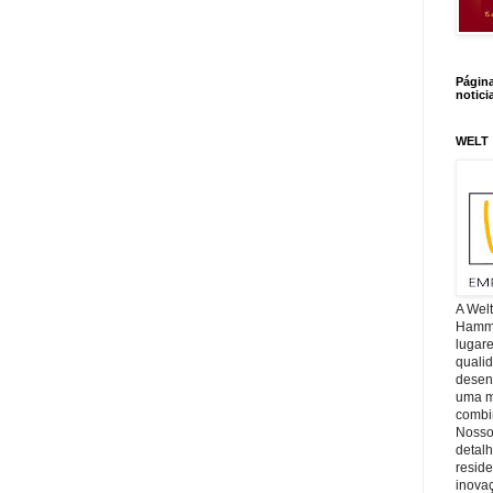
Págin
notici
WELT
A Wel
Hamm, 
lugar
quali
desen
uma mi
combin
Nosso
detal
reside
inova