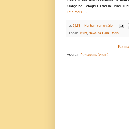
Março no Colégio Estadual João Tur
Leia mais... »
at
23:53
Nenhum comentário:
Labels:
98fm
,
News da Hora
,
Radio.
Página 
Assinar:
Postagens (Atom)