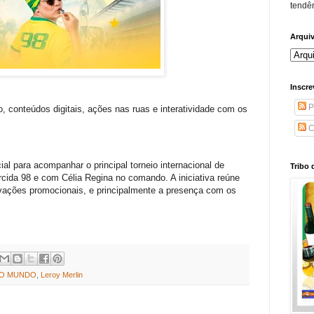
tendên
Arqui
Inscre
P
o, conteúdos digitais, ações nas ruas e interatividade com os
C
l para acompanhar o principal torneio internacional de
Tribo 
rcida 98 e com Célia Regina no comando. A iniciativa reúne
tivações promocionais, e principalmente a presença com os
DO MUNDO
,
Leroy Merlin