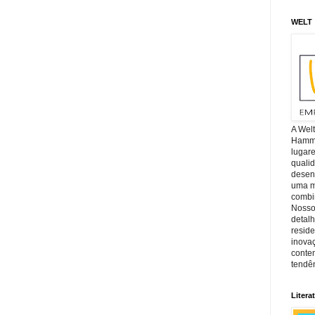
WELT
A Wel
Hamm, 
lugar
quali
desen
uma mi
combin
Nosso
detal
reside
inova
conte
tendên
Litera