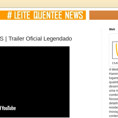
Welt
 Trailer Oficial Legendado
A Wel
Hamm, 
lugar
quali
desen
uma mi
combin
Nosso
detal
reside
inova
conte