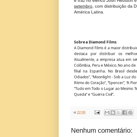
e traz no elenco Josh Heuston e
setembro
, com distribuição da 
América Latina.
Sobre a Diamond Films
A Diamond Films é a maior distribu
destaca por distribuir os melho
Atualmente, a empresa atua em sete 
Colômbia, Peru e México. No ano de
filial na Espanha. No Brasil desd
Odiados”, “Moonlight - Sob a Luz do
Ritmo do Coração”, “Spencer”, “A Pio
“Tudo em Todo o Lugar ao Mesmo Tem
Queda” e “Guerra Civil”.
at
22:00
Nenhum comentário: