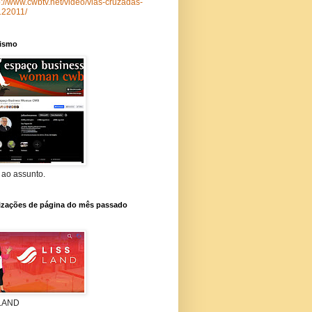
p://www.cwbtv.net/video/vias-cruzadas-
122011/
lismo
 ao assunto.
lizações de página do mês passado
 LAND