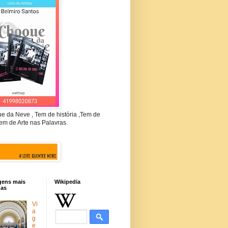
e da Neve , Tem de história ,Tem de
em de Arte nas Palavras.
gens mais
Wikipedia
das
Vi
a
g
e