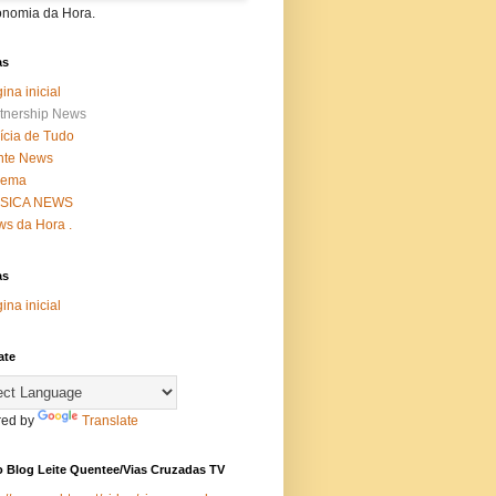
onomia da Hora.
as
ina inicial
tnership News
ícia de Tudo
nte News
nema
SICA NEWS
s da Hora .
as
ina inicial
ate
ed by
Translate
 Blog Leite Quentee/Vias Cruzadas TV