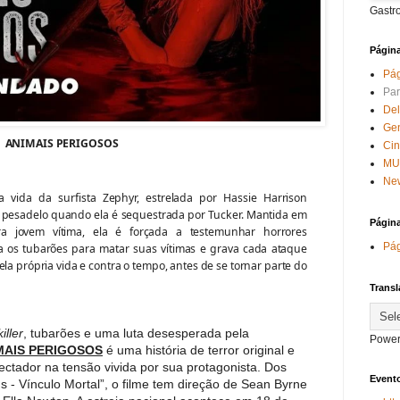
Gastr
Págin
Pág
Par
Del
Ge
ANIMAIS PERIGOSOS
Ci
MU
New
 a vida da surfista Zephyr, estrelada por Hassie Harrison
 pesadelo quando ela é sequestrada por Tucker. Mantida em
Págin
a jovem vítima, ela é forçada a testemunhar horrores
Pág
a os tubarões para matar suas vítimas e grava cada ataque
ela própria vida e contra o tempo, antes de se tornar parte do
Transl
killer
, tubarões e uma luta desesperada pela
Power
MAIS PERIGOSOS
é uma história de terror original e
ctador na tensão vivida por sua protagonista. Dos
Evento
- Vínculo Mortal”, o filme tem direção de Sean Byrne