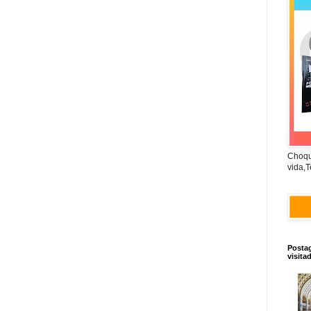
Choqu
vida,T
Posta
visita