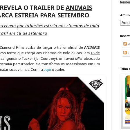
tendên
REVELA O TRAILER DE
ANIMAIS
RCA ESTREIA PARA SETEMBRO
Arqui
 obcecado por tubarões estreia nos cinemas de todo
rasil em 18 de setembro
Inscre
P
iamond Films acaba de lançar o trailer oficial de
ANIMAIS
 novo terror que chega aos cinemas de todo o Brasil em
18 de
C
 sanguinário Tucker (Jai Courtney), um
serial killer
obcecado
perandi
perturbador: ele transforma os assassinatos em um
matar suas vítimas. Confira
aqui
o trailer.
Tribo 