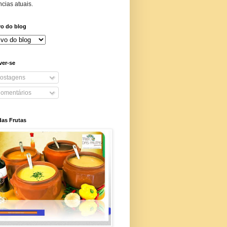
cias atuais.
vo do blog
ver-se
ostagens
omentários
das Frutas