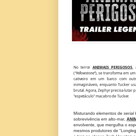
No terror
ANIMAIS PERIGOSOS
,
(
“Yellowstone”
), se transforma em um
cativeiro em um barco com outr
inimagináveis, enquanto Tucker us
brutal. Agora, Zephyr precisa lutar p
"espetáculo" macabro de Tucker.
Misturando elementos de
serial 
sobrevivência em alto-mar,
ANI
envolvente, que mergulha o espe
mesmos produtores de “Longlegs 