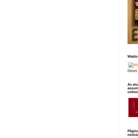
Waldo
News 
As atu
assunt
cultur
Págin
notici