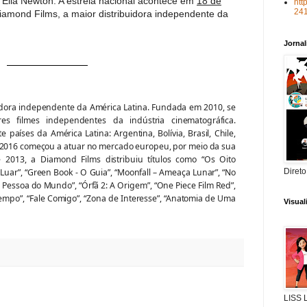
 Ella Newton. A estreia nacional acontece em
18 de
htt
24
Diamond Films, a maior distribuidora independente da
Jorna
idora independente da América Latina. Fundada em 2010, se
res filmes independentes da indústria cinematográfica.
países da América Latina: Argentina, Bolívia, Brasil, Chile,
 2016 começou a atuar no mercado europeu, por meio da sua
e 2013, a Diamond Films distribuiu títulos como “Os Oito
 Luar”, “Green Book - O Guia”, “Moonfall – Ameaça Lunar”, “No
Direto
r Pessoa do Mundo”, “Órfã 2: A Origem”, “One Piece Film Red”,
po”, “Fale Comigo”, “Zona de Interesse”, “Anatomia de Uma
Visua
LISS