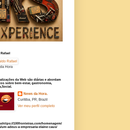
 Rafael
da Hora
alizações da Web são diárias e abordam
os sobre bem-estar, gastronomia,
a,Social.
News da Hora.
Curitiba, PR, Brazil
Ver meu perfil completo
ashttps://100fronteiras.com/homenagem/
a/um-adeus-a-empresaria-elaine-caus/