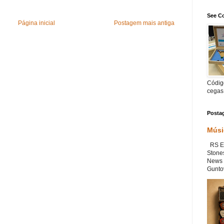
See Co
Página inicial
Postagem mais antiga
Código
cegas
Posta
Músi
RS Ex
Stone
News 
Guntov