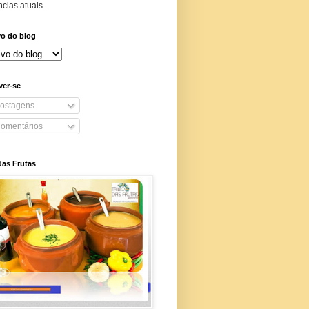
cias atuais.
vo do blog
ver-se
ostagens
omentários
das Frutas