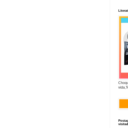
Litera
Choqu
vida,T
Posta
visita