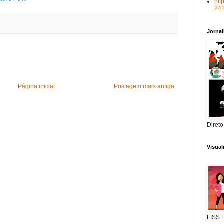
htt
24
Jorna
Página inicial
Postagem mais antiga
Direto
Visua
LISS