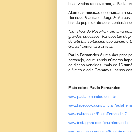
boas-vindas ao novo ano, a Paula p
Além das músicas que marcaram sua ca
Henrique & Juliano, Jorge & Mateus,
hits do pop rock de seus conterrâne
“Um show de Réveillon, em uma praia
grandes sucessos. Fiz questão de p
de artistas sertanejos que admiro e
Gerais”
comenta a artista.
Paula Fernandes
é uma das principa
sertanejo, acumulando números impor
de discos vendidos, mais de 15 turnê
e filmes e dois Grammys Latinos co
Mais sobre Paula Fernandes:
www.paulafernandes.com.br
www.facebook.com/
OficialPaulaFern
www.twitter.com/
PaulaFernandes7
www.instagram.com/
paulafernandes
www.youtube.com/user/
PaulaFerna