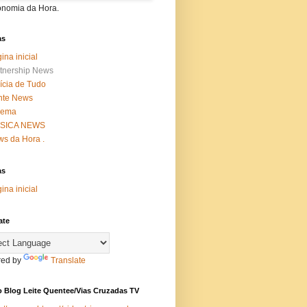
onomia da Hora.
as
ina inicial
tnership News
ícia de Tudo
nte News
nema
SICA NEWS
s da Hora .
as
ina inicial
ate
ed by
Translate
 Blog Leite Quentee/Vias Cruzadas TV