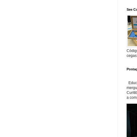
See Co
Código
cegas
Posta
Educa
mergul
Curiti
a com