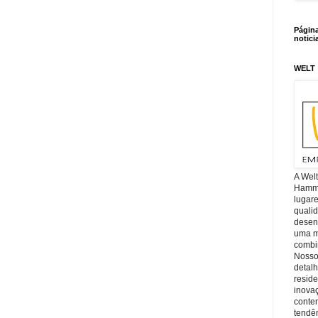
Págin
notici
WELT
A Wel
Hamm, 
lugar
quali
desen
uma mi
combin
Nosso
detal
reside
inova
conte
tendên