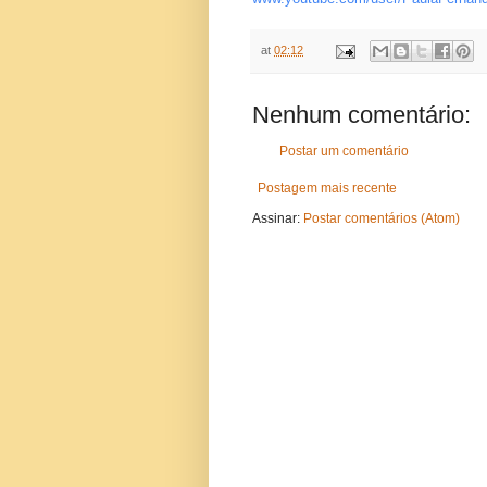
at
02:12
Nenhum comentário:
Postar um comentário
Postagem mais recente
Assinar:
Postar comentários (Atom)