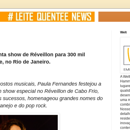
Welt
ta show de Réveillon para 300 mil
e, no Rio de Janeiro.
A Wel
Hamm, 
ostos musicais, Paula Fernandes festejou a
lugar
show especial no Réveillon de Cabo Frio,
quali
desen
es sucessos, homenageou grandes nomes do
uma mi
combin
tanejo e do pop rock.
Nosso
detal
reside
inova
conte