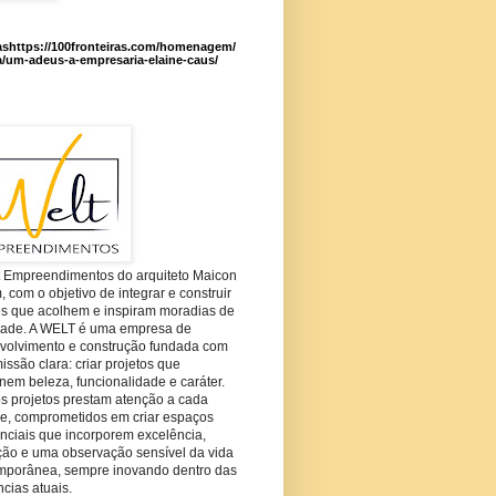
ashttps://100fronteiras.com/homenagem/
a/um-adeus-a-empresaria-elaine-caus/
t Empreendimentos do arquiteto Maicon
com o objetivo de integrar e construir
es que acolhem e inspiram moradias de
dade. A WELT é uma empresa de
volvimento e construção fundada com
ssão clara: criar projetos que
em beleza, funcionalidade e caráter.
s projetos prestam atenção a cada
he, comprometidos em criar espaços
nciais que incorporem excelência,
ção e uma observação sensível da vida
mporânea, sempre inovando dentro das
cias atuais.