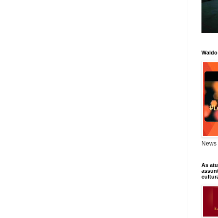
Waldo
News 
As atu
assunt
cultur