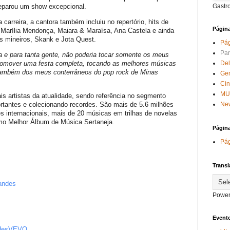
reparou um show excepcional.
Gastr
rreira, a cantora também incluiu no repertório, hits de
Págin
 Marília Mendonça, Maiara & Maraísa, Ana Castela e ainda
os mineiros, Skank e Jota Quest.
Pág
Par
 e para tanta gente, não poderia tocar somente os meus
romover uma festa completa, tocando as melhores músicas
Del
 também dos meus conterrâneos do pop rock de Minas
Ge
Ci
MU
is artistas da atualidade, sendo referência no segmento
New
tantes e colecionando recordes. São mais de 5.6 milhões
s internacionais, mais de 20 músicas em trilhas de novelas
mo Melhor Álbum de Música Sertaneja.
Págin
Pág
Transl
andes
Power
Evento
ndesVEVO