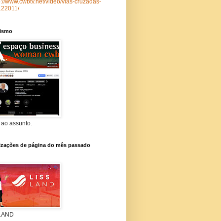
p://www.cwbtv.net/video/vias-cruzadas-
122011/
lismo
 ao assunto.
lizações de página do mês passado
 LAND