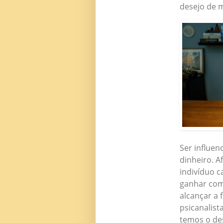
desejo de m
Ser influen
dinheiro. A
indivíduo c
ganhar come
alcançar a
psicanalist
temos o de