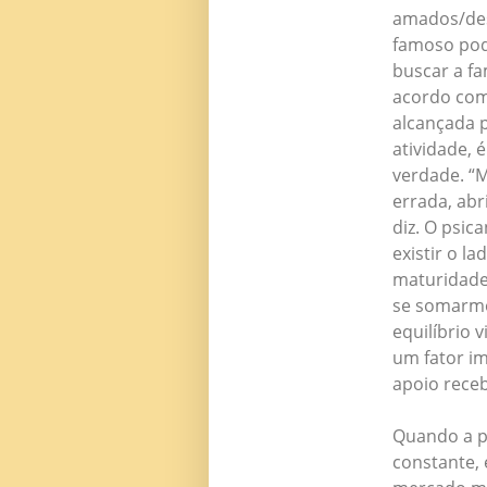
amados/des
famoso pod
buscar a f
acordo com 
alcançada p
atividade, 
verdade. “
errada, abr
diz. O psic
existir o l
maturidade 
se somarmo
equilíbrio v
um fator i
apoio rece
Quando a p
constante, 