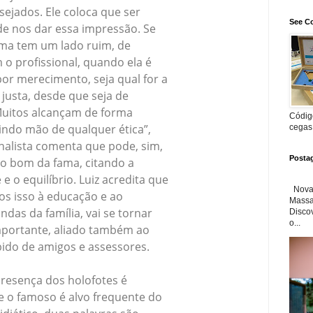
ejados. Ele coloca que ser
See Co
e nos dar essa impressão. Se
ama tem um lado ruim, de
o profissional, quando ela é
or merecimento, seja qual for a
é justa, desde que seja de
Muitos alcançam de forma
Código
indo mão de qualquer ética”,
cegas
analista comenta que pode, sim,
Posta
ado bom da fama, citando a
e o equilíbrio. Luiz acredita que
Nova 
s isso à educação e ao
Massa'
indas da família, vai se tornar
Disco
o...
mportante, aliado também ao
bido de amigos e assessores.
resença dos holofotes é
e o famoso é alvo frequente do