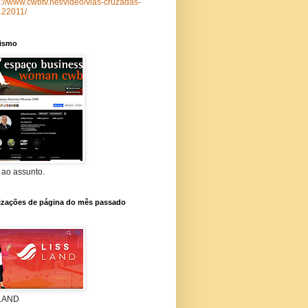
p://www.cwbtv.net/video/vias-cruzadas-
122011/
lismo
 ao assunto.
lizações de página do mês passado
 LAND