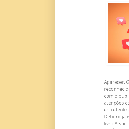
Aparecer. 
reconhecido
com o públ
atenções c
entretenime
Debord já e
livro A Soc