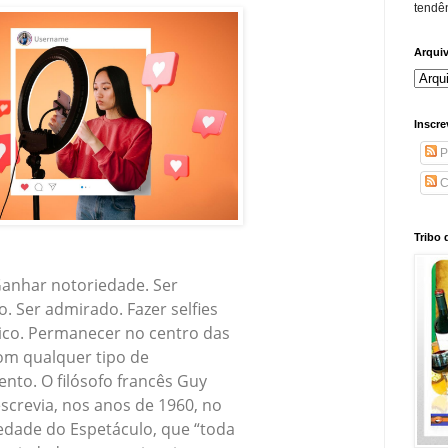
tendên
Arqui
Inscre
P
C
Tribo 
Ganhar notoriedade. Ser
. Ser admirado. Fazer selfies
ico. Permanecer no centro das
om qualquer tipo de
nto. O filósofo francês Guy
screvia, nos anos de 1960, no
iedade do Espetáculo, que “toda