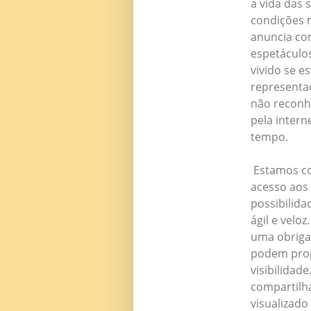
a vida das 
condições 
anuncia co
espetáculo
vivido se e
representaç
não reconh
pela intern
tempo.
Estamos con
acesso aos 
possibilid
ágil e veloz
uma obrigaç
podem prop
visibilidad
compartilh
visualizado 