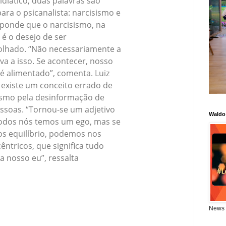
diático, duas palavras são
ara o psicanalista: narcisismo e
sponde que o narcisismo, na
, é o desejo de ser
olhado. “Não necessariamente a
va a isso. Se acontecer, nosso
é alimentado”, comenta. Luiz
 existe um conceito errado de
smo pela desinformação de
ssoas. “Tornou-se um adjetivo
Waldo
Todos nós temos um ego, mas se
os equilíbrio, podemos nos
êntricos, que significa tudo
a nosso eu”, ressalta
News 