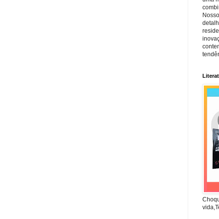
combin
Nosso
detal
reside
inova
conte
tendên
Litera
Choqu
vida,T