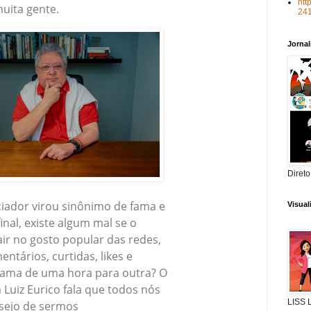
htt
uita gente.
24
Jorna
Direto
ciador virou sinônimo de fama e
Visua
final, existe algum mal se o
air no gosto popular das redes,
ntários, curtidas, likes e
 fama de uma hora para outra? O
a Luiz Eurico fala que todos nós
LISS
sejo de sermos