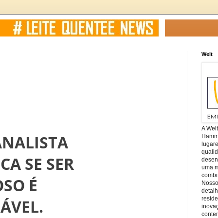
Welt
A Wel
ANALISTA
Hamm, 
lugar
quali
CA SE SER
desen
uma mi
combin
SO É
Nosso
detal
reside
ÁVEL.
inova
conte