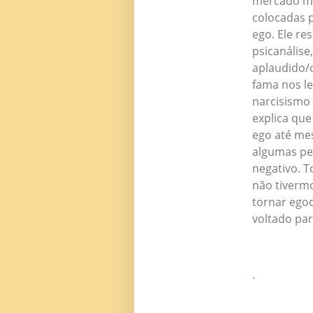
mercado mi
colocadas p
ego. Ele re
psicanálise
aplaudido/
fama nos le
narcisismo 
explica que
ego até me
algumas pe
negativo. 
não tiverm
tornar egoc
voltado par
.