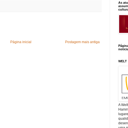
As atu
assunt
cultur
Página inicial
Postagem mais antiga
Págin
notici
WELT
A Wel
Hamm, 
lugar
quali
desen
uma mi