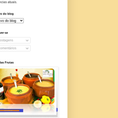
cias atuais.
vo do blog
ver-se
ostagens
omentários
das Frutas