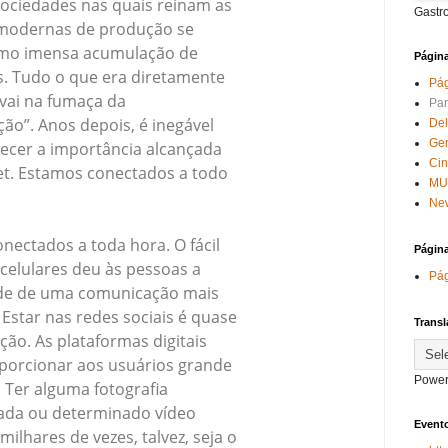
sociedades nas quais reinam as
Gastr
modernas de produção se
mo imensa acumulação de
Págin
s. Tudo o que era diretamente
Pág
svai na fumaça da
Par
ão”. Anos depois, é inegável
Del
Ge
ecer a importância alcançada
Ci
et. Estamos conectados a todo
MU
New
ectados a toda hora. O fácil
Págin
celulares deu às pessoas a
Pág
ade de uma comunicação mais
. Estar nas redes sociais é quase
Transl
ão. As plataformas digitais
orcionar aos usuários grande
Power
e. Ter alguma fotografia
ada ou determinado vídeo
Evento
milhares de vezes, talvez, seja o