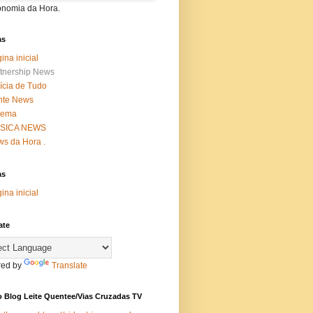
onomia da Hora.
as
ina inicial
tnership News
ícia de Tudo
nte News
nema
SICA NEWS
s da Hora .
as
ina inicial
ate
ed by
Translate
 Blog Leite Quentee/Vias Cruzadas TV