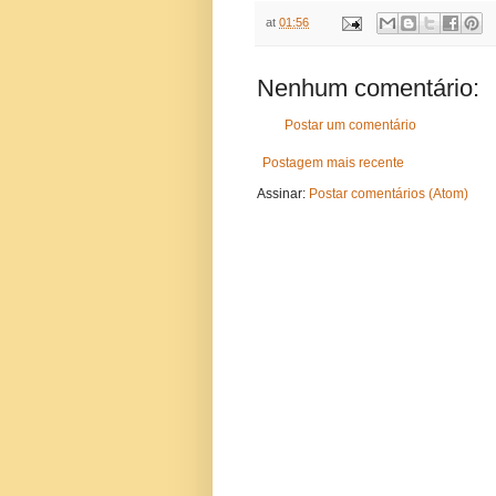
at
01:56
Nenhum comentário:
Postar um comentário
Postagem mais recente
Assinar:
Postar comentários (Atom)