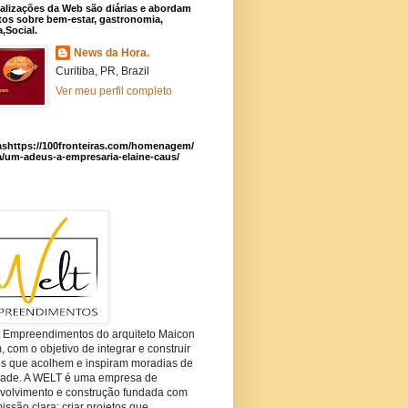
alizações da Web são diárias e abordam
os sobre bem-estar, gastronomia,
a,Social.
News da Hora.
Curitiba, PR, Brazil
Ver meu perfil completo
ashttps://100fronteiras.com/homenagem/
a/um-adeus-a-empresaria-elaine-caus/
t Empreendimentos do arquiteto Maicon
com o objetivo de integrar e construir
es que acolhem e inspiram moradias de
dade. A WELT é uma empresa de
volvimento e construção fundada com
ssão clara: criar projetos que