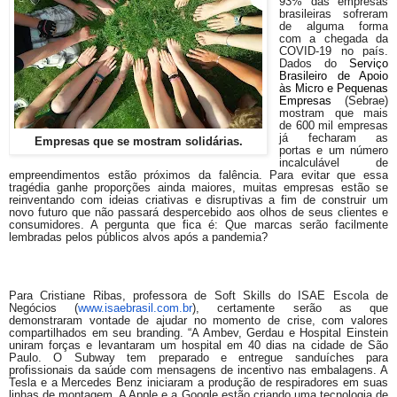
93% das empresas
brasileiras sofreram
de alguma forma
com a chegada da
COVID-19 no país.
Dados do
Serviço
Brasileiro de Apoio
às Micro e Pequenas
Empresas
(Sebrae)
mostram que mais
de 600 mil empresas
já fecharam as
Empresas que se mostram solidárias.
portas e um número
incalculável de
empreendimentos estão próximos da falência. Para evitar que essa
tragédia ganhe proporções ainda maiores, muitas empresas estão se
reinventando com ideias criativas e disruptivas a fim de construir um
novo futuro que não passará despercebido aos olhos de seus clientes e
consumidores. A pergunta que fica é: Que marcas serão facilmente
lembradas pelos públicos alvos após a pandemia?
Para Cristiane Ribas, professora de Soft Skills do ISAE Escola de
Negócios (
www.isaebrasil.com.br
), certamente serão as que
demonstraram vontade de ajudar no momento de crise, com valores
compartilhados em seu branding. “A Ambev, Gerdau e Hospital Einstein
uniram forças e levantaram um hospital em 40 dias na cidade de São
Paulo. O Subway tem preparado e entregue sanduíches para
profissionais da saúde com mensagens de incentivo nas embalagens. A
Tesla e a Mercedes Benz iniciaram a produção de respiradores em suas
linhas de montagem. A Apple e a Google estão criando uma tecnologia de