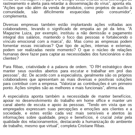
rastreamento e alerta para retardar a disseminação do vírus”, aponta ela.
“Ações que vão além da venda de produtos, como projetos de auxílio à
comunidade, são dificilmente esquecidas pelo consumidor”,
complementa.
Diversas empresas também estão implantando ações voltadas aos
colaboradores, levando o significado de empatia ao pé da letra. “A
Magazine Luiza, por exemplo, instituiu a não demissão e pagamento
integral dos salários, mantendo o foco das pessoas e fortalecendo o
vínculo emocional com a marca”, diz. Mas como as empresas podem
fomentar essas iniciativas? Que tipo de ações, internas e externas,
podem ser realizadas neste momento? O que o núcleo de relações
humanas deve fazer para captar as necessidades dos funcionários e dos
clientes?
Para Ribas, criatividade é a palavra de ordem. “O RH estratégico deve
manter seus ouvidos abertos para escutar e trabalhar em prol das
pessoas”, diz. De acordo com a especialista, geralmente são os próprios
colaboradores que apresentam as mais diversas e positivas soluções
para contribuir com a empresa. “Valorizar as contribuições é um primeiro
ponto. Ações simples são as melhores e mais funcionais”, afirma ela.
A especialista aponta também a necessidade de manter benefícios,
apoiar no desenvolvimento do trabalho em home office e manter um
canal aberto de escuta e apoio às pessoas. “Tendo em vista que os
empregados expressam suas percepções e emoções aos clientes e a
sociedade, e estes estão cada vez mais sensíveis e atentos às
informações sobre qualidade, preço e benefícios, é crucial zelar pela
qualidade dos relacionamentos, destacando a humanização do ambiente
de trabalho, mesmo que virtual”, completa Cristiane Ribas.