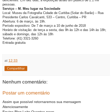
deficientes. Em dez dias, a exposição atraiu um público de 2.1 mil
pessoas.
Serviço – M. Meu lugar na Sociedade
Local: Museu da Fotografia Cidade de Curitiba (Solar do Barão) – Rua
Presidente Carlos Cavalcanti, 533 – Centro, Curitiba – PR
Abertura: 6 de março, às 19h.
Período expositivo: De 7 de março a 10 de junho de 2018
Horário de visitação: de terça a sexta, das 9h às 12h e das 14h às 18h;
sábado e domingo, das 12h às 18h
Telefone: (41) 3321-3260
Entrada gratuita
at
12:33
Compartilhar
Nenhum comentário:
Postar um comentário
Assim que possível retornaremos sua mensagem
Atenciosamente
Equipe Blog Leite Quentee news