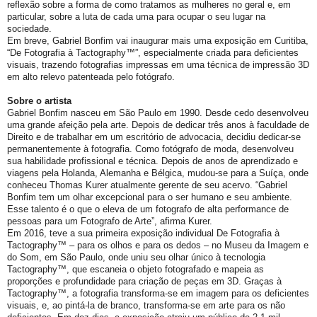
reflexão sobre a forma de como tratamos as mulheres no geral e, em
particular, sobre a luta de cada uma para ocupar o seu lugar na
sociedade.
Em breve, Gabriel Bonfim vai inaugurar mais uma exposição em Curitiba,
“De Fotografia à Tactography™”, especialmente criada para deficientes
visuais, trazendo fotografias impressas em uma técnica de impressão 3D
em alto relevo patenteada pelo fotógrafo.
Sobre o artista
Gabriel Bonfim nasceu em São Paulo em 1990. Desde cedo desenvolveu
uma grande afeição pela arte. Depois de dedicar três anos à faculdade de
Direito e de trabalhar em um escritório de advocacia, decidiu dedicar-se
permanentemente à fotografia. Como fotógrafo de moda, desenvolveu
sua habilidade profissional e técnica. Depois de anos de aprendizado e
viagens pela Holanda, Alemanha e Bélgica, mudou-se para a Suíça, onde
conheceu Thomas Kurer atualmente gerente de seu acervo. “Gabriel
Bonfim tem um olhar excepcional para o ser humano e seu ambiente.
Esse talento é o que o eleva de um fotografo de alta performance de
pessoas para um Fotografo de Arte”, afirma Kurer.
Em 2016, teve a sua primeira exposição individual De Fotografia à
Tactography™ – para os olhos e para os dedos – no Museu da Imagem e
do Som, em São Paulo, onde uniu seu olhar único à tecnologia
Tactography™, que escaneia o objeto fotografado e mapeia as
proporções e profundidade para criação de peças em 3D. Graças à
Tactography™, a fotografia transforma-se em imagem para os deficientes
visuais, e, ao pintá-la de branco, transforma-se em arte para os não