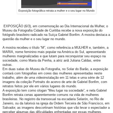
Exposição fotográfica retrata a mulher e o seu lugar no Mundo
EXPOSIÇÃO (6/3), em comemoração ao Dia Internacional da Mulher, o
Museu da Fotografia Cidade de Curitiba recebe a nova exposição do
fotógrafo brasileiro radicado na Suíça Gabriel Bonfim. A mostra destaca a
questão da mulher e o seu lugar no mundo.
A mostra recebeu o título “M”, como referência a MULHER e, também, a
MARIA, nome feminino mais popular na América do Sul, apresentando
mulheres marginalizadas e que lutam para reconquistar seu espaço na
sociedade, como Maria da Penha, a atriz anã Juliana Caldas, entre
outras.
Em duas salas do Museu da Fotografia, no Solar do Barão, a exposição
contará com fotografias em cores das mulheres apresentadas neste
trabalho, além de uma videoinstalação em 11 telas e uma série de 12
imagens da coleção Portraits do acervo de arte de Gabriel Bonfim, com
retratos feitos por ele em vários lugares do mundo.
A exposição tem como slogan “Meu lugar na sociedade”, e nela Gabriel
Bonfim retrata cenas aparentemente comuns na vida de mulheres
brasileiras. No registro da transexual na escadaria Selarón, no Rio de
Janeiro, ou da Ialorixá na igreja da Ordem Terceira de São Francisco, em
Salvador, as imagens descortinam histórias que vão levar o espectador a
perceber algumas das dificuldades enfrentadas por essas mulheres.