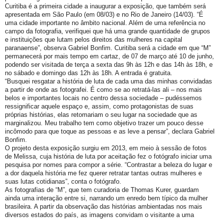
Curitiba é a primeira cidade a inaugurar a exposição, que também será
apresentada em São Paulo (em 08/03) e no Rio de Janeiro (14/03). “É
uma cidade importante no âmbito nacional. Além de uma referência no
campo da fotografia, verifiquei que há uma grande quantidade de grupos
e instituições que lutam pelos direitos das mulheres na capital
paranaense”, observa Gabriel Bonfim. Curitiba será a cidade em que “M”
permanecerá por mais tempo em cartaz, de 07 de março até 10 de junho,
podendo ser visitada de terça a sexta das 9h às 12h e das 14h às 18h, e
no sábado e domingo das 12h às 18h. A entrada é gratuita.
“Busquei resgatar a história de luta de cada uma das minhas convidadas
a partir de onde as fotografei. É como se ao retratá-las ali – nos mais
belos e importantes locais no centro dessa sociedade – pudéssemos
ressignificar aquele espaço e, assim, como protagonistas de suas
próprias histórias, elas retomariam o seu lugar na sociedade que as
marginalizou. Meu trabalho tem como objetivo trazer um pouco desse
incômodo para que toque as pessoas e as leve a pensar”, declara Gabriel
Bonfim.
O projeto desta exposição surgiu em 2013, em meio à sessão de fotos
de Melissa, cuja história de luta por aceitação fez o fotógrafo iniciar uma
pesquisa por nomes para compor a série. “Contrastar a beleza do lugar e
a dor daquela história me fez querer retratar tantas outras mulheres e
suas lutas cotidianas”, conta o fotógrafo.
As fotografias de “M”, que tem curadoria de Thomas Kurer, guardam
ainda uma interação entre si, narrando um enredo bem típico da mulher
brasileira. A partir da observação das histórias ambientadas nos mais
diversos estados do país, as imagens convidam o visitante a uma