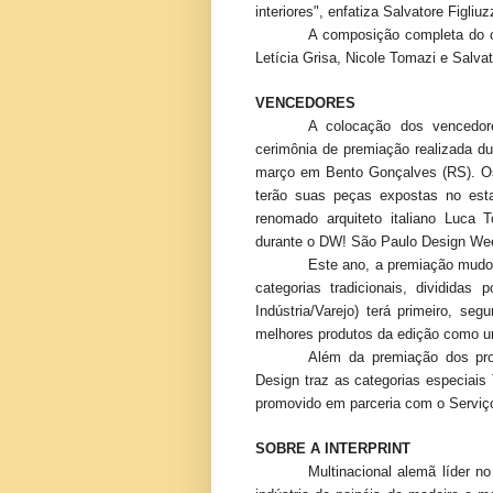
interiores", enfatiza Salvatore Figliuz
A composição completa do c
Letícia Grisa, Nicole Tomazi e Salvat
VENCEDORES
A colocação dos vencedor
cerimônia de premiação realizada dur
março em Bento Gonçalves (RS). Os 
terão suas peças expostas no est
renomado arquiteto italiano Luca 
durante o DW! São Paulo Design Wee
Este ano, a premiação mudo
categorias tradicionais, divididas
Indústria/Varejo) terá primeiro, se
melhores produtos da edição como u
Além da premiação dos pro
Design traz as categorias especiais 
promovido em parceria com o Serviço 
SOBRE A INTERPRINT
Multinacional alemã líder n