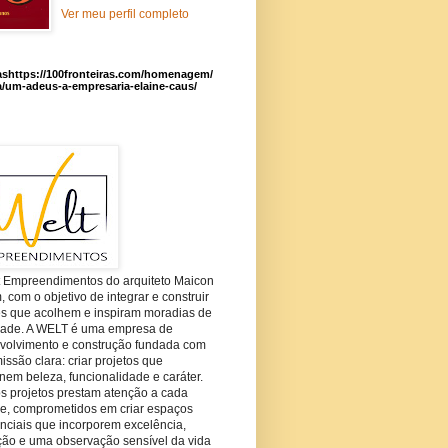
Ver meu perfil completo
ashttps://100fronteiras.com/homenagem/
a/um-adeus-a-empresaria-elaine-caus/
t Empreendimentos do arquiteto Maicon
com o objetivo de integrar e construir
es que acolhem e inspiram moradias de
dade. A WELT é uma empresa de
volvimento e construção fundada com
ssão clara: criar projetos que
em beleza, funcionalidade e caráter.
s projetos prestam atenção a cada
he, comprometidos em criar espaços
nciais que incorporem excelência,
ção e uma observação sensível da vida