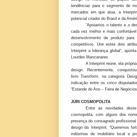
tendências para o segmento de mobi
mercados em que atua, a Interpri
potencial criador do Brasil e da Amér
“Apoiamos o talento e o de
cada vez melhor e mais confortável
desenvolvimento de produto para 
competitivos. Unir estes dois atri
Interprint a liderança global”, apont
Lourdes Manzanares.
A Interprint reúne, ela próp
design. Recentemente,
conquist
livro
Transform
, na categoria Des
indicação entre os cinco disputado
“Estande do Ano – Feira de Negócios
JÚRI COSMOPOLITA
Entre as novidades deste
cosmopolita, com alguns dos nome
presença do consagrado profissional 
design da Interprint. “Queremos fo
indústrias de mobiliário local e p