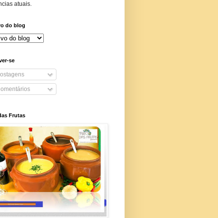
cias atuais.
vo do blog
ver-se
ostagens
omentários
das Frutas