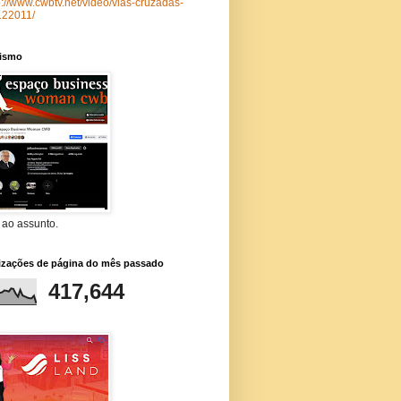
p://www.cwbtv.net/video/vias-cruzadas-
122011/
lismo
 ao assunto.
lizações de página do mês passado
417,644