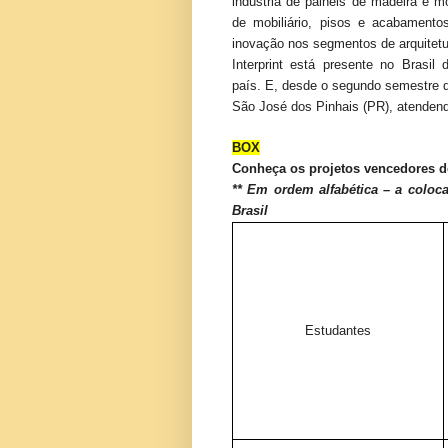
indústria de painéis de madeira e mo
de mobiliário, pisos e acabamento
inovação nos segmentos de arquitetur
Interprint está presente no Brasil
país. E, desde o segundo semestre d
São José dos Pinhais (PR), atendend
BOX
Conheça os projetos vencedores d
** Em ordem alfabética – a coloc
Brasil
Estudant
es