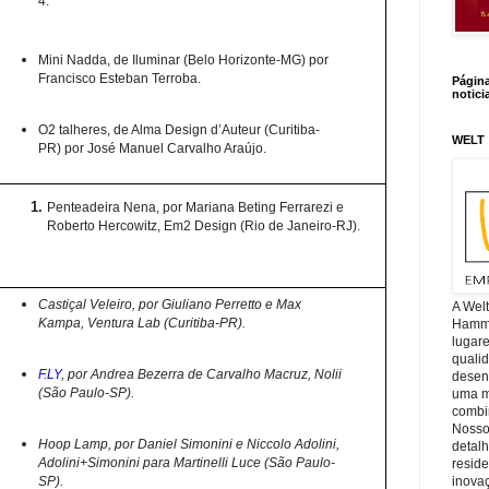
4.
Mini Nadda, de Iluminar (Belo Horizonte-MG) por
Francisco Esteban Terroba.
Págin
notici
O2 talheres, de Alma Design d’Auteur (Curitiba-
WELT
PR) por José Manuel Carvalho Araújo.
Penteadeira Nena, por Mariana Beting Ferrarezi e
Roberto Hercowitz, Em2 Design (Rio de Janeiro-RJ).
Castiçal Veleiro, por Giuliano Perretto e Max
A Wel
Kampa, Ventura Lab (Curitiba-PR).
Hamm, 
lugar
quali
F.LY
, por Andrea Bezerra de Carvalho Macruz, Nolii
desen
(São Paulo-SP).
uma mi
combin
Nosso
Hoop Lamp, por Daniel Simonini e Niccolo Adolini,
detal
Adolini+Simonini para Martinelli Luce (São Paulo-
reside
SP).
inova