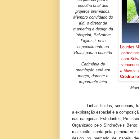
escolha final dos
projetos premiados.
Membro convidado do
júri, o diretor de
marketing e design da
Interprint, Salvatore
Figliuzzi, veio
especialmente ao
Lourdes Ma
Brasil para a ocasião
patrocina
com Salvat
Cerimônia de
vencedore
premiação será em
a Movelsul
março, durante a
Crédito f
importante feira
Move
Linhas fluidas, sensoriais, 
a exploração espacial e a composiçã
nas categorias Estudantes, Profissi
Organizado pelo Sindmóveis Bento
realização, conta pela primeira vez 
design no mercado de papéis dec