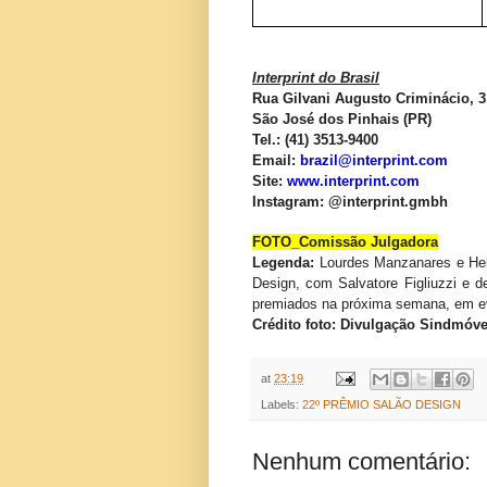
Interprint do Brasil
Rua Gilvani Augusto Criminácio, 
São José dos Pinhais (PR)
Tel.: (41) 3513-9400
Email:
brazil@interprint.com
Site:
www.interprint.com
Instagram: @interprint.gmbh
FOTO_Comissão Julgadora
Legenda:
Lourdes Manzanares e Hele
Design, com Salvatore Figliuzzi e d
premiados na próxima semana, em ev
Crédito foto: Divulgação Sindmóve
at
23:19
Labels:
22º PRÊMIO SALÃO DESIGN
Nenhum comentário: