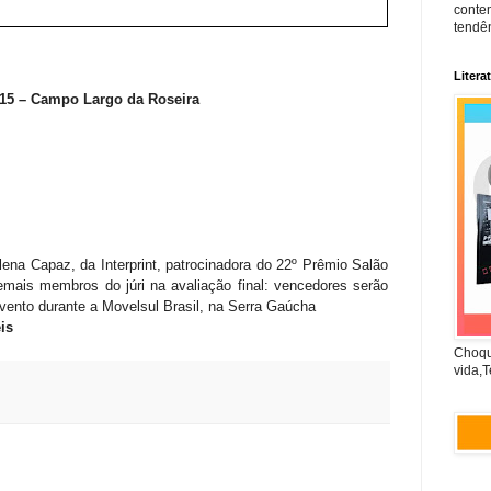
conte
tendên
Litera
315 – Campo Largo da Roseira
na Capaz, da Interprint, patrocinadora do 22º Prêmio Salão
emais membros do júri na avaliação final: vencedores serão
ento durante a Movelsul Brasil, na Serra Gaúcha
is
Choqu
vida,T