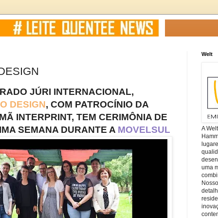
Welt
 DESIGN
ADO JÚRI INTERNACIONAL,
ÃO DESIGN
, COM PATROCÍNIO DA
MÃ INTERPRINT, TEM CERIMÔNIA DE
IMA SEMANA DURANTE A
MOVELSUL
A Wel
Hamm, 
lugar
quali
desen
uma mi
combin
Nosso
detal
reside
inova
conte