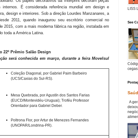
biliário. Os papéis decorativos da Interprint decoram peças
s internos. É considerada referência mundial em design e
LISS
a, design e interiores. Sob a direção Lourdes Manzanares, a
 desde 2011, quando inaugurou seu escritório comercial no
See Co
e 2015, com a mais moderna fábrica na região, instalada em
o toda a América Latina.
o 22º Prêmio Salão Design
ação será conhecida em março, durante a feira Movelsul
Código
cegas
Coleção Diagonal, por Gabriel Paim Barbeiro
(UCS/Caxias do Sul-RS).
Posta
Saúd
Mesa Quebrada, por Agustín dos Santos Farias
(EUCD/Montevidéu-Uruguai); Troféu Professor
A ger
Orientador para Gabriel Deber.
deixou
negóc
alimen
Poltrona Flor, por Artur de Menezes Fernandes
(UNOPAR/Londrina-PR).