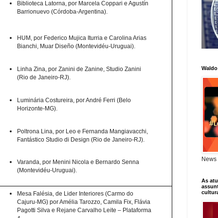
Biblioteca Latorna, por Marcela Coppari e Agustín
Barrionuevo (Córdoba-Argentina).
HUM, por Federico Mujica Iturria e Carolina Arias
Bianchi, Muar Diseño (Montevidéu-Uruguai).
Waldo
Linha Zina, por Zanini de Zanine, Studio Zanini
(Rio de Janeiro-RJ).
Luminária Costureira, por André Ferri (Belo
Horizonte-MG).
Poltrona Lina, por Leo e Fernanda Mangiavacchi,
Fantástico Studio di Design (Rio de Janeiro-RJ).
News 
Varanda, por Menini Nicola e Bernardo Senna
(Montevidéu-Uruguai).
As atu
assunt
cultur
Mesa Falésia, de Lider Interiores (Carmo do
Cajuru-MG) por Amélia Tarozzo, Camila Fix, Flávia
Pagotti Silva e Rejane Carvalho Leite – Plataforma