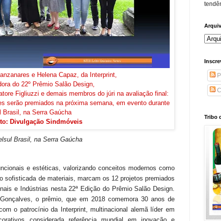
tendên
Arqui
Inscre
nzanares e Helena Capaz, da Interprint,
P
dora do 22º Prêmio Salão Design,
C
ore Figliuzzi e demais membros do júri na avaliação final:
s serão premiados na próxima semana, em evento durante
 Brasil, na Serra Gaúcha
Tribo 
oto: Divulgação Sindmóveis
lsul Brasil, na Serra Gaúcha
funcionais e estéticas, valorizando conceitos modernos como
o sofisticada de materiais, marcam os 12 projetos premiados
onais e Indústrias nesta 22ª Edição do Prêmio Salão Design.
 Gonçalves, o prêmio, que em 2018 comemora 30 anos de
com o patrocínio da Interprint, multinacional alemã líder em
orativos considerada referência mundial em inovação e