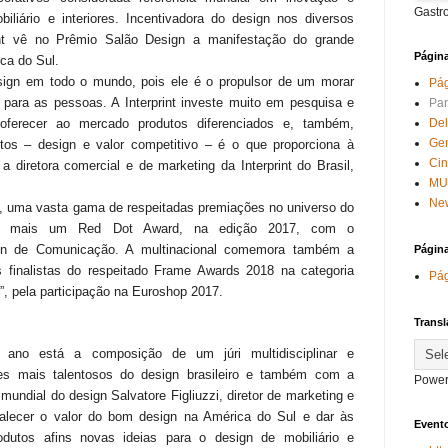
Gastr
liário e interiores. Incentivadora do design nos diversos
nt vê no Prêmio Salão Design a manifestação do grande
Págin
ica do Sul.
sign em todo o mundo, pois ele é o propulsor de um morar
Pág
 para as pessoas. A Interprint investe muito em pesquisa e
Par
oferecer ao mercado produtos diferenciados e, também,
Del
Ge
butos – design e valor competitivo – é o que proporciona à
Ci
a a diretora comercial e de marketing da Interprint do Brasil,
MU
New
ria, uma vasta gama de respeitadas premiações no universo do
ou mais um Red Dot Award, na edição 2017, com o
ign de Comunicação. A multinacional comemora também a
Págin
s finalistas do respeitado Frame Awards 2018 na categoria
Pág
”, pela participação na Euroshop 2017.
Transl
 ano está a composição de um júri multidisciplinar e
s mais talentosos do design brasileiro e também com a
Power
mundial do design Salvatore Figliuzzi, diretor de marketing e
rtalecer o valor do bom design na América do Sul e dar às
Evento
rodutos afins novas ideias para o design de mobiliário e