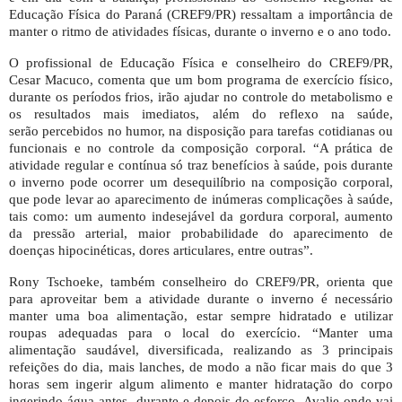
Educação Física do Paraná (CREF9/PR) ressaltam a importância de
manter o ritmo de atividades físicas, durante o inverno e o ano todo.
O profissional de Educação Física e conselheiro do CREF9/PR,
Cesar Macuco, comenta que um bom programa de exercício físico,
durante os períodos frios, irão ajudar no controle do metabolismo e
os resultados mais imediatos, além do reflexo na saúde,
ser
ão percebidos no humor, na disposição para tarefas cotidianas ou
funcionais e no controle da composição corporal. “A prática de
atividade regular e contínua só traz benefícios à saúde, pois durante
o inverno pode ocorrer um desequilíbrio na composição corporal,
que pode levar ao aparecimento de inúmeras complicações à saúde,
tais como: um aumento indesejável da gordura corporal, aumento
da pressão arterial, maior probabilidade do aparecimento de
doenças hipocinéticas, dores articulares, entre outras”.
Rony Tschoeke, também conselheiro do CREF9/PR, orienta que
para aproveitar bem a atividade durante o inverno é necessário
manter uma boa alimentação, estar sempre hidratado e utilizar
roupas adequadas para o local do exercício. “Manter uma
alimentação saudável, diversificada, realizando as 3 principais
refeições do dia
, mais lanches, de modo a não ficar mais do que 3
horas sem ingerir algum alimento e manter hidratação do corpo
ingerindo água antes, durante e depois do esforço. Avalie onde vai