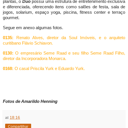
plantas, o
Duo
possui uma estrutura de entretenimento exclusiva
e diferenciada, oferecendo itens como salões de festa, sala de
jogos, solarium, espaço yoga, piscina, fitness center e terraço
gourmet.
Segue em anexo algumas fotos.
0135:
Renato Alves,
diretor da
Soul Imóveis, e
o arquiteto
curitibano Flávio Schiavon.
0130:
O empresário
Seme Raad e seu filho Seme Raad Filho,
diretor da Incorporadora Monarca.
0168:
O casal Priscila Yurk e Eduardo Yurk.
Fotos de Amarildo Henning
at
18:16
Compartilhar