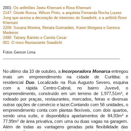
2001:
Os anfitriões Jeetu Khemani e Rose Khemani
2147: Gisele Rossa, Wilson Pinto, a arquiteta Fernanda Rocha Loures
Jung que assina a decoração de interiores do Swadisht, e a anfitriã Rose
Khemani
2209: Susana Moreira, Renata Guimarães, Karen Morgana e Genova
Medeiros
2490: Tatiany Barreto e Camila Cesar
001: O novo Restaurante Swadisht
Fotos Gerson Lima
_________________________________________________________
No ultimo dia 10 de outubro, a
Incorporadora Monarca
entregou
mais um empreendimento na cidade de Curitiba: o
residencial
Duo
. Localizado na Rua Augusto Severo, esquina
com a rápida Centro-Cabral, no bairro Juvevê, o
empreendimento, construído em um
terreno de 1.977,51m², é
rodeado por praças, restaurantes, mercados, feiras e diversas
outras opções de comércio e lazer.
Contando com 56 unidades, o
empreendimento conta com plantas flexíveis, com dois quartos,
sendo uma suíte, e disponibiliza apartamentos de 84,93m² e
77,99m² de área privativa, com uma ou duas vagas
na garagem.
Além de todas as vantagens geradas pela flexibilidade das